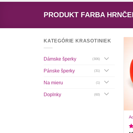
PRODUKT FARBA HRNČ
KATEGÓRIE KRASOTINIEK
Dámske šperky
(306)
Pánske šperky
(31)
Na mieru
(1)
Doplnky
(60)
+
Ad
H