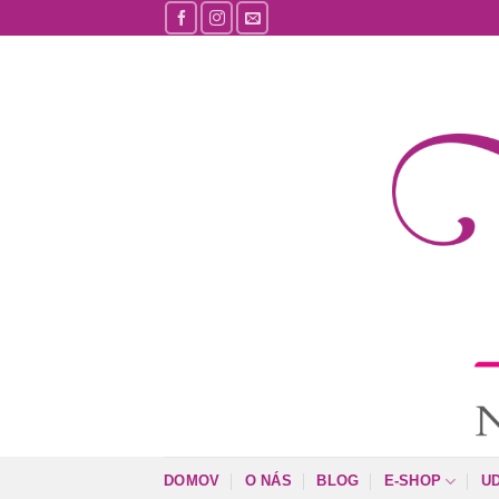
Skip
to
content
DOMOV
O NÁS
BLOG
E-SHOP
U