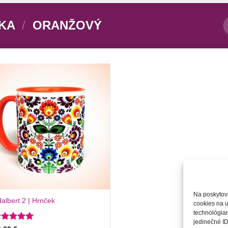
EKA
/
ORANŽOVÝ
Túto
krasotinku
si prosím
Na poskytov
albert 2 | Hrnček
cookies na u
technológiam
jedinečné ID
odnotenie