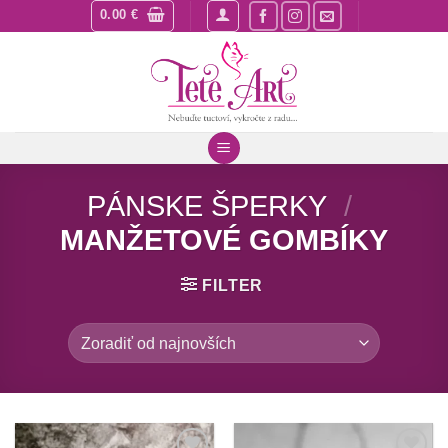
Skip
0.00
€
to
content
PÁNSKE ŠPERKY
/
MANŽETOVÉ GOMBÍKY
FILTER