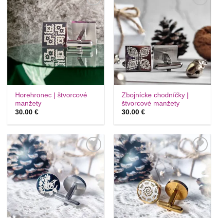
Túto
Túto
krasotinku
krasotinku
si prosím
si prosím
Horehronec | štvorcové
Zbojnícke chodníčky |
manžety
štvorcové manžety
30.00
€
30.00
€
Túto
Túto
krasotinku
krasotinku
si prosím
si prosím