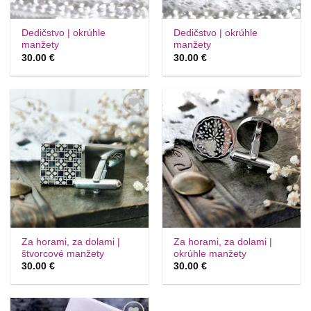
Dedičstvo | okrúhle
Dedičstvo | okrúhle
manžety
manžety
30.00
€
30.00
€
Túto
Túto
krasotinku
krasotinku
si prosím
si prosím
Za horami, za dolami |
Za horami, za dolami |
štvorcové manžety
okrúhle manžety
30.00
€
30.00
€