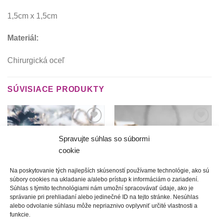
1,5cm x 1,5cm
Materiál:
Chirurgická oceľ
SÚVISIACE PRODUKTY
Túto
Túto
krasotinku
krasotinku
Spravujte súhlas so súbormi
si prosím
si prosím
cookie
Na poskytovanie tých najlepších skúseností používame technológie, ako sú
súbory cookies na ukladanie a/alebo prístup k informáciám o zariadení.
Súhlas s týmito technológiami nám umožní spracovávať údaje, ako je
správanie pri prehliadaní alebo jedinečné ID na tejto stránke. Nesúhlas
alebo odvolanie súhlasu môže nepriaznivo ovplyvniť určité vlastnosti a
Zbojnícke chodníčky |
Dedičstvo | okrúhle manžety
funkcie.