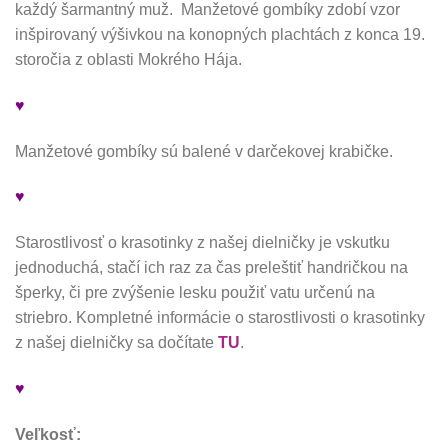
každý šarmantný muž. Manžetové gombíky zdobí vzor
inšpirovaný výšivkou na konopných plachtách z konca 19.
storočia z oblasti Mokrého Hája.
♥
Manžetové gombíky sú balené v darčekovej krabičke.
♥
Starostlivosť o krasotinky z našej dielničky je vskutku
jednoduchá, stačí ich raz za čas preleštiť handričkou na
šperky, či pre zvýšenie lesku použiť vatu určenú na
striebro. Kompletné informácie o starostlivosti o krasotinky
z našej dielničky sa dočítate
TU
.
♥
Veľkosť: