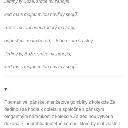
Jediný ty Bože, srdce mi zahojíš
keď ma s mojou milou navždy spojíš.
Srdce mi raní hriech, ktorý ma trápi,
odpusť mi, mám ťa rád, s tebou som šťastný.
Jediný ty, Bože, srdce mi zahojíš,
keď ma s mojou milou navždy spojíš.
♥
Podmanivé, pánske, manžetové gombíky z kolekcie Za
dedinou sa hodia k obleku a spoločne s pánskym
elegantným náramkom z kolekcie Za dedinou vytvoria
dokonalé, neprehliadnuteľné kombo, ktoré by mal vlastniť