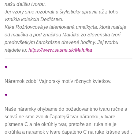
našu ďalšiu tvorbu.
Jej vzory sme rozobrali a štylisticky upravili až z toho
vznikla kolekcia Dedičstvo.
Kika Rožňovcová je talentovaná umelkyňa, ktorá maľuje
od malička a pod značkou Malúfka zo Slovenska tvorí
predovšetkým čarokrásne drevené hodiny. Jej tvorbu
nájdete tu:
https://www.sashe.sk/Malufka
♥
Náramok zdobí Vajnorský motív rôznych kvietkov.
♥
Naše náramky ohýbame do požadovaného tvaru ručne a
schválne sme zvolili čapatejší tvar náramku, v tvare
písmena C a nie okrúhly tvar, pretože ani ruka nie je
okrúhla a náramok v tvare čapatého C na ruke krásne sedí,