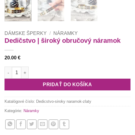
DÁMSKE ŠPERKY
/
NÁRAMKY
Dedičstvo | široký obručový náramok
20.00
€
množstvo Dedičstvo | široký obručový náramok
PRIDAŤ DO KOŠÍKA
Katalógové číslo:
Dedicstvo-siroky naramok-zlaty
Kategórie:
Náramky