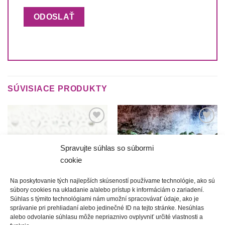
SÚVISIACE PRODUKTY
Túto
Túto
krasotinku
krasotinku
si prosím
si prosím
Spravujte súhlas so súbormi
cookie
Na poskytovanie tých najlepších skúseností používame technológie, ako sú
súbory cookies na ukladanie a/alebo prístup k informáciám o zariadení.
Súhlas s týmito technológiami nám umožní spracovávať údaje, ako je
správanie pri prehliadaní alebo jedinečné ID na tejto stránke. Nesúhlas
Veselica | obručový široký
Barance | ružový šitý náramok
alebo odvolanie súhlasu môže nepriaznivo ovplyvniť určité vlastnosti a
náramok