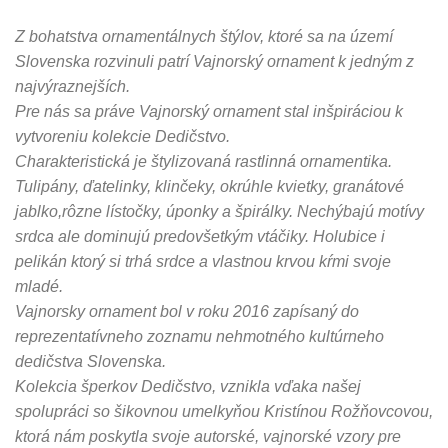
Z bohatstva ornamentálnych štýlov, ktoré sa na území
Slovenska rozvinuli patrí Vajnorský ornament k jedným z
najvýraznejších.
Pre nás sa práve Vajnorský ornament stal inšpiráciou k
vytvoreniu kolekcie Dedičstvo.
Charakteristická je štylizovaná rastlinná ornamentika.
Tulipány, ďatelinky, klinčeky, okrúhle kvietky, granátové
jablko,rôzne lístočky, úponky a špirálky. Nechýbajú motívy
srdca ale dominujú predovšetkým vtáčiky. Holubice i
pelikán ktorý si trhá srdce a vlastnou krvou kŕmi svoje
mladé.
Vajnorsky ornament bol v roku 2016 zapísaný do
reprezentatívneho zoznamu nehmotného kultúrneho
dedičstva Slovenska.
Kolekcia šperkov Dedičstvo, vznikla vďaka našej
spolupráci so šikovnou umelkyňou Kristínou Rožňovcovou,
ktorá nám poskytla svoje autorské, vajnorské vzory pre