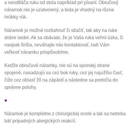
a neodtláča ruku od stola napríklad pri písaní. Obručový
náramok nie je uzatvorený, a teda je vhodný na rôzne
hrúbky rúk.
Náramok je možné roztiahnuť či stlačiť, tak aby na ruke
dobre sedel. Ak sa obávate, že je Vaša ruka veľmi úzka, či
naopak širšia, neváhajte nás kontaktovať, radi Vám
veľkosť náramku prispôsobíme.
Keďže obručové náramky, nie sú na spondej strane
spojené, nasadzujú sa cez bok ruky, cez jej najužšiu časť,
čiže cez oblasť žíl na zápästí a následne sa pretočia do
správne polohy.
♥
Náramok je kompletne z chirurgickej ocele a tak sa netreba
báť prípadných alergických reakcií.