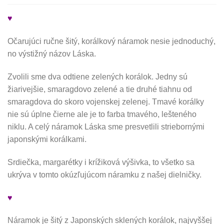
♥
Očarujúci ručne šitý, korálkový náramok nesie jednoduchý,
no výstižný názov Láska.
Zvolili sme dva odtiene zelených korálok. Jedny sú
žiarivejšie, smaragdovo zelené a tie druhé tiahnu od
smaragdova do skoro vojenskej zelenej. Tmavé korálky
nie sú úplne čierne ale je to farba tmavého, lešteného
niklu. A celý náramok Láska sme presvetlili striebornými
japonskými korálkami.
Srdiečka, margarétky i krížiková výšivka, to všetko sa
ukrýva v tomto okúzľujúcom náramku z našej dielničky.
♥
Náramok je šitý z Japonských sklených korálok, najvyššej