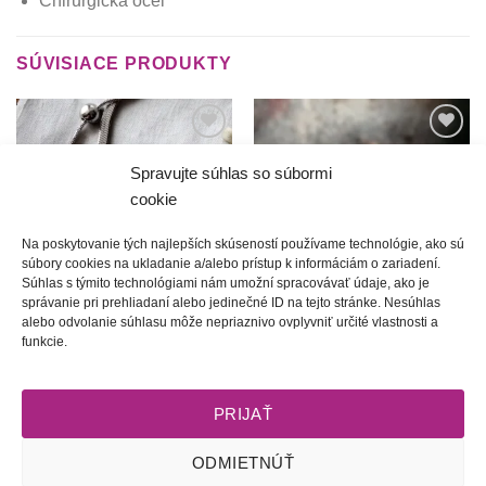
Chirurgická oceľ
SÚVISIACE PRODUKTY
Túto
Túto
krasotinku
krasotinku
Spravujte súhlas so súbormi
si prosím
si prosím
cookie
Na poskytovanie tých najlepších skúseností používame technológie, ako sú
súbory cookies na ukladanie a/alebo prístup k informáciám o zariadení.
Súhlas s týmito technológiami nám umožní spracovávať údaje, ako je
správanie pri prehliadaní alebo jedinečné ID na tejto stránke. Nesúhlas
alebo odvolanie súhlasu môže nepriaznivo ovplyvniť určité vlastnosti a
Zaľúbená | srdiečkovo-
Barance | zelený šitý náramok
funkcie.
retiazkový náramok
45.00
€
26.00
€
PRIJAŤ
ODMIETNÚŤ