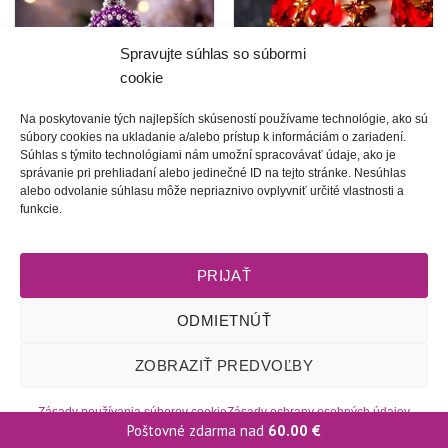
krasotinku
krasotinku
si prosím
si prosím
Spravujte súhlas so súbormi
cookie
Na poskytovanie tých najlepších skúseností používame technológie, ako sú
súbory cookies na ukladanie a/alebo prístup k informáciám o zariadení.
Súhlas s týmito technológiami nám umožní spracovávať údaje, ako je
Anjeličku môj strážničku |
Krištále Vianoc | šperk na
správanie pri prehliadaní alebo jedinečné ID na tejto stránke. Nesúhlas
prívesok
Vianočnú guľu
alebo odvolanie súhlasu môže nepriaznivo ovplyvniť určité vlastnosti a
Price
45.00
€
–
48.00
€
116.00
€
range:
funkcie.
45.00 €
through
48.00 €
PRIJAŤ
Obchodné podmienky
l
Dodacie podmienky
l
Odstúpenie od
ODMIETNÚŤ
zmluvy
l
Reklamačný poriadok
l
Starostlivosť o šperky
l
Zásady
ochrany osobných údajov
l
Zásady používania súborov cookie
ZOBRAZIŤ PREDVOĽBY
(EÚ)
l
2009 - 2026 © Tete-Art, Všetky práva vyhradené
Zásady používania súborov cookie
Zásady ochrany osobných údajov
Poštovné zdarma nad
60.00
€