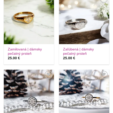
Túto
Túto
krasotinku
krasotinku
si prosím
si prosím
Zamilovaná | dámsky
Zaľúbená | dámsky
pečatný prsteň
pečatný prsteň
25.00
€
25.00
€
Túto
Túto
krasotinku
krasotinku
si prosím
si prosím