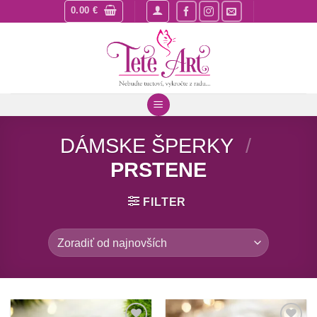
Skip
0.00
€
to
content
DÁMSKE ŠPERKY
/
PRSTENE
FILTER