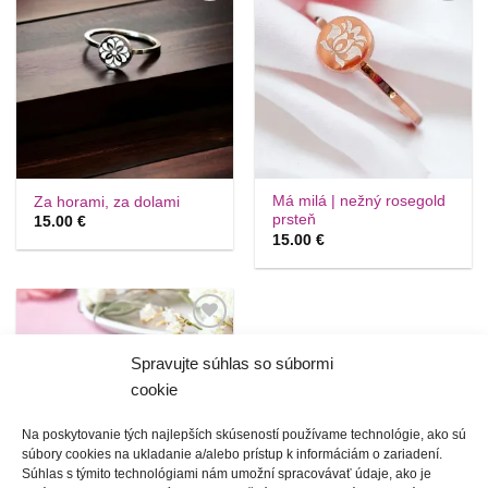
Túto
Túto
krasotinku
krasotinku
si prosím
si prosím
Má milá | nežný rosegold
Za horami, za dolami
prsteň
15.00
€
15.00
€
Túto
krasotinku
Spravujte súhlas so súbormi
si prosím
cookie
Na poskytovanie tých najlepších skúseností používame technológie, ako sú
súbory cookies na ukladanie a/alebo prístup k informáciám o zariadení.
Súhlas s týmito technológiami nám umožní spracovávať údaje, ako je