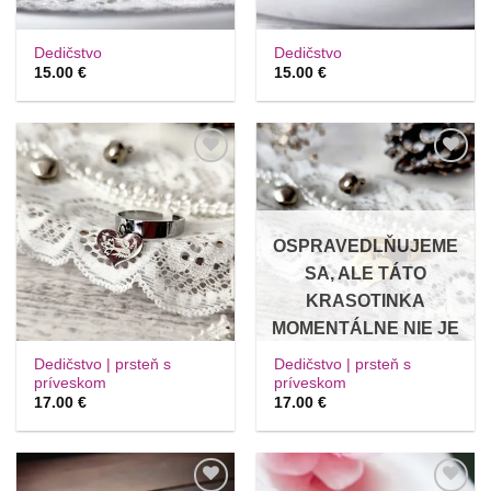
Dedičstvo
Dedičstvo
15.00
€
15.00
€
Túto
Túto
krasotinku
krasotinku
si prosím
si prosím
OSPRAVEDLŇUJEME
SA, ALE TÁTO
KRASOTINKA
MOMENTÁLNE NIE JE
SKLADOM. INFORMUJTE
Dedičstvo | prsteň s
Dedičstvo | prsteň s
SA O DOBE VÝROBY A
príveskom
príveskom
17.00
€
17.00
€
DODANIA
PROSTREDNÍCTVOM E-
MAILU.