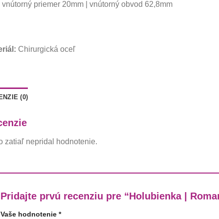
 vnútorný priemer 20mm | vnútorný obvod 62,8mm
riál:
Chirurgická oceľ
NZIE (0)
cenzie
o zatiaľ nepridal hodnotenie.
Pridajte prvú recenziu pre “Holubienka | Rom
Vaše hodnotenie
*