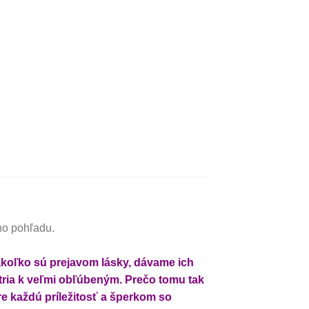
ého pohľadu.
akoľko sú prejavom lásky, dávame ich
tria k veľmi obľúbeným. Prečo tomu tak
re každú príležitosť a šperkom so