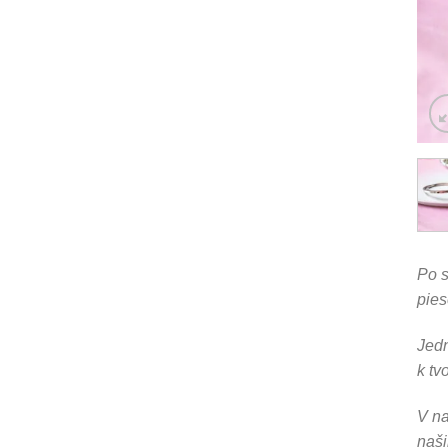
Po s
pies
Jedn
k tv
V na
naši