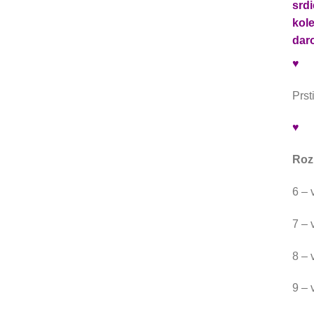
srd
kole
dar
♥
Prst
♥
Roz
6 – 
7 – 
8 – 
9 – 