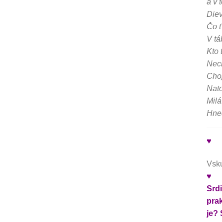
a v t
Diev
Čo ť
V tá
Kto 
Nech
Choj
Nato
Milá
Hneď
♥
Vsku
♥
Srd
pra
je? 