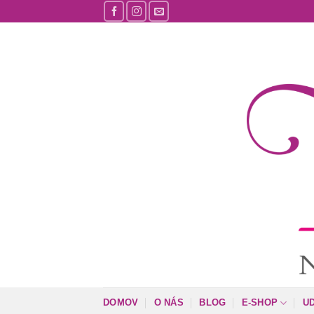
Skip
to
content
DOMOV
O NÁS
BLOG
E-SHOP
U