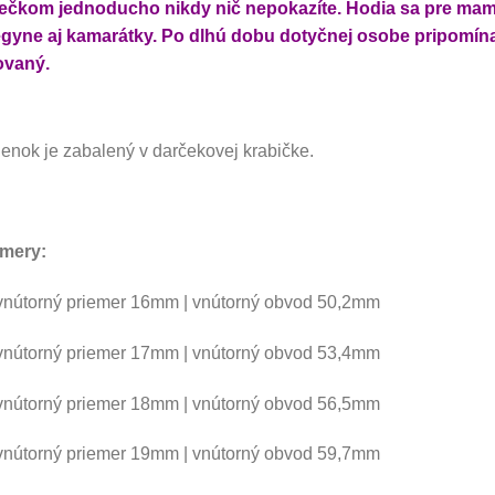
iečkom jednoducho nikdy nič nepokazíte. Hodia sa pre mamič
gyne aj kamarátky. Po dlhú dobu dotyčnej osobe pripomínajú 
ovaný.
ienok je zabalený v darčekovej krabičke.
mery:
vnútorný priemer 16mm | vnútorný obvod 50,2mm
vnútorný priemer 17mm | vnútorný obvod 53,4mm
vnútorný priemer 18mm | vnútorný obvod 56,5mm
vnútorný priemer 19mm | vnútorný obvod 59,7mm