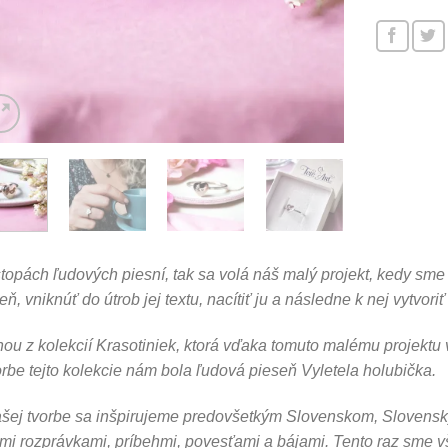
topách ľudových piesní, tak sa volá náš malý projekt, kedy sme s
eň, vniknúť do útrob jej textu, nacítiť ju a následne k nej vytvoriť
ou z kolekcií Krasotiniek, ktorá vďaka tomuto malému projektu 
orbe tejto kolekcie nám bola ľudová pieseň Vyletela holubička.
šej tvorbe sa inšpirujeme predovšetkým Slovenskom, Slovensk
mi rozprávkami, príbehmi, povesťami a bájami. Tento raz sme vš