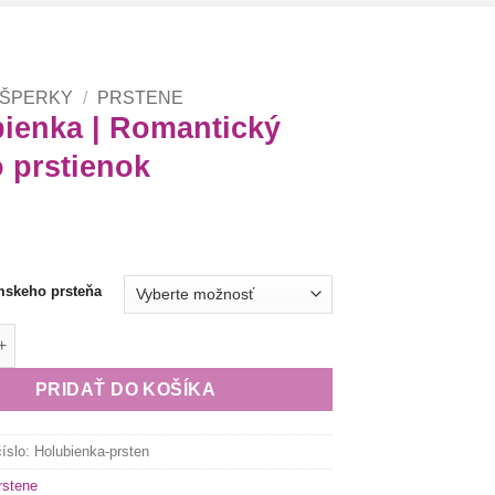
 ŠPERKY
/
PRSTENE
ienka | Romantický
 prstienok
mskeho prsteňa
olubienka | Romantický Matyó prstienok
PRIDAŤ DO KOŠÍKA
číslo:
Holubienka-prsten
rstene