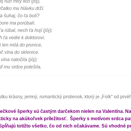
ej ruži milý leží (jój),
čatko mu hlávku drží.
a šuhaj, čo ťa bolí?
bore ma porúbali.
ťa rúbal, nech ťa hojí (jój);
 ťa vedie k doktorovi.
 len milá do pivnice,
č vína do sklenice.
 vína natočila (jój);
 mu srdce potešila.
tku krásny, jemný, romantický prstienok, ktorý je „Folk“ od prv
iečkové šperky sú častým darčekom nielen na Valentína. N
kticky na akúkoľvek príležitosť. Šperky s motívom srdca pa
Spĺňajú totižto všetko, čo od nich očakávame. Sú vhodné p