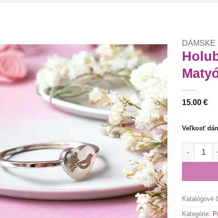
DÁMSKE
Holub
Matyó
Túto
krasotinku
si prosím
15.00
€
Veľkosť dá
množstvo H
Katalógové 
Kategórie:
P