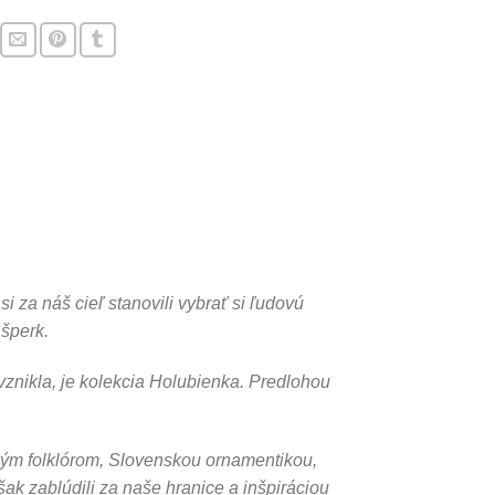
i za náš cieľ stanovili vybrať si ľudovú
 šperk.
vznikla, je kolekcia Holubienka. Predlohou
ým folklórom, Slovenskou ornamentikou,
ak zablúdili za naše hranice a inšpiráciou