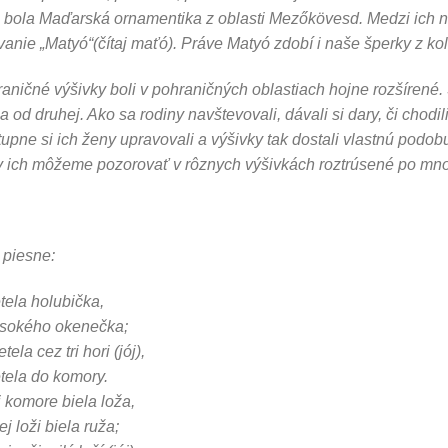
bola Maďarská ornamentika z oblasti Mezőkövesd. Medzi ich n
vanie „Matyó“(čítaj maťó). Práve Matyó zdobí i naše šperky z ko
aničné výšivky boli v pohraničných oblastiach hojne rozšírené.
a od druhej. Ako sa rodiny navštevovali, dávali si dary, či chodili
upne si ich ženy upravovali a výšivky tak dostali vlastnú podob
 ich môžeme pozorovať v rôznych výšivkách roztrúsené po mno
 piesne:
tela holubička,
ysokého okenečka;
tela cez tri hori (jój),
tela do komory.
j komore biela loža,
tej loži biela ruža;