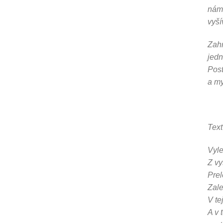
nám 
vyší
Zahr
jedn
Post
a my
Text
Vyle
Z v
Prele
Zale
V te
A v 