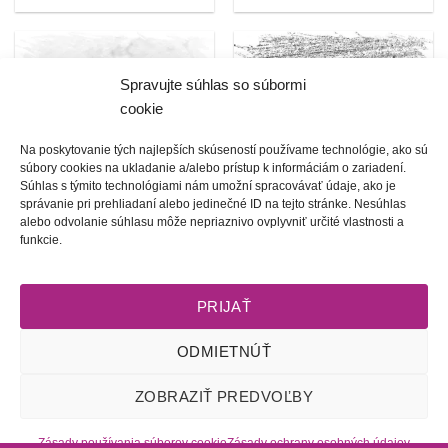
Spravujte súhlas so súbormi
cookie
Na poskytovanie tých najlepších skúseností používame technológie, ako sú
súbory cookies na ukladanie a/alebo prístup k informáciám o zariadení.
Súhlas s týmito technológiami nám umožní spracovávať údaje, ako je
správanie pri prehliadaní alebo jedinečné ID na tejto stránke. Nesúhlas
alebo odvolanie súhlasu môže nepriaznivo ovplyvniť určité vlastnosti a
funkcie.
NÁRAMKY
PRSTENE
60 PRODUKTY
9 PRODUKTY
PRIJAŤ
ODMIETNÚŤ
Obchodné podmienky
l
Dodacie podmienky
l
Odstúpenie od
ZOBRAZIŤ PREDVOĽBY
zmluvy
l
Reklamačný poriadok
l
Starostlivosť o šperky
l
Zásady
ochrany osobných údajov
l
Zásady používania súborov cookie
Zásady používania súborov cookie
Zásady ochrany osobných údajov
(EÚ)
l
2009 - 2026 © Tete-Art, Všetky práva vyhradené