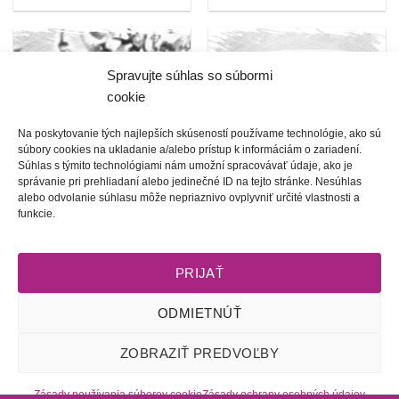
Spravujte súhlas so súbormi
cookie
Na poskytovanie tých najlepších skúseností používame technológie, ako sú
súbory cookies na ukladanie a/alebo prístup k informáciám o zariadení.
Súhlas s týmito technológiami nám umožní spracovávať údaje, ako je
správanie pri prehliadaní alebo jedinečné ID na tejto stránke. Nesúhlas
alebo odvolanie súhlasu môže nepriaznivo ovplyvniť určité vlastnosti a
funkcie.
ZRKADIELKA
HRNČEKY
1 PRODUKT
50 PRODUKTY
PRIJAŤ
ODMIETNÚŤ
Obchodné podmienky
l
Dodacie podmienky
l
Odstúpenie od
ZOBRAZIŤ PREDVOĽBY
zmluvy
l
Reklamačný poriadok
l
Starostlivosť o šperky
l
Zásady
ochrany osobných údajov
l
Zásady používania súborov cookie
Zásady používania súborov cookie
Zásady ochrany osobných údajov
(EÚ)
l
2009 - 2026 © Tete-Art, Všetky práva vyhradené