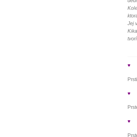
dedi
Kole
ktor
Jej 
Kika
tvor
♥
Prst
♥
Prst
♥
Prst