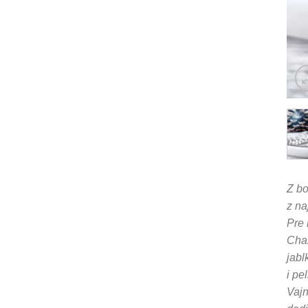
Z bo
z na
Pre 
Char
jabl
i pe
Vajn