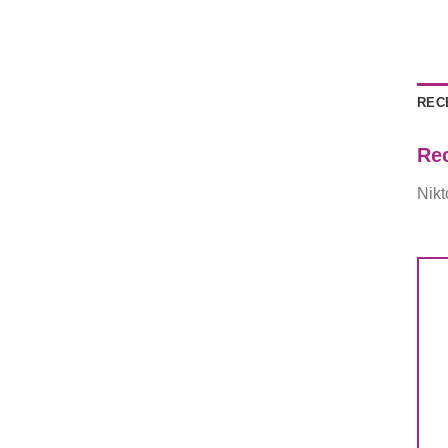
RECE
Re
Nikt