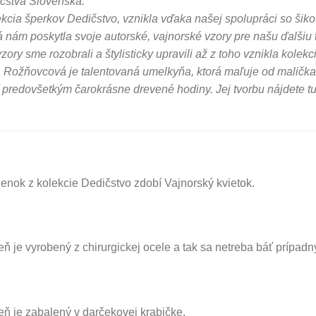
čstva Slovenska.
kcia šperkov Dedičstvo, vznikla vďaka našej spolupráci so ši
á nám poskytla svoje autorské, vajnorské vzory pre našu ďalšiu 
vzory sme rozobrali a štylisticky upravili až z toho vznikla kolek
 Rožňovcová je talentovaná umelkyňa, ktorá maľuje od maličk
í predovšetkým čarokrásne drevené hodiny. Jej tvorbu nájdete t
ienok z kolekcie Dedičstvo zdobí Vajnorský kvietok.
eň je vyrobený z chirurgickej ocele a tak sa netreba báť prípadn
eň je zabalený v darčekovej krabičke.