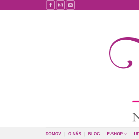
Skip
to
content
DOMOV
O NÁS
BLOG
E-SHOP
U