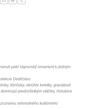
vinuli patrí Vajnorský ornament k jedným
olekcie Dedičstvo.
linky, klinčeky, okrúhle kvietky, granátové
le dominujú predovšetkým vtáčiky. Holubice
ho zoznamu nehmotného kultúrneho