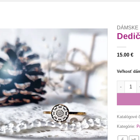
DÁMSKE
Dedič
Túto
15.00
€
krasotinku
si prosím
Veľkosť dá
množstvo 
Katalógové 
Kategórie:
P