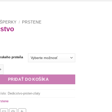
 ŠPERKY
/
PRSTENE
stvo
mskeho prsteňa
Dedičstvo
PRIDAŤ DO KOŠÍKA
číslo:
Dedicstvo-prsten-zlaty
rstene