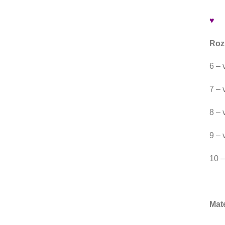
♥
Roz
6 – 
7 – 
8 – 
9 – 
10 –
Mate