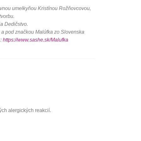
kovnou umelkyňou Kristínou Rožňovcovou,
tvorbu.
cia Dedičstvo.
a a pod značkou Malúfka zo Slovenska
u:
https://www.sashe.sk/Malufka
ých alergických reakcií.