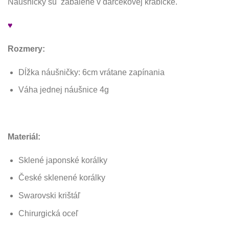
Náušničky sú zabalené v darčekovej krabičke.
♥
Rozmery:
Dĺžka náušničky: 6cm vrátane zapínania
Váha jednej náušnice 4g
Materiál:
Sklené japonské korálky
České sklenené korálky
Swarovski krištáľ
Chirurgická oceľ