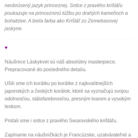
neobrúsený jazyk princeznej. Srdce z pravého krištáľu
poukazuje na princezninú túžbu po drahých kameňoch a
bohatstve. A biela farba ako Krištáľ zo Zemetrasovej
jaskyne.
♥
Náušnice Láskykvet sú náš absolútny masterpiece.
Prepracované do posledného detailu.
Ušili sme ich korálku po korálke z najkvalitnejších
japonských a českých korálok, ktoré sa vyznačujú svojou
odolnosťou, stálofarebnosťou, presným tvarom a vysokým
leskom.
Pridali sme i srdce z pravého Swarovského krištáľu.
Zapínanie na náušničkách je Francúzske, uzatvárateľné a