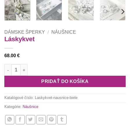
DÁMSKE ŠPERKY
/
NÁUŠNICE
Láskykvet
68.00
€
množstvo Láskykvet
PRIDAŤ DO KOŠÍKA
Katalógové číslo:
Laskykvet-nausnice-biele
Kategórie:
Náušnice