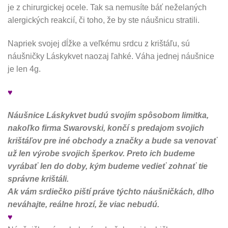
je z chirurgickej ocele. Tak sa nemusíte báť neželaných
alergických reakcií, či toho, že by ste náušnicu stratili.
Napriek svojej dĺžke a veľkému srdcu z krištáľu, sú
náušničky Láskykvet naozaj ľahké. Váha jednej náušnice
je len 4g.
♥
Náušnice Láskykvet budú svojím spôsobom limitka,
nakoľko firma Swarovski, končí s predajom svojich
krištáľov pre iné obchody a značky a bude sa venovať
už len výrobe svojich šperkov. Preto ich budeme
vyrábať len do doby, kým budeme vedieť zohnať tie
správne krištáli.
Ak vám srdiečko piští práve týchto náušničkách, dlho
neváhajte, reálne hrozí, že viac nebudú.
♥