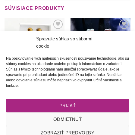
SÚVISIACE PRODUKTY
Túto
Túto
krasotinku
krasotinku
Spravujte súhlas so súbormi
si prosím
si prosím
cookie
Na poskytovanie tých najlepších skúseností používame technológie, ako sú
súbory cookies na ukladanie a/alebo prístup k informáciám o zariadení.
Súhlas s týmito technológiami nám umožní spracovávať údaje, ako je
správanie pri prehliadaní alebo jedinečné ID na tejto stránke. Nesúhlas
alebo odvolanie súhlasu môže nepriaznivo ovplyvniť určité vlastnosti a
Z babičkinej záhrady | Malé
Ľadové kráľovstvo | Krištáľové
funkcie.
ružičky
objatie
35.00
€
53.00
€
PRIJAŤ
ODMIETNÚŤ
Obchodné podmienky
l
Dodacie podmienky
l
Odstúpenie od
ZOBRAZIŤ PREDVOĽBY
zmluvy
l
Reklamačný poriadok
l
Starostlivosť o šperky
l
Zásady