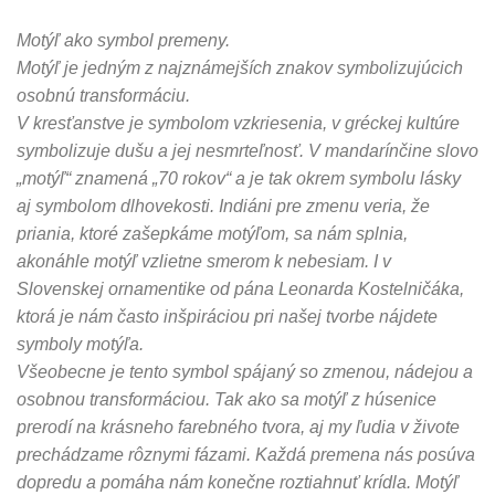
Motýľ ako symbol premeny.
Motýľ je jedným z najznámejších znakov symbolizujúcich
osobnú transformáciu.
V kresťanstve je symbolom vzkriesenia, v gréckej kultúre
symbolizuje dušu a jej nesmrteľnosť. V mandarínčine slovo
„motýľ“ znamená „70 rokov“ a je tak okrem symbolu lásky
aj symbolom dlhovekosti. Indiáni pre zmenu veria, že
priania, ktoré zašepkáme motýľom, sa nám splnia,
akonáhle motýľ vzlietne smerom k nebesiam. I v
Slovenskej ornamentike od pána Leonarda Kostelničáka,
ktorá je nám často inšpiráciou pri našej tvorbe nájdete
symboly motýľa.
Všeobecne je tento symbol spájaný so zmenou, nádejou a
osobnou transformáciou. Tak ako sa motýľ z húsenice
prerodí na krásneho farebného tvora, aj my ľudia v živote
prechádzame rôznymi fázami. Každá premena nás posúva
dopredu a pomáha nám konečne roztiahnuť krídla. Motýľ