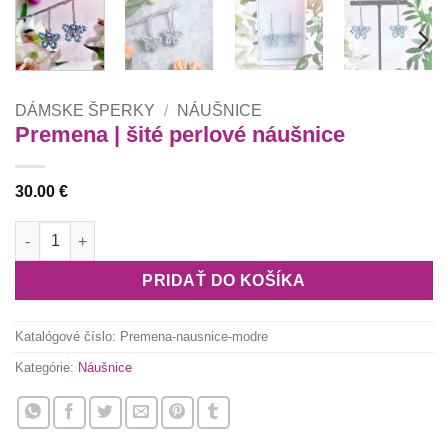
DÁMSKE ŠPERKY
/
NÁUŠNICE
Premena | šité perlové náušnice
30.00
€
množstvo Premena | šité perlové náušnice
PRIDAŤ DO KOŠÍKA
Katalógové číslo:
Premena-nausnice-modre
Kategórie:
Náušnice