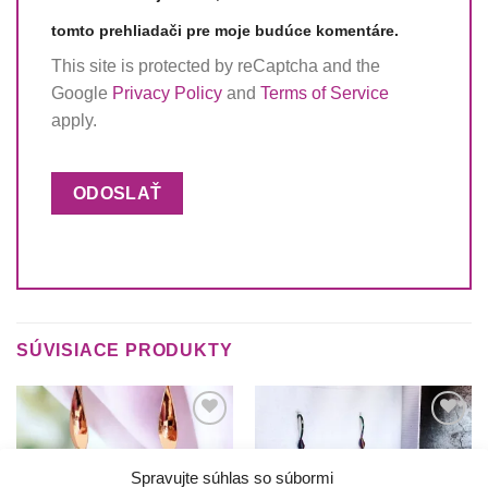
tomto prehliadači pre moje budúce komentáre.
This site is protected by reCaptcha and the
Google
Privacy Policy
and
Terms of Service
apply.
SÚVISIACE PRODUKTY
Túto
Túto
krasotinku
krasotinku
si prosím
si prosím
Spravujte súhlas so súbormi