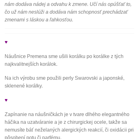
nám dodáva nádej a odvahu k zmene. Učí nás opúšťať to,
čo už nám neslúži a dodáva nám schopnosť prechádzať
zmenami s láskou a ľahkosťou.
♥
Náušnice Premena sme ušili korálku po korálke z tých
najkvalitnejších korálok.
Na ich výrobu sme použili perly Swarovski a japonské,
sklenené korálky.
♥
Zapínanie na náušničkách je v tvare dlhého elegantného
háčika na uzatváranie a je z chirurgickej ocele, takže sa
nemusíte báť neželaných alergických reakcií, či oxidácii pri
pôsobení potu či parfému.