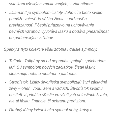
sviatkom všetkých zamilovaných, s Valentínom.
„Diamant“ je symbolom čistoty. Jeho číre biele svetlo
pomôže vniesť do vášho života súdržnosť a
previazanosť. Pôsobí priaznivo na uchovávanie
pevných vzťahov, vyvoláva lásku a dodáva priezračnosť
do partnerských vzťahov.
Šperky z tejto kolekcie však zdobia i ďalšie symboly.
Tulipán. Tulipány sa od nepamäti spájajú s príchodom
jari. Sú symbolom nových začiatkov, čistej lásky,
stelesňujú nehu a ideálneho partnera.
Štvorlístok.
Lístky štvorlístka symbolizujú štyri základné
živly – oheň, vodu, zem a vzduch. Štvorlístok svojmu
nositeľovi prináša šťastie vo všetkých oblastiach života,
ale aj lásku, financie, či ochranu pred zlom.
Drobný lúčny kvietok ako symbol nehy, krásy a