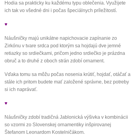
Hodia sa prakticky ku každému typu oblečenia. Využijete
ich tak vo všedné dni i počas špeciálnych príležitostí.
♥
Náušničky majú unikátne napichovacie zapínanie zo
Zirkónu v tvare srdca pod ktorým sa hojdajú dve jemné
retiazky so srdiečkami, pričom jedno srdiečko je prázdna
obruč a to druhé z oboch strán zdobí ornament.
Vďaka tomu sa môžu počas nosenia krútiť, hojdať, otáčať a
stále ich pritom budete mať založené správne, bez potreby
si ich naprávať.
♥
Náušničky zdobí tradičná Jablonická výšivka v kombinácii
so vzormi zo Slovenskej ornamentiky inšpirovanej
Štefanom Leonardom Kostelničákom.