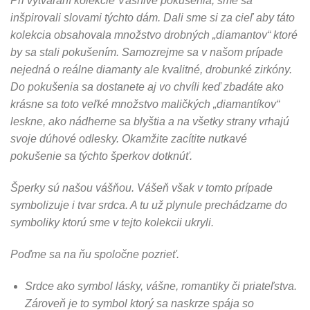
Pri vytváraní kolekcie Vášnivé pokušenia, sme sa
inšpirovali slovami týchto dám. Dali sme si za cieľ aby táto
kolekcia obsahovala množstvo drobných „diamantov“ ktoré
by sa stali pokušením. Samozrejme sa v našom prípade
nejedná o reálne diamanty ale kvalitné, drobunké zirkóny.
Do pokušenia sa dostanete aj vo chvíli keď zbadáte ako
krásne sa toto veľké množstvo maličkých „diamantíkov“
leskne, ako nádherne sa blyštia a na všetky strany vrhajú
svoje dúhové odlesky. Okamžite zacítite nutkavé
pokušenie sa týchto šperkov dotknúť.
Šperky sú našou vášňou. Vášeň však v tomto prípade
symbolizuje i tvar srdca. A tu už plynule prechádzame do
symboliky ktorú sme v tejto kolekcii ukryli.
Poďme sa na ňu spoločne pozrieť.
Srdce ako symbol lásky, vášne, romantiky či priateľstva.
Zároveň je to symbol ktorý sa naskrze spája so