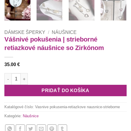
DÁMSKE ŠPERKY
/
NÁUŠNICE
Vášnivé pokušenia | strieborné
retiazkové náušnice so Zirkónom
35.00
€
množstvo Vášnivé pokušenia | strieborné retiazkové náušnice
PRIDAŤ DO KOŠÍKA
Katalógové číslo:
Vasnive pokusenia-retiazkove nausnice-strieborne
Kategórie:
Náušnice