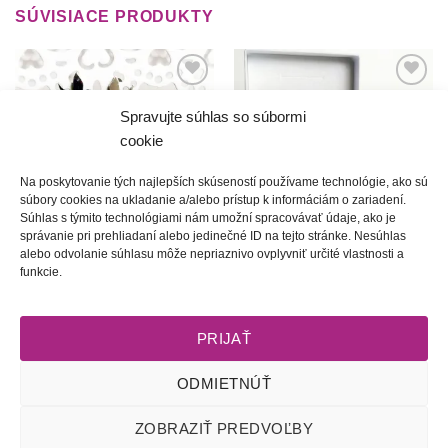
SÚVISIACE PRODUKTY
Túto
Túto
krasotinku
krasotinku
Spravujte súhlas so súbormi
si prosím
si prosím
cookie
Na poskytovanie tých najlepších skúseností používame technológie, ako sú
súbory cookies na ukladanie a/alebo prístup k informáciám o zariadení.
Súhlas s týmito technológiami nám umožní spracovávať údaje, ako je
správanie pri prehliadaní alebo jedinečné ID na tejto stránke. Nesúhlas
alebo odvolanie súhlasu môže nepriaznivo ovplyvniť určité vlastnosti a
Lastovička
Z babičkinej záhrady | Tulipány
funkcie.
25.00
€
85.00
€
PRIJAŤ
ODMIETNÚŤ
Obchodné podmienky
l
Dodacie podmienky
l
Odstúpenie od
ZOBRAZIŤ PREDVOĽBY
zmluvy
l
Reklamačný poriadok
l
Starostlivosť o šperky
l
Zásady