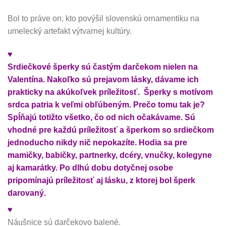
Bol to práve on, kto povýšil slovenskú ornamentiku na
umelecký artefakt výtvarnej kultúry.
♥
Srdiečkové šperky sú častým darčekom nielen na
Valentína. Nakoľko sú prejavom lásky, dávame ich
prakticky na akúkoľvek príležitosť. Šperky s motívom
srdca patria k veľmi obľúbeným. Prečo tomu tak je?
Spĺňajú totižto všetko, čo od nich očakávame. Sú
vhodné pre každú príležitosť a šperkom so srdiečkom
jednoducho nikdy nič nepokazíte. Hodia sa pre
mamičky, babičky, partnerky, dcéry, vnučky, kolegyne
aj kamarátky. Po dlhú dobu dotyčnej osobe
pripomínajú príležitosť aj lásku, z ktorej bol šperk
darovaný.
♥
Náušnice sú darčekovo balené.