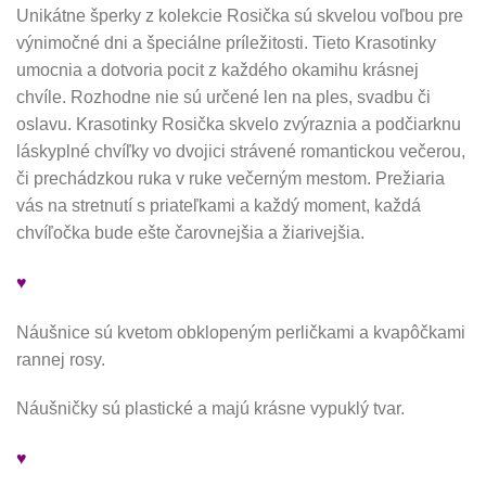
Unikátne šperky z kolekcie Rosička sú skvelou voľbou pre
výnimočné dni a špeciálne príležitosti. Tieto Krasotinky
umocnia a dotvoria pocit z každého okamihu krásnej
chvíle. Rozhodne nie sú určené len na ples, svadbu či
oslavu. Krasotinky Rosička skvelo zvýraznia a podčiarknu
láskyplné chvíľky vo dvojici strávené romantickou večerou,
či prechádzkou ruka v ruke večerným mestom. Prežiaria
vás na stretnutí s priateľkami a každý moment, každá
chvíľočka bude ešte čarovnejšia a žiarivejšia.
♥
Náušnice sú kvetom obklopeným perličkami a kvapôčkami
rannej rosy.
Náušničky sú plastické a majú krásne vypuklý tvar.
♥