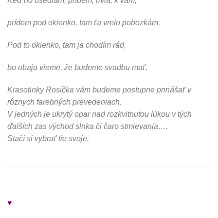
Keď ho osedlám, prídem, milá, k vám,
prídem pod okienko, tam ťa vrelo pobozkám.
Pod to okienko, tam ja chodím rád,
bo obaja vieme, že budeme svadbu mať.
Krasotinky Rosička vám budeme postupne prinášať v
rôznych farebných prevedeniach.
V jedných je ukrytý opar nad rozkvitnutou lúkou v tých
ďalších zas východ slnka či čaro stmievania….
Stačí si vybrať tie svoje.
♥