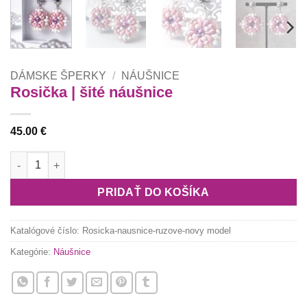
DÁMSKE ŠPERKY
/
NÁUŠNICE
Rosička | šité náušnice
45.00
€
množstvo Rosička | šité náušnice
PRIDAŤ DO KOŠÍKA
Katalógové číslo:
Rosicka-nausnice-ruzove-novy model
Kategórie:
Náušnice