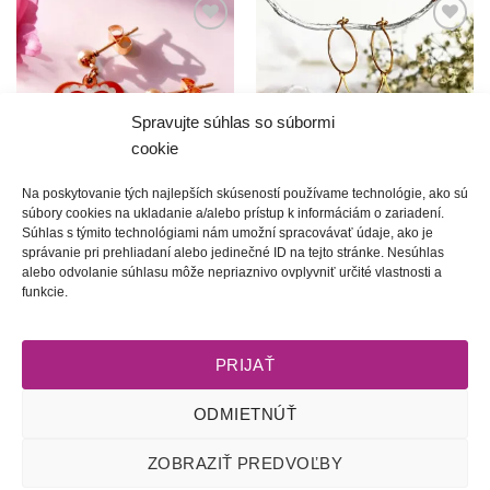
Túto
Túto
krasotinku
krasotinku
si prosím
si prosím
Spravujte súhlas so súbormi
cookie
Na poskytovanie tých najlepších skúseností používame technológie, ako sú
súbory cookies na ukladanie a/alebo prístup k informáciám o zariadení.
Ľúbi sa mi, ľúbi | Folklórne
Sukienky | Dámske šité
Súhlas s týmito technológiami nám umožní spracovávať údaje, ako je
srdiečkové náušnice v rosegold
náušnice
správanie pri prehliadaní alebo jedinečné ID na tejto stránke. Nesúhlas
prevedení
30.00
€
alebo odvolanie súhlasu môže nepriaznivo ovplyvniť určité vlastnosti a
funkcie.
Hodnotenie
22.00
€
5
z 5
PRIJAŤ
ODMIETNÚŤ
Obchodné podmienky
l
Dodacie podmienky
l
Odstúpenie od
ZOBRAZIŤ PREDVOĽBY
zmluvy
l
Reklamačný poriadok
l
Starostlivosť o šperky
l
Zásady