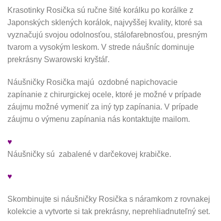
Krasotinky Rosička sú ručne šité korálku po korálke z
Japonských sklených korálok, najvyššej kvality, ktoré sa
vyznačujú svojou odolnosťou, stálofarebnosťou, presným
tvarom a vysokým leskom. V strede náušníc dominuje
prekrásny Swarowski kryštáľ.
Náušničky Rosička majú ozdobné napichovacie
zapínanie z chirurgickej ocele, ktoré je možné v prípade
záujmu možné vymeniť za iný typ zapínania. V prípade
záujmu o výmenu zapínania nás kontaktujte mailom.
♥
Náušničky sú zabalené v darčekovej krabičke.
♥
Skombinujte si náušničky Rosička s náramkom z rovnakej
kolekcie a vytvorte si tak prekrásny, neprehliadnuteľný set.