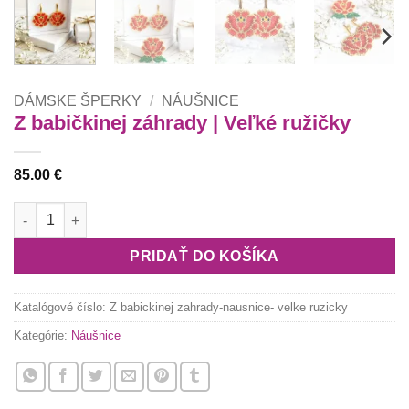
DÁMSKE ŠPERKY
/
NÁUŠNICE
Z babičkinej záhrady | Veľké ružičky
85.00
€
množstvo Z babičkinej záhrady | Veľké ružičky
PRIDAŤ DO KOŠÍKA
Katalógové číslo:
Z babickinej zahrady-nausnice- velke ruzicky
Kategórie:
Náušnice