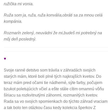
ružička mi vonia.
Ruža som ja, ruža, ruža konvália,obráti sa za mnou celá
kompánia.
Rozmarín zelený, neuvädni že mi,budeš mi potrebný na
môj deň posledný.
♥
Svoje ranné detstvo som trávila v záhradách svojich
starých mám, ktoré boli plné tých najkrajších kvetov. Do
teraz mám pred očami tie nádherné, sýte farby, počujem
bzukot poletujúcich včiel a ešte stále cítim omamnú vôňu
šíriacu sa rozkvitnutými záhonmi, rozmanitých kvetov.
Rada sa vo svojich spomienkach do týchto záhrad vraciam
a tak bolo len otázkou času kedy kolekcia šperkov Z