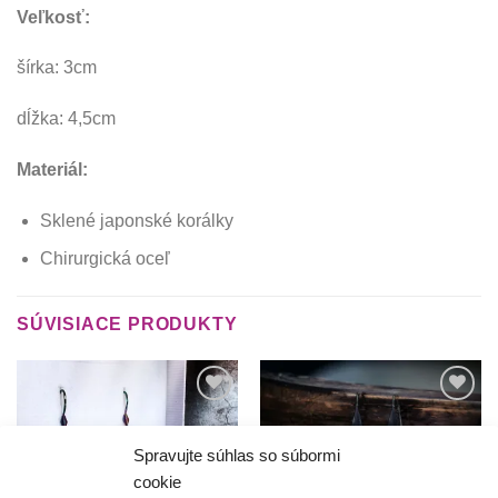
Veľkosť:
šírka: 3cm
dĺžka: 4,5cm
Materiál:
Sklené japonské korálky
Chirurgická oceľ
SÚVISIACE PRODUKTY
Túto
Túto
krasotinku
krasotinku
si prosím
si prosím
Spravujte súhlas so súbormi
cookie