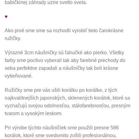
babičkinej záhrady uzrie svetlo sveta.
♥
Ako prvé sme sme sa rozhodli vyrobiť tieto čarokrásne
ružičky.
Výrazné 3cm náušničky sú ľahučké ako pierko. Všetky
farby sme poctivo vyberali tak aby farebné prechody do
seba perfektne zapadali a náušničky tak boli krásne
vytieňované.
Ružičky sme pre vás ušili korálku po korálke, z tých
najkvalitnejších japonských, sklenených korálok, ktoré sa
vyznačujú svojou odolnosťou, stálofarebnosťou, presným
tvarom a vysokým leskom.
Pri výrobe týchto náušničiek sme použili presne 586
korálok, ktoré sme svedomito zošili profesionálnou,