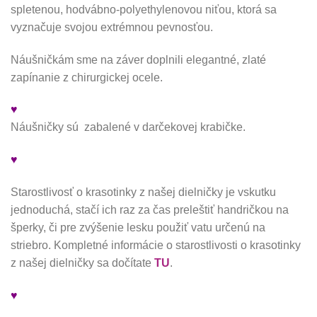
spletenou, hodvábno-
polyethylenovou
niťou, ktorá sa
vyznačuje svojou extrémnou pevnosťou.
Náušničkám sme na záver doplnili elegantné, zlaté
zapínanie z chirurgickej ocele.
♥
Náušničky sú zabalené v darčekovej krabičke.
♥
Starostlivosť o krasotinky z našej dielničky je vskutku
jednoduchá, stačí ich raz za čas preleštiť handričkou na
šperky, či pre zvýšenie lesku použiť vatu určenú na
striebro. Kompletné informácie o starostlivosti o krasotinky
z našej dielničky sa dočítate
TU
.
♥