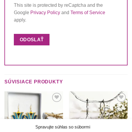
This site is protected by reCaptcha and the
Google
Privacy Policy
and
Terms of Service
apply.
SÚVISIACE PRODUKTY
Túto
Túto
krasotinku
krasotinku
si prosím
si prosím
Spravujte súhlas so súbormi