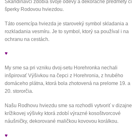
Škandinávci zdobia svoje odevy a dekoračné predmety či
šperky Rodovou hviezdou.
Táto osemcípa hviezda je staroveký symbol skladania a
rozkladania vesmíru. Je to symbol, ktorý sa používal i na
ochranu na cestách.
♥
My sme sa pri vzniku dvoj-setu Horehronka nechali
inšpirovať Výšivkou na čepci z Horehronia, z hrubého
domáceho plátna, ktorá bola zhotovená na prelome 19. a
20. stororčia.
Našu Rodhovu hviezdu sme sa rozhodli vytvoriť v dizajne
krížikovej výšivky ktorá zdobí výrazné kosoštvorcové
náušničky, dekorované maličkou kovovou korálkou.
♥