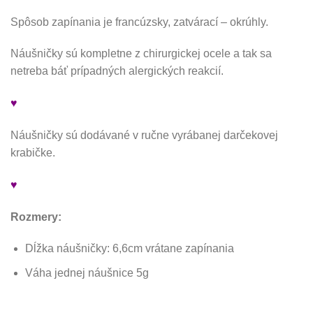
Spôsob zapínania je francúzsky, zatvárací – okrúhly.
Náušničky sú kompletne z chirurgickej ocele a tak sa
netreba báť prípadných alergických reakcií.
♥
Náušničky sú dodávané v ručne vyrábanej darčekovej
krabičke.
♥
Rozmery:
Dĺžka náušničky: 6,6cm vrátane zapínania
Váha jednej náušnice 5g