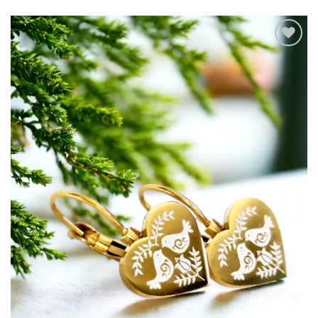
Túto
krasotinku
si prosím