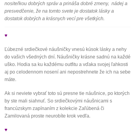
nositeľkou dobrých správ a prináša dobré zmeny, nádej a
presvedčenie, že na tomto svete je dostatok lásky a
dostatok dobrých a krásnych vecí pre všetkých.
♥
Ľúbezné srdiečkové náušničky vnesú kúsok lásky a nehy
do vašich všedných dní. Náušničky krásne sadnú na každé
uško. Hodia sa ku každému outfitu a vďaka svojej ľahkosti
aj po celodennom nosení ani nepostrehnete že ich na sebe
máte.
Ak si neviete vybrať toto sú presne tie náušnice, po ktorých
by ste mali siahnuť. So srdiečkovými náušnicami s
francúzskym zapínaním z kolekcie Zaľúbená či
Zamilovaná proste neurobíte krok vedľa.
♥