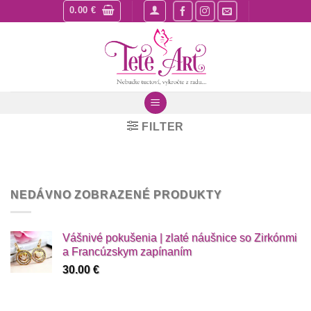
Skip
0.00
€
to
content
FILTER
NEDÁVNO ZOBRAZENÉ PRODUKTY
Vášnivé pokušenia | zlaté náušnice so Zirkónmi
a Francúzskym zapínaním
30.00
€