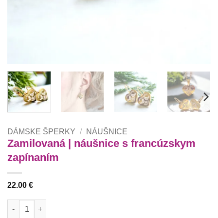
DÁMSKE ŠPERKY
/
NÁUŠNICE
Zamilovaná | náušnice s francúzskym
zapínaním
22.00
€
množstvo Zamilovaná | náušnice s francúzskym zapínaním