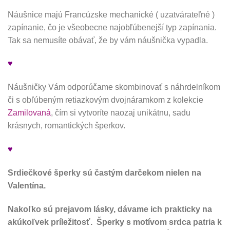
Náušnice majú Francúzske mechanické ( uzatvárateľné )
zapínanie, čo je všeobecne najobľúbenejší typ zapínania.
Tak sa nemusíte obávať, že by vám náušnička vypadla.
♥
Náušničky Vám odporúčame skombinovať s náhrdelníkom
či s obľúbeným retiazkovým dvojnáramkom z kolekcie
Zamilovaná
, čím si vytvoríte naozaj unikátnu, sadu
krásnych, romantických šperkov.
♥
Srdiečkové šperky sú častým darčekom nielen na
Valentína.
Nakoľko sú prejavom lásky, dávame ich prakticky na
akúkoľvek príležitosť. Šperky s motívom srdca patria k