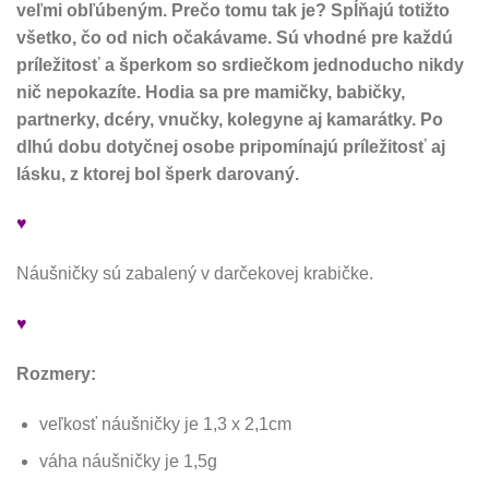
veľmi obľúbeným. Prečo tomu tak je? Spĺňajú totižto
všetko, čo od nich očakávame. Sú vhodné pre každú
príležitosť a šperkom so srdiečkom jednoducho nikdy
nič nepokazíte. Hodia sa pre mamičky, babičky,
partnerky, dcéry, vnučky, kolegyne aj kamarátky. Po
dlhú dobu dotyčnej osobe pripomínajú príležitosť aj
lásku, z ktorej bol šperk darovaný.
♥
Náušničky sú zabalený v darčekovej krabičke.
♥
Rozmery:
veľkosť náušničky je 1,3 x 2,1cm
váha náušničky je 1,5g