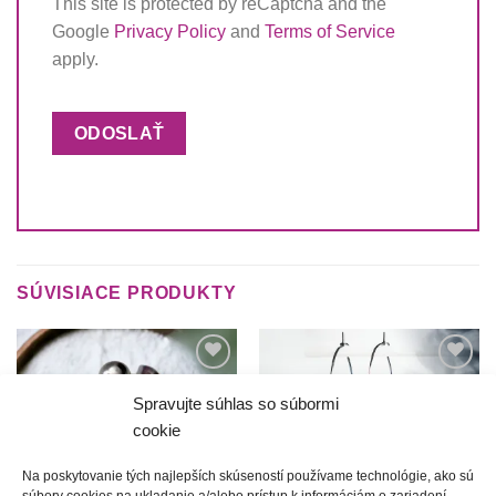
This site is protected by reCaptcha and the
Google
Privacy Policy
and
Terms of Service
apply.
SÚVISIACE PRODUKTY
Túto
Túto
krasotinku
krasotinku
Spravujte súhlas so súbormi
si prosím
si prosím
cookie
Na poskytovanie tých najlepších skúseností používame technológie, ako sú
súbory cookies na ukladanie a/alebo prístup k informáciám o zariadení.