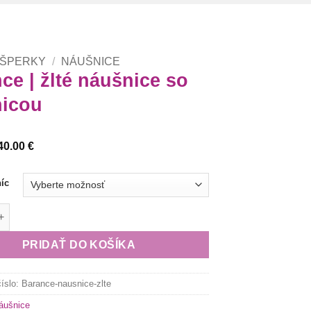
 ŠPERKY
/
NÁUŠNICE
ce | žlté náušnice so
nicou
Price
40.00
€
range:
38.00 €
through
íc
40.00 €
arance | žlté náušnice so záušnicou
PRIDAŤ DO KOŠÍKA
číslo:
Barance-nausnice-zlte
áušnice