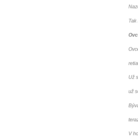
Nazd
Tak 
Ovc
Ovce
reti
Už s
už s
Býv
tera
V ho