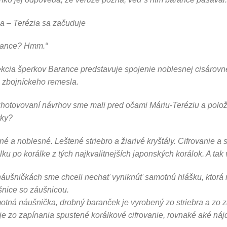
a – Terézia sa začuduje
rance? Hmm.“
kcia šperkov Barance predstavuje spojenie noblesnej cisárovne
 zbojníckeho remesla.
zhotovovaní návrhov sme mali pred očami Máriu-Teréziu a položi
rky?
é a noblesné. Leštené striebro a žiarivé kryštály. Cifrovanie a s
lku po korálke z tých najkvalitnejších japonských korálok. A tak
náušničkách sme chceli nechať vyniknúť samotnú hlášku, ktorá n
nice so záušnicou.
tná náušnička, drobný baranček je vyrobený zo striebra a zo 
je zo zapínania spustené korálkové cifrovanie, rovnaké aké ná