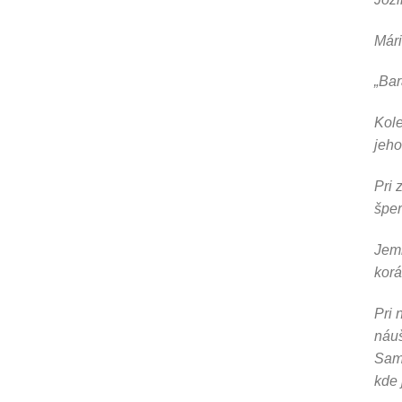
Mári
„Ba
Kole
jeho
Pri 
špe
Jemn
korá
Pri 
náuš
Samo
kde 