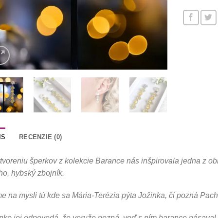
IS
RECENZIE (0)
tvoreniu šperkov z kolekcie Barance nás inšpirovala jedna z o
o, hybský zbojník.
 na mysli tú kde sa Mária-Terézia pýta Jožinka, či pozná Pacha
nko jej odpovedá, že veruže pozná, veď s ním barance pásaval.