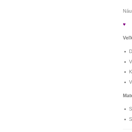
Náuš
♥
Veľ
D
V
K
V
Mate
S
S