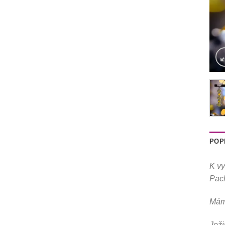
POP
K vy
Pach
Máme
Joži