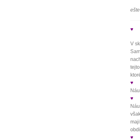
ešte
♥
V sk
Samo
nach
tejt
ktor
♥
Náuš
♥
Náuš
však
maji
obdi
♥