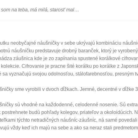
 som na teba, má milá, starosť mal…
utku neobyčajné náušničky v sebe ukrývajú kombináciu náušni
tnú náušničku predstavuje drobný baranček, ktorý je vyrobený 
ádza záušnica kde je zo zapínania spustené korálkové cifrovan
o kolekcie. Cifrovanie je pracne šité korálku po korálke z Japons
é sa vyznačujú svojou odolnosťou, stálofarebnosťou, presným 
ničky sme vyrobili v dvoch dĺžkach. Jemné, decentné v dĺžke 
ničky sú vhodné na každodenné, celodenné nosenie. Sú extra ľ
 postrehnete budú pohľady kolegov, priateľov a okoloidúcich. N
teľkami týchto netradičných náušníc-záušníc, ná samé povedali
vujú vždy keď ich majú na sebe a ako sa neraz stali predmetom