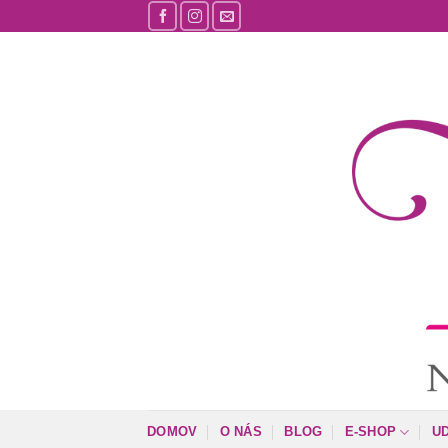
Skip
to
content
DOMOV
O NÁS
BLOG
E-SHOP
U