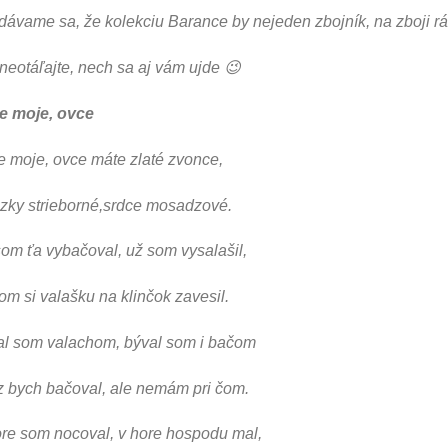
ávame sa, že kolekciu Barance by nejeden zbojník, na zboji rá
neotáľajte, nech sa aj vám ujde 😉
e moje, ovce
 moje, ovce máte zlaté zvonce,
azky strieborné,srdce mosadzové.
om ťa vybačoval, už som vysalašil,
om si valašku na klinčok zavesil.
al som valachom, býval som i bačom
z bych bačoval, ale nemám pri čom.
re som nocoval, v hore hospodu mal,