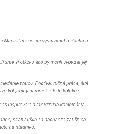
j Márie-Terézie, jej vysnívaného Pacha a
li sme si otázku ako by mohli vypadať jej
triedanie tvarov. Poctivá, ručná práca, šité
 vznikol jemný náramok z tejto kolekcie.
ás inšpirovala a tak vznikla kombinácia
zadnej strany uška sa nachádza záušnica
jdete na náramku.