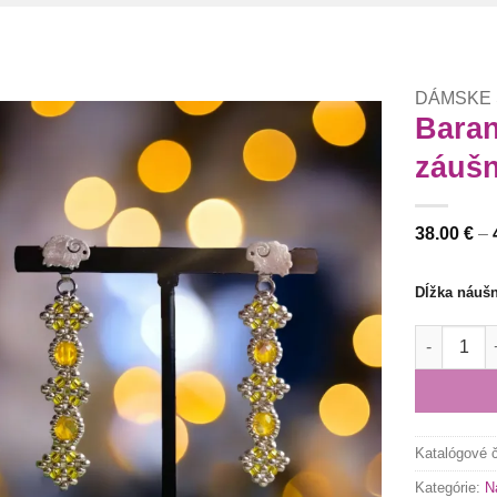
DÁMSKE
Baran
záuš
Túto
krasotinku
si prosím
38.00
€
–
Dĺžka náušn
množstvo B
Katalógové 
Kategórie:
N