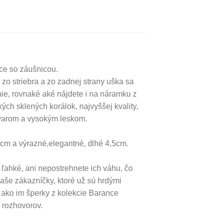
ce so záušnicou.
zo striebra a zo zadnej strany uška sa
ie, rovnaké aké nájdete i na náramku z
kých sklených korálok, najvyššej kvality,
tvarom a vysokým leskom.
3cm a výrazné,elegantné, dlhé 4,5cm.
ahké, ani nepostrehnete ich váhu, čo
aše zákazníčky, ktoré už sú hrdými
 ako im šperky z kolekcie Barance
 rozhovorov.