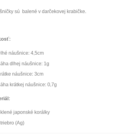
ničky sú balené v darčekovej krabičke.
kosť:
lhé náušnice: 4,5cm
áha dlhej náušnice: 1g
rátke náušnice: 3cm
áha krátkej náušnice: 0,7g
riál:
klené japonské korálky
triebro (Ag)