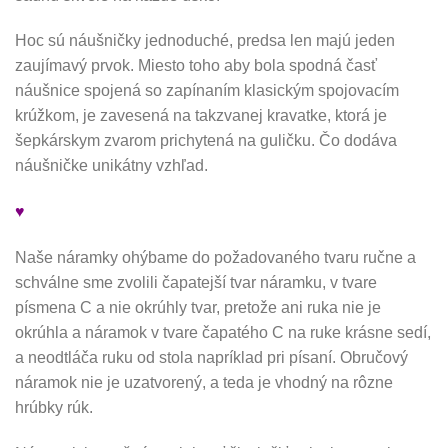
Hoc sú náušničky jednoduché, predsa len majú jeden
zaujímavý prvok. Miesto toho aby bola spodná časť
náušnice spojená so zapínaním klasickým spojovacím
krúžkom, je zavesená na takzvanej kravatke, ktorá je
šepkárskym zvarom prichytená na guličku. Čo dodáva
náušničke unikátny vzhľad.
♥
Naše náramky ohýbame do požadovaného tvaru ručne a
schválne sme zvolili čapatejší tvar náramku, v tvare
písmena C a nie okrúhly tvar, pretože ani ruka nie je
okrúhla a náramok v tvare čapatého C na ruke krásne sedí,
a neodtláča ruku od stola napríklad pri písaní. Obručový
náramok nie je uzatvorený, a teda je vhodný na rôzne
hrúbky rúk.