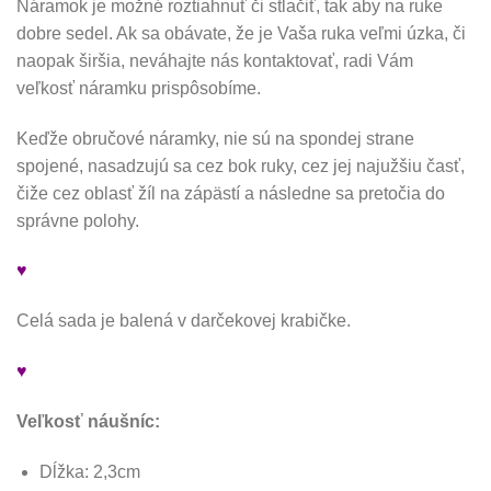
Náramok je možné roztiahnuť či stlačiť, tak aby na ruke
dobre sedel. Ak sa obávate, že je Vaša ruka veľmi úzka, či
naopak širšia, neváhajte nás kontaktovať, radi Vám
veľkosť náramku prispôsobíme.
Keďže obručové náramky, nie sú na spondej strane
spojené, nasadzujú sa cez bok ruky, cez jej najužšiu časť,
čiže cez oblasť žíl na zápästí a následne sa pretočia do
správne polohy.
♥
Celá sada je balená v darčekovej krabičke.
♥
Veľkosť náušníc:
Dĺžka: 2,3cm