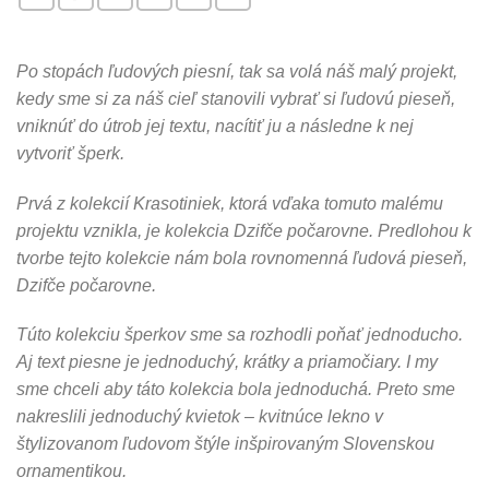
Po stopách ľudových piesní, tak sa volá náš malý projekt,
kedy sme si za náš cieľ stanovili vybrať si ľudovú pieseň,
vniknúť do útrob jej textu, nacítiť ju a následne k nej
vytvoriť šperk.
Prvá z kolekcií Krasotiniek, ktorá vďaka tomuto malému
projektu vznikla, je kolekcia Dzifče počarovne. Predlohou k
tvorbe tejto kolekcie nám bola rovnomenná ľudová pieseň,
Dzifče počarovne.
Túto kolekciu šperkov sme sa rozhodli poňať jednoducho.
Aj text piesne je jednoduchý, krátky a priamočiary. I my
sme chceli aby táto kolekcia bola jednoduchá. Preto sme
nakreslili jednoduchý kvietok – kvitnúce lekno v
štylizovanom ľudovom štýle inšpirovaným Slovenskou
ornamentikou.