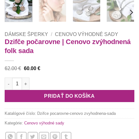
DÁMSKE ŠPERKY
/
CENOVO VÝHODNÉ SADY
Dzifče počarovne | Cenovo zvýhodnená
folk sada
Pôvodná
Aktuálna
62.00
€
60.00
€
cena
cena
bola:
je:
množstvo Dzifče počarovne | Cenovo zvýhodnená folk sada
62.00 €.
60.00 €.
PRIDAŤ DO KOŠÍKA
Katalógové číslo:
Dzifce pocarovne-cenovo zvyhodnena-sada
Kategórie:
Cenovo výhodné sady