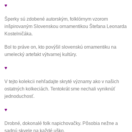
♥
Šperky sú zdobené autorským, folklórnym vzorom
inšpirovaným Slovenskou ornamentikou Štefana Leonarda
Kostelničáka.
Bol to práve on, kto povýšil slovenskú ornamentiku na
umelecký artefakt výtvarnej kultúry.
♥
V tejto kolekcii nehľadajte skryté významy ako v našich
ostatných kolkeciách. Tentokrát sme nechali vyniknúť
jednoduchosť.
♥
Drobné, dokonalé folk napichovačky. Pôsobia nežne a
sadnú skvele na každé uško.