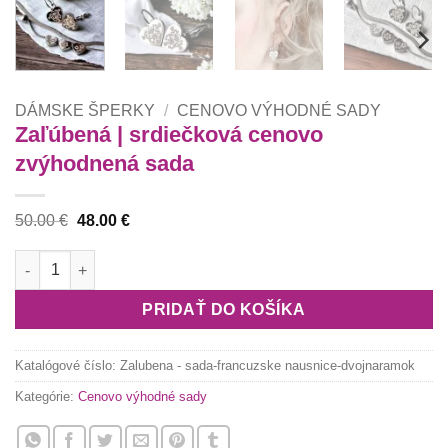
DÁMSKE ŠPERKY
/
CENOVO VÝHODNÉ SADY
Zaľúbená | srdiečková cenovo
zvýhodnená sada
Pôvodná
Aktuálna
50.00
€
48.00
€
cena
cena
bola:
je:
množstvo Zaľúbená | srdiečková cenovo zvýhodnená sada
50.00 €.
48.00 €.
PRIDAŤ DO KOŠÍKA
Katalógové číslo:
Zalubena - sada-francuzske nausnice-dvojnaramok
Kategórie:
Cenovo výhodné sady