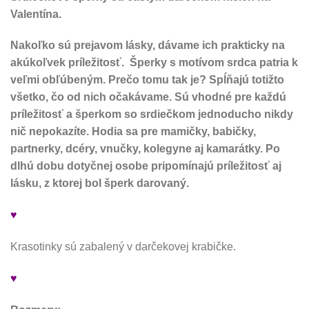
Valentína.
Nakoľko sú prejavom lásky, dávame ich prakticky na
akúkoľvek príležitosť. Šperky s motívom srdca patria k
veľmi obľúbeným. Prečo tomu tak je? Spĺňajú totižto
všetko, čo od nich očakávame. Sú vhodné pre každú
príležitosť a šperkom so srdiečkom jednoducho nikdy
nič nepokazíte. Hodia sa pre mamičky, babičky,
partnerky, dcéry, vnučky, kolegyne aj kamarátky. Po
dlhú dobu dotyčnej osobe pripomínajú príležitosť aj
lásku, z ktorej bol šperk darovaný.
♥
Krasotinky sú zabalený v darčekovej krabičke.
♥