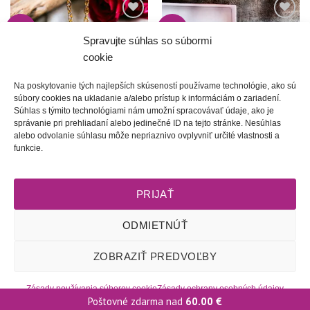
-5%
-3%
Túto
Túto
krasotinku
krasotinku
Spravujte súhlas so súbormi
si prosím
si prosím
cookie
Na poskytovanie tých najlepších skúseností používame technológie, ako sú
súbory cookies na ukladanie a/alebo prístup k informáciám o zariadení.
Súhlas s týmito technológiami nám umožní spracovávať údaje, ako je
správanie pri prehliadaní alebo jedinečné ID na tejto stránke. Nesúhlas
alebo odvolanie súhlasu môže nepriaznivo ovplyvniť určité vlastnosti a
Zamilovaná | srdiečková
Veselica | cenovo zvýhodnená
funkcie.
cenovo zvýhodnená sada 2
sada
Pôvodná
Aktuálna
Pôvodná
Aktuálna
40.00
€
38.00
€
65.00
€
63.00
€
cena
cena
cena
cena
bola:
je:
bola:
je:
PRIJAŤ
40.00 €.
38.00 €.
65.00 €.
63.00 €.
ODMIETNÚŤ
Obchodné podmienky
l
Dodacie podmienky
l
Odstúpenie od
ZOBRAZIŤ PREDVOĽBY
zmluvy
l
Reklamačný poriadok
l
Starostlivosť o šperky
l
Zásady
ochrany osobných údajov
l
Zásady používania súborov cookie
(EÚ)
l
2009 - 2026 © Tete-Art, Všetky práva vyhradené
Zásady používania súborov cookie
Zásady ochrany osobných údajov
Poštovné zdarma nad
60.00
€