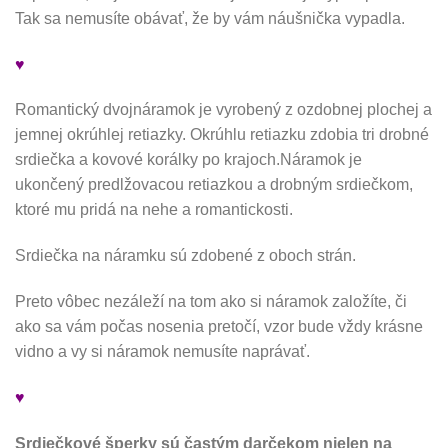
Tak sa nemusíte obávať, že by vám náušnička vypadla.
♥
Romantický dvojnáramok je vyrobený z ozdobnej plochej a
jemnej okrúhlej retiazky. Okrúhlu retiazku zdobia tri drobné
srdiečka a kovové korálky po krajoch.Náramok je
ukončený predlžovacou retiazkou a drobným srdiečkom,
ktoré mu pridá na nehe a romantickosti.
Srdiečka na náramku sú zdobené z oboch strán.
Preto vôbec nezáleží na tom ako si náramok založíte, či
ako sa vám počas nosenia pretočí, vzor bude vždy krásne
vidno a vy si náramok nemusíte naprávať.
♥
Srdiečkové šperky sú častým darčekom nielen na