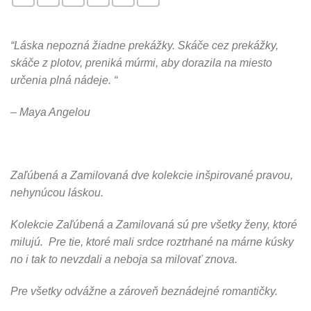
“Láska nepozná žiadne prekážky. Skáče cez prekážky,
skáče z plotov, preniká múrmi, aby dorazila na miesto
určenia plná nádeje. “
– Maya Angelou
Zaľúbená a Zamilovaná dve kolekcie inšpirované pravou,
nehynúcou láskou.
Kolekcie Zaľúbená a Zamilovaná sú pre všetky ženy, ktoré
milujú. Pre tie, ktoré mali srdce roztrhané na márne kúsky
no i tak to nevzdali a neboja sa milovať znova.
Pre všetky odvážne a zároveň beznádejné romantičky.