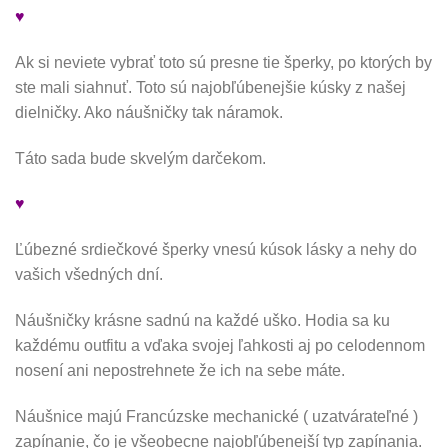
♥
Ak si neviete vybrať toto sú presne tie šperky, po ktorých by
ste mali siahnuť. Toto sú najobľúbenejšie kúsky z našej
dielničky. Ako náušničky tak náramok.
Táto sada bude skvelým darčekom.
♥
Ľúbezné srdiečkové šperky vnesú kúsok lásky a nehy do
vašich všedných dní.
Náušničky krásne sadnú na každé uško. Hodia sa ku
každému outfitu a vďaka svojej ľahkosti aj po celodennom
nosení ani nepostrehnete že ich na sebe máte.
Náušnice majú Francúzske mechanické ( uzatvárateľné )
zapínanie, čo je všeobecne najobľúbenejší typ zapínania.