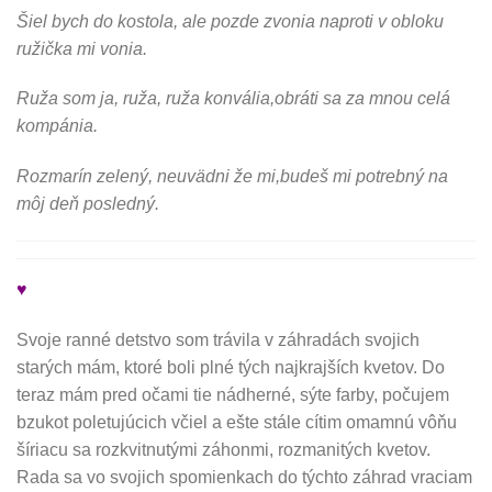
Šiel bych do kostola, ale pozde zvonia naproti v obloku
ružička mi vonia.
Ruža som ja, ruža, ruža konvália,obráti sa za mnou celá
kompánia.
Rozmarín zelený, neuvädni že mi,budeš mi potrebný na
môj deň posledný.
♥
Svoje ranné detstvo som trávila v záhradách svojich
starých mám, ktoré boli plné tých najkrajších kvetov. Do
teraz mám pred očami tie nádherné, sýte farby, počujem
bzukot poletujúcich včiel a ešte stále cítim omamnú vôňu
šíriacu sa rozkvitnutými záhonmi, rozmanitých kvetov.
Rada sa vo svojich spomienkach do týchto záhrad vraciam