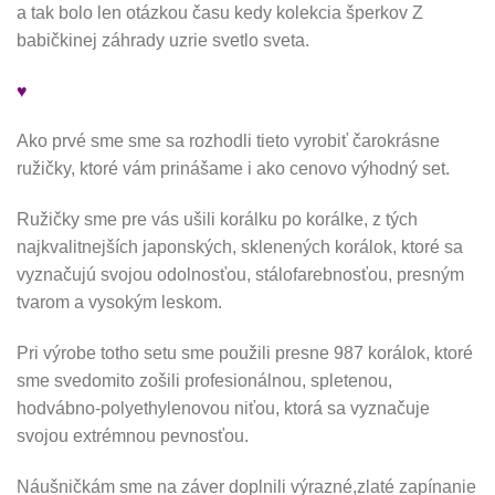
a tak bolo len otázkou času kedy kolekcia šperkov Z
babičkinej záhrady uzrie svetlo sveta.
♥
Ako prvé sme sme sa rozhodli tieto vyrobiť čarokrásne
ružičky, ktoré vám prinášame i ako cenovo výhodný set.
Ružičky sme pre vás ušili korálku po korálke, z tých
najkvalitnejších japonských, sklenených korálok, ktoré sa
vyznačujú svojou odolnosťou, stálofarebnosťou, presným
tvarom a vysokým leskom.
Pri výrobe totho setu sme použili presne 987 korálok, ktoré
sme svedomito zošili profesionálnou, spletenou,
hodvábno-
polyethylenovou
niťou, ktorá sa vyznačuje
svojou extrémnou pevnosťou.
Náušničkám sme na záver doplnili výrazné,zlaté zapínanie