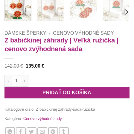
DÁMSKE ŠPERKY
/
CENOVO VÝHODNÉ SADY
Z babičkinej záhrady | Veľká ružička |
cenovo zvýhodnená sada
Pôvodná
Aktuálna
142.00
€
135.00
€
cena
cena
bola:
je:
množstvo Z babičkinej záhrady | Veľká ružička | cenovo zvýho
142.00 €.
135.00 €.
PRIDAŤ DO KOŠÍKA
Katalógové číslo:
Z babickinej zahrady-sada-ruzicka
Kategórie:
Cenovo výhodné sady