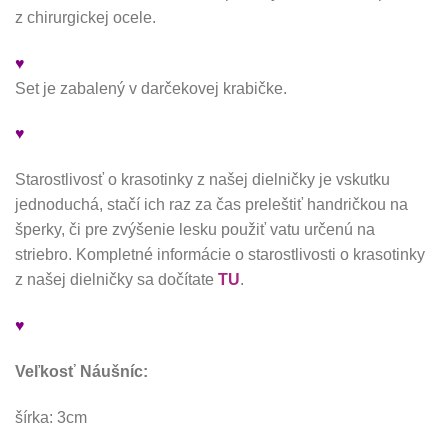
z chirurgickej ocele.
♥
Set je zabalený v darčekovej krabičke.
♥
Starostlivosť o krasotinky z našej dielničky je vskutku
jednoduchá, stačí ich raz za čas preleštiť handričkou na
šperky, či pre zvýšenie lesku použiť vatu určenú na
striebro. Kompletné informácie o starostlivosti o krasotinky
z našej dielničky sa dočítate
TU
.
♥
Veľkosť Náušníc:
šírka: 3cm