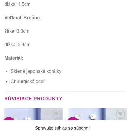
dĺžka: 4,5cm
Veľkosť Brošne:
šírka: 3,8cm
dĺžka: 3,4cm
Materiál:
Sklené japonské korálky
Chirurgická oceľ
SÚVISIACE PRODUKTY
-5%
-5%
Túto
Túto
krasotinku
krasotinku
Spravujte súhlas so súbormi