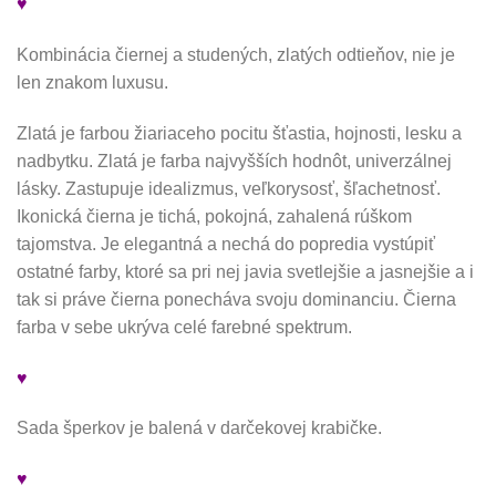
♥
Kombinácia čiernej a studených, zlatých odtieňov, nie je
len znakom luxusu.
Zlatá je farbou žiariaceho pocitu šťastia, hojnosti, lesku a
nadbytku. Zlatá je farba najvyšších hodnôt, univerzálnej
lásky. Zastupuje idealizmus, veľkorysosť, šľachetnosť.
Ikonická čierna je tichá, pokojná, zahalená rúškom
tajomstva. Je elegantná a nechá do popredia vystúpiť
ostatné farby, ktoré sa pri nej javia svetlejšie a jasnejšie a i
tak si práve čierna ponecháva svoju dominanciu. Čierna
farba v sebe ukrýva celé farebné spektrum.
♥
Sada šperkov je balená v darčekovej krabičke.
♥