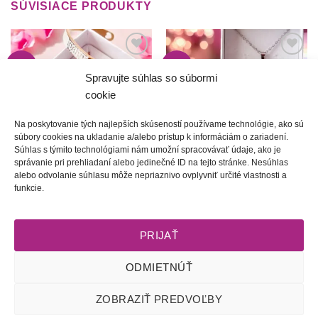
SÚVISIACE PRODUKTY
-3%
-4%
Túto
Túto
krasotinku
krasotinku
Spravujte súhlas so súbormi
si prosím
si prosím
cookie
Na poskytovanie tých najlepších skúseností používame technológie, ako sú
súbory cookies na ukladanie a/alebo prístup k informáciám o zariadení.
Súhlas s týmito technológiami nám umožní spracovávať údaje, ako je
správanie pri prehliadaní alebo jedinečné ID na tejto stránke. Nesúhlas
alebo odvolanie súhlasu môže nepriaznivo ovplyvniť určité vlastnosti a
Ľúbi sa mi, ľúbi | Folklórna
Holubienka | Romantická
funkcie.
srdiečková sada
cenovo zvýhodnená sada
Pôvodná
Aktuálna
Pôvodná
Aktuálna
62.00
€
60.00
€
83.00
€
80.00
€
cena
cena
cena
cena
bola:
je:
bola:
je:
PRIJAŤ
62.00 €.
60.00 €.
83.00 €.
80.00 €.
ODMIETNÚŤ
Obchodné podmienky
l
Dodacie podmienky
l
Odstúpenie od
ZOBRAZIŤ PREDVOĽBY
zmluvy
l
Reklamačný poriadok
l
Starostlivosť o šperky
l
Zásady
ochrany osobných údajov
l
Zásady používania súborov cookie