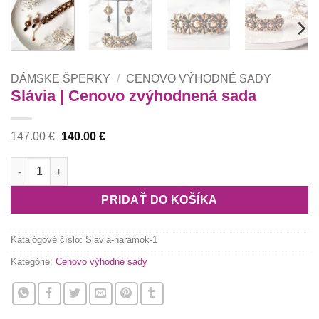
DÁMSKE ŠPERKY
/
CENOVO VÝHODNÉ SADY
Slávia | Cenovo zvýhodnená sada
Pôvodná
Aktuálna
147.00
€
140.00
€
cena
cena
bola:
je:
množstvo Slávia | Cenovo zvýhodnená sada
147.00 €.
140.00 €.
PRIDAŤ DO KOŠÍKA
Katalógové číslo:
Slavia-naramok-1
Kategórie:
Cenovo výhodné sady