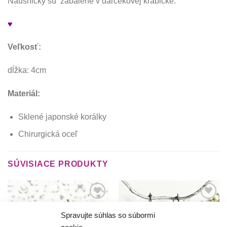
Náušničky sú zabalené v darčekovej krabičke.
♥
Veľkosť:
dĺžka: 4cm
Materiál:
Sklené japonské korálky
Chirurgická oceľ
SÚVISIACE PRODUKTY
Túto
Túto
krasotinku
krasotinku
Spravujte súhlas so súbormi
si prosím
si prosím