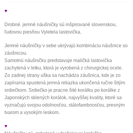
♥
Drobné. jemné náušničky sú inšpirované slovenskou,
ľudovou piesňou Vyletela lastovička.
Jemné náušničky v sebe ukrývajú kombináciu náušnice so
záušnicou.
Samotnú náušničku predstavuje maličká lastovička
zachytená v letku, ktorá je vyrobená z chirurgickej ocele.
Zo zadnej strany uška sa nachádza záušnica, kde je zo
zapínania spustená jemná retiazka ukončená ručne šitým
srdiečkom. Srdiečko je pracne šité korálku po korálke z
Japonských sklených korálok, najvyššej kvality, ktoré sa
vyznačujú svojou odolnosťou, stálofarebnosťou, presným
tvarom a vysokým leskom.
♥