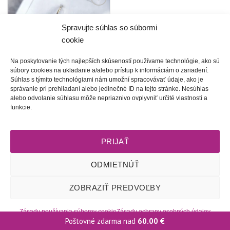
Túto
krasotinku
Spravujte súhlas so súbormi
si prosím
cookie
Na poskytovanie tých najlepších skúseností používame technológie, ako sú
súbory cookies na ukladanie a/alebo prístup k informáciám o zariadení.
Súhlas s týmito technológiami nám umožní spracovávať údaje, ako je
správanie pri prehliadaní alebo jedinečné ID na tejto stránke. Nesúhlas
alebo odvolanie súhlasu môže nepriaznivo ovplyvniť určité vlastnosti a
Malé radosti | šité
funkcie.
náušnice (49 farieb)
20.00
€
PRIJAŤ
ODMIETNÚŤ
Obchodné podmienky
l
Dodacie podmienky
l
Odstúpenie od
zmluvy
l
Reklamačný poriadok
l
Starostlivosť o šperky
l
Zásady
ZOBRAZIŤ PREDVOĽBY
ochrany osobných údajov
l
Zásady používania súborov cookie
(EÚ)
l
2009 - 2026 © Tete-Art, Všetky práva vyhradené
Zásady používania súborov cookie
Zásady ochrany osobných údajov
Poštovné zdarma nad
60.00
€