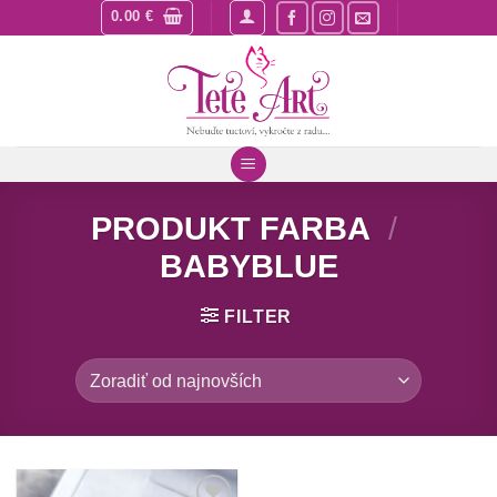
Skip
0.00
€
to
content
PRODUKT FARBA
/
BABYBLUE
FILTER