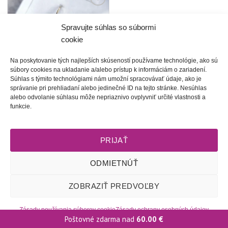
Túto
krasotinku
Spravujte súhlas so súbormi
si prosím
cookie
Na poskytovanie tých najlepších skúseností používame technológie, ako sú
súbory cookies na ukladanie a/alebo prístup k informáciám o zariadení.
Súhlas s týmito technológiami nám umožní spracovávať údaje, ako je
správanie pri prehliadaní alebo jedinečné ID na tejto stránke. Nesúhlas
alebo odvolanie súhlasu môže nepriaznivo ovplyvniť určité vlastnosti a
Malé radosti | šité
funkcie.
náušnice (49 farieb)
20.00
€
PRIJAŤ
ODMIETNÚŤ
Obchodné podmienky
l
Dodacie podmienky
l
Odstúpenie od
zmluvy
l
Reklamačný poriadok
l
Starostlivosť o šperky
l
Zásady
ZOBRAZIŤ PREDVOĽBY
ochrany osobných údajov
l
Zásady používania súborov cookie
(EÚ)
l
2009 - 2026 © Tete-Art, Všetky práva vyhradené
Zásady používania súborov cookie
Zásady ochrany osobných údajov
Poštovné zdarma nad
60.00
€