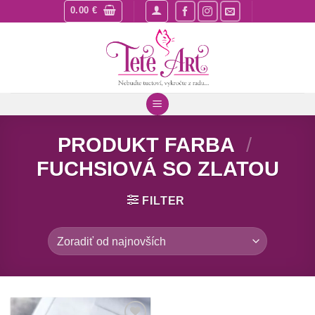
Skip
0.00
€
to
content
PRODUKT FARBA
/
FUCHSIOVÁ SO ZLATOU
FILTER