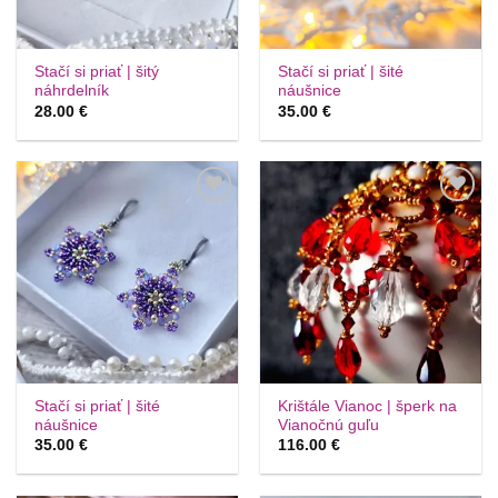
Stačí si priať | šitý
Stačí si priať | šité
náhrdelník
náušnice
28.00
€
35.00
€
Túto
Túto
krasotinku
krasotinku
si prosím
si prosím
Stačí si priať | šité
Krištále Vianoc | šperk na
náušnice
Vianočnú guľu
35.00
€
116.00
€