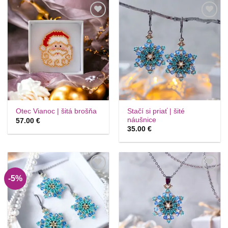
Túto
Túto
krasotinku
krasotinku
si prosím
si prosím
Stačí si priať | šité
Otec Vianoc | šitá brošňa
náušnice
57.00
€
35.00
€
-5%
Túto
Túto
krasotinku
krasotinku
si prosím
si prosím