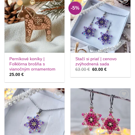
-5%
Túto
Túto
krasotinku
krasotinku
si prosím
si prosím
Perníkové koníky |
Stačí si priať | cenovo
Folklórna brošňa s
zvýhodnená sada
vianočným ornamentom
Pôvodná
Aktuálna
63.00
€
60.00
€
cena
cena
25.00
€
bola:
je:
63.00 €.
60.00 €.
Túto
Túto
krasotinku
krasotinku
si prosím
si prosím