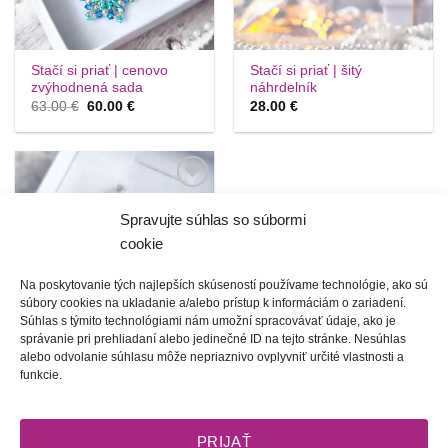
Stačí si priať | cenovo
Stačí si priať | šitý
zvýhodnená sada
náhrdelník
Pôvodná
Aktuálna
63.00
€
60.00
€
28.00
€
cena
cena
bola:
je:
63.00 €.
60.00 €.
Túto
krasotinku
Spravujte súhlas so súbormi
si prosím
cookie
Na poskytovanie tých najlepších skúseností používame technológie, ako sú
súbory cookies na ukladanie a/alebo prístup k informáciám o zariadení.
Súhlas s týmito technológiami nám umožní spracovávať údaje, ako je
správanie pri prehliadaní alebo jedinečné ID na tejto stránke. Nesúhlas
alebo odvolanie súhlasu môže nepriaznivo ovplyvniť určité vlastnosti a
Malé radosti | šité
funkcie.
náušnice (49 farieb)
20.00
€
PRIJAŤ