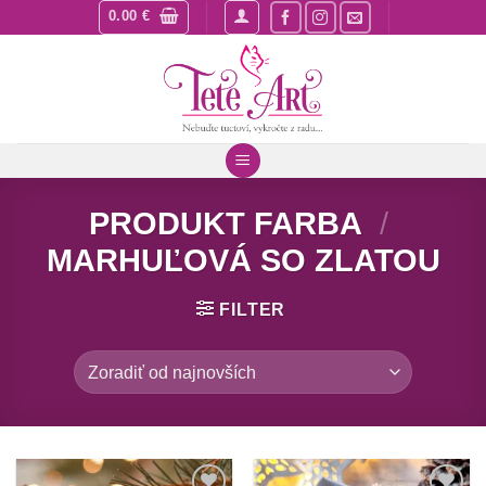
Skip
0.00
€
to
content
PRODUKT FARBA
/
MARHUĽOVÁ SO ZLATOU
FILTER