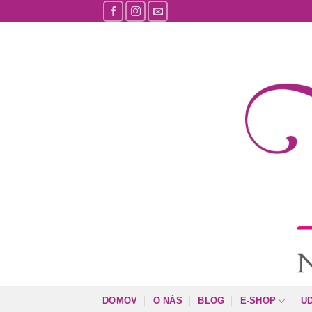
Skip
to
content
DOMOV
O NÁS
BLOG
E-SHOP
U