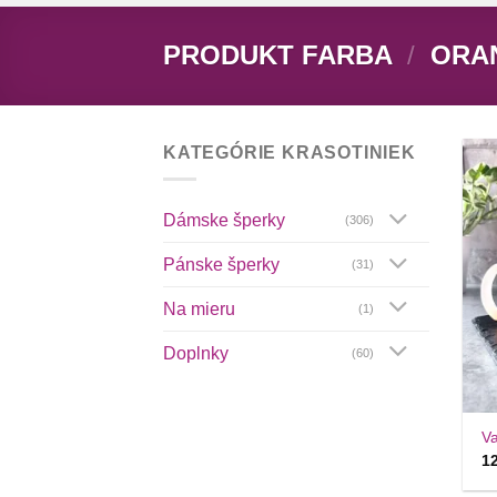
PRODUKT FARBA
/
ORA
KATEGÓRIE KRASOTINIEK
Dámske šperky
(306)
Pánske šperky
(31)
Na mieru
(1)
Doplnky
(60)
+
Va
1