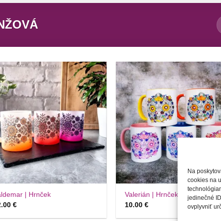
NŽOVÁ
Túto
Tút
krasotinku
krasot
si prosím
si pro
Na poskytov
+
cookies na u
technológiam
ldemar | Hrnček
Valerián | Hrnček
jedinečné ID
2.00
€
10.00
€
ovplyvniť urč