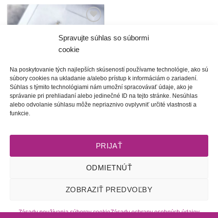
Túto
krasotinku
Spravujte súhlas so súbormi
si prosím
cookie
Na poskytovanie tých najlepších skúseností používame technológie, ako sú
súbory cookies na ukladanie a/alebo prístup k informáciám o zariadení.
Súhlas s týmito technológiami nám umožní spracovávať údaje, ako je
správanie pri prehliadaní alebo jedinečné ID na tejto stránke. Nesúhlas
alebo odvolanie súhlasu môže nepriaznivo ovplyvniť určité vlastnosti a
Malé radosti | šité
funkcie.
náušnice (49 farieb)
20.00
€
PRIJAŤ
ODMIETNÚŤ
Obchodné podmienky
l
Dodacie podmienky
l
Odstúpenie od
ZOBRAZIŤ PREDVOĽBY
zmluvy
l
Reklamačný poriadok
l
Starostlivosť o šperky
l
Zásady
ochrany osobných údajov
l
Zásady používania súborov cookie
(EÚ)
l
2009 - 2026 © Tete-Art, Všetky práva vyhradené
Zásady používania súborov cookie
Zásady ochrany osobných údajov