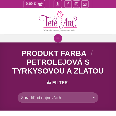
Skip
0.00
€
to
content
PRODUKT FARBA
/
PETROLEJOVÁ S
TYRKYSOVOU A ZLATOU
FILTER