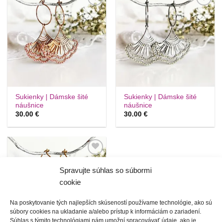
Túto
Túto
krasotinku
krasotinku
si prosím
si prosím
Sukienky | Dámske šité
Sukienky | Dámske šité
náušnice
náušnice
30.00
€
30.00
€
Túto
krasotinku
Spravujte súhlas so súbormi
si prosím
cookie
Na poskytovanie tých najlepších skúseností používame technológie, ako sú
súbory cookies na ukladanie a/alebo prístup k informáciám o zariadení.
Súhlas s týmito technológiami nám umožní spracovávať údaje, ako je