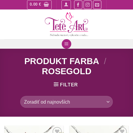
Skip
0.00
€
to
content
PRODUKT FARBA
/
ROSEGOLD
FILTER