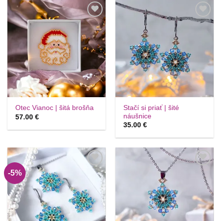
Túto
Túto
krasotinku
krasotinku
si prosím
si prosím
Stačí si priať | šité
Otec Vianoc | šitá brošňa
náušnice
57.00
€
35.00
€
-5%
Túto
Túto
krasotinku
krasotinku
si prosím
si prosím