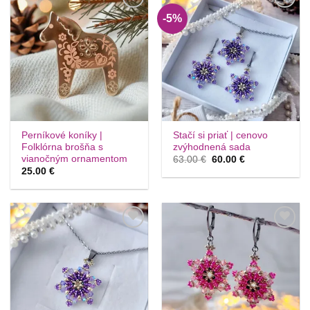
-5%
Túto
Túto
krasotinku
krasotinku
si prosím
si prosím
Perníkové koníky |
Stačí si priať | cenovo
Folklórna brošňa s
zvýhodnená sada
vianočným ornamentom
Pôvodná
Aktuálna
63.00
€
60.00
€
cena
cena
25.00
€
bola:
je:
63.00 €.
60.00 €.
Túto
Túto
krasotinku
krasotinku
si prosím
si prosím