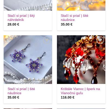
Stačí si priať | šitý
Stačí si priať | šité
náhrdelník
náušnice
28.00
€
35.00
€
Túto
Túto
krasotinku
krasotinku
si prosím
si prosím
Stačí si priať | šité
Krištále Vianoc | šperk na
náušnice
Vianočnú guľu
35.00
€
116.00
€