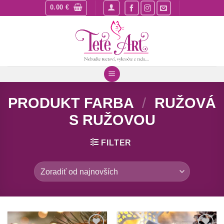
Skip
0.00
€
to
content
PRODUKT FARBA
/
RUŽOVÁ
S RUŽOVOU
FILTER