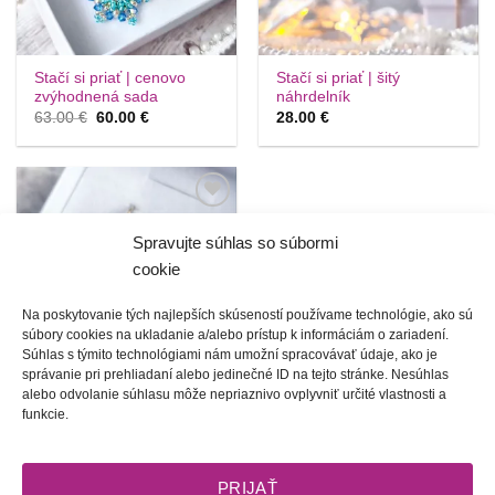
Stačí si priať | cenovo
Stačí si priať | šitý
zvýhodnená sada
náhrdelník
Pôvodná
Aktuálna
63.00
€
60.00
€
28.00
€
cena
cena
bola:
je:
63.00 €.
60.00 €.
Túto
krasotinku
Spravujte súhlas so súbormi
si prosím
cookie
Na poskytovanie tých najlepších skúseností používame technológie, ako sú
súbory cookies na ukladanie a/alebo prístup k informáciám o zariadení.
Súhlas s týmito technológiami nám umožní spracovávať údaje, ako je
správanie pri prehliadaní alebo jedinečné ID na tejto stránke. Nesúhlas
alebo odvolanie súhlasu môže nepriaznivo ovplyvniť určité vlastnosti a
Malé radosti | šité
funkcie.
náušnice (49 farieb)
20.00
€
PRIJAŤ