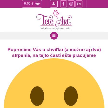
Skip
0.00
€
to
content
Poprosíme Vás o chvíľku (a možno aj dve)
strpenia, na tejto časti ešte pracujeme