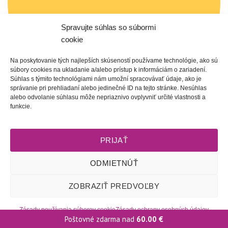
Spravujte súhlas so súbormi
cookie
Na poskytovanie tých najlepších skúseností používame technológie, ako sú
súbory cookies na ukladanie a/alebo prístup k informáciám o zariadení.
Súhlas s týmito technológiami nám umožní spracovávať údaje, ako je
správanie pri prehliadaní alebo jedinečné ID na tejto stránke. Nesúhlas
alebo odvolanie súhlasu môže nepriaznivo ovplyvniť určité vlastnosti a
funkcie.
PRIJAŤ
Obchodné podmienky
l
Dodacie podmienky
l
Odstúpenie od
ODMIETNÚŤ
zmluvy
l
Reklamačný poriadok
l
Starostlivosť o šperky
l
Zásady
ochrany osobných údajov
l
Zásady používania súborov cookie
ZOBRAZIŤ PREDVOĽBY
(EÚ)
l
2009 - 2026 © Tete-Art, Všetky práva vyhradené
Zásady používania súborov cookie
Zásady ochrany osobných údajov
Poštovné zdarma nad
60.00
€