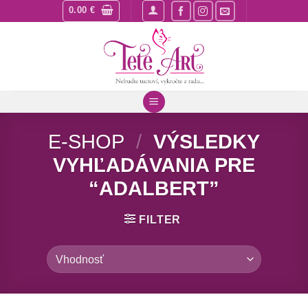
Skip
0.00
€
to
content
E-SHOP
/
VÝSLEDKY
VYHĽADÁVANIA PRE
“ADALBERT”
FILTER