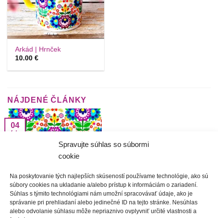
Arkád | Hrnček
10.00
€
NÁJDENÉ ČLÁNKY
04
feb
Spravujte súhlas so súbormi
cookie
Vzor poľský / vzor
Na poskytovanie tých najlepších skúseností používame technológie, ako sú
slovenský
súbory cookies na ukladanie a/alebo prístup k informáciám o zariadení.
Súhlas s týmito technológiami nám umožní spracovávať údaje, ako je
Priatelia, radi by sme vám
správanie pri prehliadaní alebo jedinečné ID na tejto stránke. Nesúhlas
predstavili našu novinku,
alebo odvolanie súhlasu môže nepriaznivo ovplyvniť určité vlastnosti a
vzor Arkád. Adalbert i