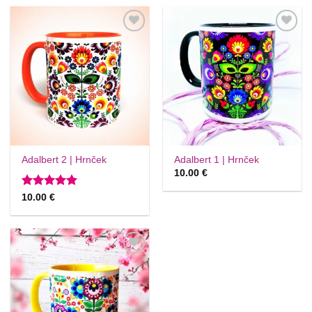
Túto
Túto
krasotinku
krasotinku
si prosím
si prosím
Adalbert 2 | Hrnček
Adalbert 1 | Hrnček
10.00
€
Hodnotenie
10.00
€
5
z 5
Túto
krasotinku
si prosím