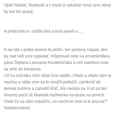
Opäť hľadať, študovať a v mysli si vytvárať nový vzor, ktorý
by bol ten pravý.
A prišlo leto a i odišlo leto a bola jeseň a….
A asi tak v polke jesene to prišlo, ten správny nápad, ako
by mal náš vzor vypadať. Inšpirovali sme sa ornamentikou
pána Štefana Leonarda Kostelničáka a celí natešení sme
sa vrhli do kreslenia.
Už na začiatku nám však čosi vadilo. Vŕtalo a vŕtalo nám to
mysľou a stále sme sa to snažili potlačiť, zamknúť do
temnej truhlice a zahodiť kľúč. Ale nedalo sa. Furt sa ten
hnusný pocit, tá škaredá myšlienka vynárala na povrch.
Viete čo sa nám nepáčilo, no nechceli sme si to priznať?
Nedokonalosť.