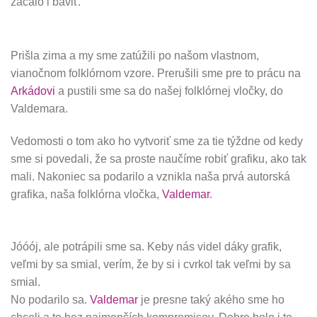
začalo i baviť.
Prišla zima a my sme zatúžili po našom vlastnom,
vianočnom folklórnom vzore. Prerušili sme pre to prácu na
Arkádovi
a pustili sme sa do našej folklórnej vločky, do
Valdemara.
Vedomosti o tom ako ho vytvoriť sme za tie týždne od kedy
sme si povedali, že sa proste naučíme robiť grafiku, ako tak
mali. Nakoniec sa podarilo a vznikla naša prvá autorská
grafika, naša folklórna vločka,
Valdemar
.
Jóóój, ale potrápili sme sa. Keby nás videl dáky grafik,
veľmi by sa smial, verím, že by si i cvrkol tak veľmi by sa
smial.
No podarilo sa.
Valdemar
je presne taký akého sme ho