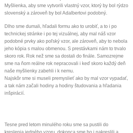
Myšlienka, aby sme vytvorili vlastný vzor, ktorý by bol rýdzo
slovenský a zároveň by bol Adalbertovi podobný.
Dlho sme dumali, hľadali formu ako to urobiť, a to i po
technickej stránke i po tej vizuálnej, aby mal náš vzor
podobné prvky ako poľský vzor, ale zároveň, aby to nebola
jeho kópia s malou obmenou. S prestávkami nám to trvalo
skoro rok. Rok než sme sa dostali do finále. Samozrejme
sme na ňom reálne rok nepracovali i keď skoro každý deň
naše myšlienky zabehli i k nemu.
Najskôr sme si museli premyslieť ako by mal vzor vypadať,
a tak nám začali hodiny a hodiny študovania a hľadania
inšpirácií.
Tesne pred letom minulého roku sme sa pustili do
kreslenia jedného vzoru, dokonca sme ho i nakreslili a