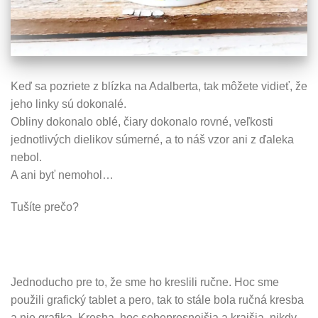
Keď sa pozriete z blízka na Adalberta, tak môžete vidieť, že
jeho linky sú dokonalé.
Obliny dokonalo oblé, čiary dokonalo rovné, veľkosti
jednotlivých dielikov súmerné, a to náš vzor ani z ďaleka
nebol.
A ani byť nemohol…
Tušíte prečo?
Jednoducho pre to, že sme ho kreslili ručne. Hoc sme
použili grafický tablet a pero, tak to stále bola ručná kresba
a nie grafika. Kresba, hoc sebepresnejšia a krajšia, nikdy