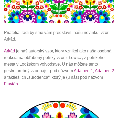
Priatelia, radi by sme vám predstavili našu novinku, vzor
Arkád.
Arkád
je náš autorský vzor, ktorý vznikol ako naša osobná
reakcia na obľúbený poľský vzor z Łowicz, z poľského
mesta v Lodžskom vojvodstve. U nás môžete tento
pestrofarebný vzor nájsť pod názvom
Adalbert 1, Adalbert 2
a taktiež ich „súrodenca“, ktorý je (u nás) pod názvom
Flavián
.