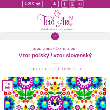
Skip
0.00
€
to
content
BLOG
,
Z DIELNIČKY TETE-ART
Vzor poľský / vzor slovenský
POSTED ON
4. FEBRUÁRA 2020
BY
TETE
04
feb