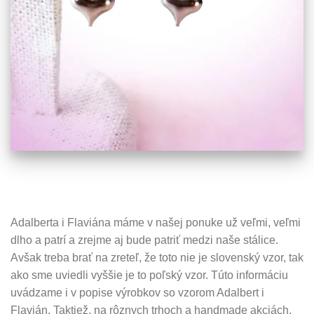
Adalberta i Flaviána máme v našej ponuke už veľmi, veľmi
dlho a patrí a zrejme aj bude patriť medzi naše stálice.
Avšak treba brať na zreteľ, že toto nie je slovenský vzor, tak
ako sme uviedli vyššie je to poľský vzor. Túto informáciu
uvádzame i v popise výrobkov so vzorom Adalbert i
Flavián. Taktiež, na rôznych trhoch a handmade akciách,