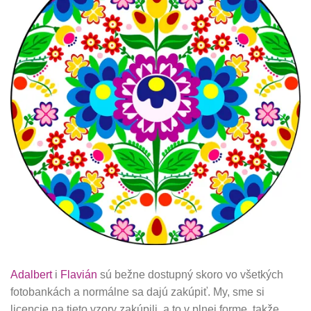
Adalbert
i
Flavián
sú bežne dostupný skoro vo všetkých
fotobankách a normálne sa dajú zakúpiť. My, sme si
licencie na tieto vzory zakúpili, a to v plnej forme, takže