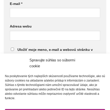
E-mail
*
Adresa webu
Uložiť moje meno, e-mail a webovú stránku v
tomto prehliadači pre moje budúce komentáre.
Spravujte súhlas so súbormi
cookie
This site is protected by reCaptcha and the Google
Privacy Policy
and
Terms of Service
apply.
Na poskytovanie tých najlepších skúseností používame technológie, ako sú
súbory cookies na ukladanie a/alebo prístup k informáciám o zariadení.
Súhlas s týmito technológiami nám umožní spracovávať údaje, ako je
správanie pri prehliadaní alebo jedinečné ID na tejto stránke. Nesúhlas
alebo odvolanie súhlasu môže nepriaznivo ovplyvniť určité vlastnosti a
funkcie.