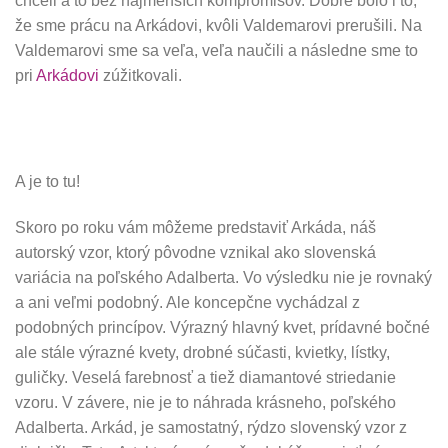
chceli a to bez najmenších kompromisov. Dobre bolo i to,
že sme prácu na Arkádovi, kvôli Valdemarovi prerušili. Na
Valdemarovi sme sa veľa, veľa naučili a následne sme to
pri
Arkádovi
zúžitkovali.
A je to tu!
Skoro po roku vám môžeme predstaviť Arkáda, náš
autorský vzor, ktorý pôvodne vznikal ako slovenská
variácia na poľského Adalberta. Vo výsledku nie je rovnaký
a ani veľmi podobný. Ale koncepčne vychádzal z
podobných princípov. Výrazný hlavný kvet, prídavné bočné
ale stále výrazné kvety, drobné súčasti, kvietky, lístky,
guličky. Veselá farebnosť a tiež diamantové striedanie
vzoru. V závere, nie je to náhrada krásneho, poľského
Adalberta. Arkád, je samostatný, rýdzo slovenský vzor z