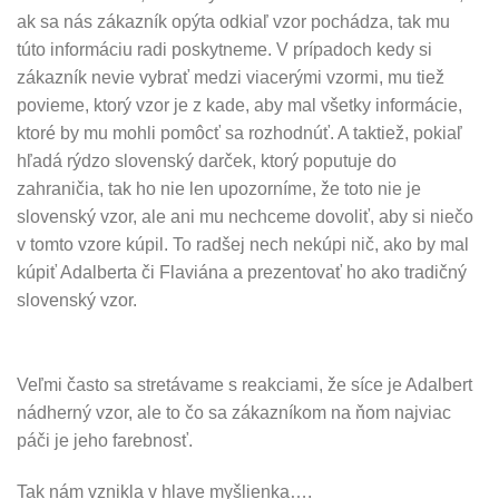
ak sa nás zákazník opýta odkiaľ vzor pochádza, tak mu
túto informáciu radi poskytneme. V prípadoch kedy si
zákazník nevie vybrať medzi viacerými vzormi, mu tiež
povieme, ktorý vzor je z kade, aby mal všetky informácie,
ktoré by mu mohli pomôcť sa rozhodnúť. A taktiež, pokiaľ
hľadá rýdzo slovenský darček, ktorý poputuje do
zahraničia, tak ho nie len upozorníme, že toto nie je
slovenský vzor, ale ani mu nechceme dovoliť, aby si niečo
v tomto vzore kúpil. To radšej nech nekúpi nič, ako by mal
kúpiť Adalberta či Flaviána a prezentovať ho ako tradičný
slovenský vzor.
Veľmi často sa stretávame s reakciami, že síce je Adalbert
nádherný vzor, ale to čo sa zákazníkom na ňom najviac
páči je jeho farebnosť.
Tak nám vznikla v hlave myšlienka….