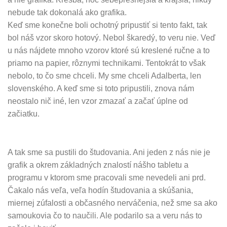
nebude tak dokonalá ako grafika.
Keď sme konečne boli ochotný pripustiť si tento fakt, tak
bol náš vzor skoro hotový. Nebol škaredý, to veru nie. Veď
u nás nájdete mnoho vzorov ktoré sú kreslené ručne a to
priamo na papier, rôznymi technikami. Tentokrát to však
nebolo, to čo sme chceli. My sme chceli Adalberta, len
slovenského. A keď sme si toto pripustili, znova nám
neostalo nič iné, len vzor zmazať a začať úplne od
začiatku.
A tak sme sa pustili do študovania. Ani jeden z nás nie je
grafik a okrem základných znalostí nášho tabletu a
programu v ktorom sme pracovali sme nevedeli ani prd.
Čakalo nás veľa, veľa hodín študovania a skúšania,
miernej zúfalosti a občasného nerváčenia, než sme sa ako
samoukovia čo to naučili. Ale podarilo sa a veru nás to