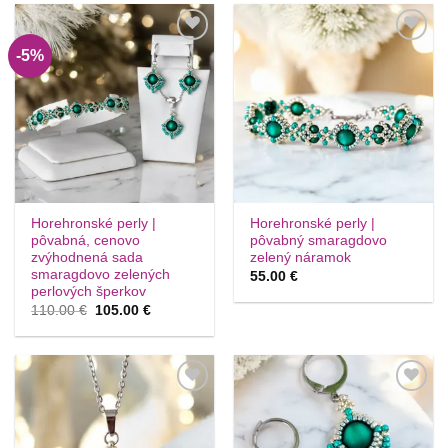
-5%
Túto
Túto
krasotinku
krasotinku
si prosím
si prosím
Horehronské perly |
Horehronské perly |
pôvabná, cenovo
pôvabný smaragdovo
zvýhodnená sada
zelený náramok
smaragdovo zelených
55.00
€
perlových šperkov
Pôvodná
Aktuálna
110.00
€
105.00
€
cena
cena
bola:
je:
110.00 €.
105.00 €.
Túto
Túto
krasotinku
krasotinku
si prosím
si prosím