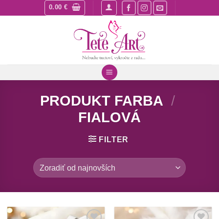
Skip
0.00
€
to
content
PRODUKT FARBA
/
FIALOVÁ
FILTER