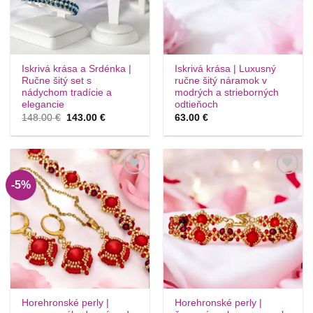
Iskrivá krása a Srdénka |
Iskrivá krása | Luxusný
Ručne šitý set s
ručne šitý náramok v
nádychom tradície a
modrých a strieborných
elegancie
odtieňoch
Pôvodná
Aktuálna
148.00
€
143.00
€
63.00
€
cena
cena
bola:
je:
148.00 €.
143.00 €.
-5%
Túto
Túto
krasotinku
krasotinku
si prosím
si prosím
Horehronské perly |
Horehronské perly |