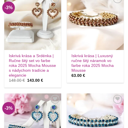
-3%
Túto
Túto
krasotinku
krasotinku
si prosím
si prosím
Iskrivá krása a Srdénka |
Iskrivá krása | Luxusný
Ručne šitý set vo farbe
ručne šitý náramok vo
roka 2025 Mocha Mousse
farbe roka 2025 Mocha
s nádychom tradície a
Mousse
elegancie
63.00
€
Pôvodná
Aktuálna
148.00
€
143.00
€
cena
cena
bola:
je:
148.00 €.
143.00 €.
-3%
Túto
Túto
krasotinku
krasotinku
si prosím
si prosím