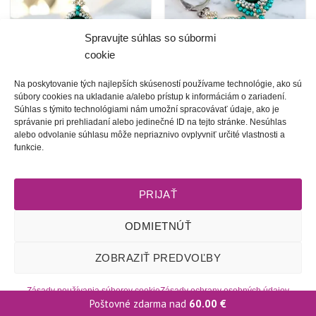
Spravujte súhlas so súbormi
cookie
Na poskytovanie tých najlepších skúseností používame technológie, ako sú
Horehronské perly |
Horehronské perly |
súbory cookies na ukladanie a/alebo prístup k informáciám o zariadení.
pôvabný perlový
pôvabné smaragdovo
Súhlas s týmito technológiami nám umožní spracovávať údaje, ako je
náhrdelník smaragdovo
zelené náušničky
správanie pri prehliadaní alebo jedinečné ID na tejto stránke. Nesúhlas
zelený
30.00
€
alebo odvolanie súhlasu môže nepriaznivo ovplyvniť určité vlastnosti a
25.00
€
funkcie.
1
2
3
PRIJAŤ
ODMIETNÚŤ
Obchodné podmienky
l
Dodacie podmienky
l
Odstúpenie od
ZOBRAZIŤ PREDVOĽBY
zmluvy
l
Reklamačný poriadok
l
Starostlivosť o šperky
l
Zásady
ochrany osobných údajov
l
Zásady používania súborov cookie
(EÚ)
l
2009 - 2026 © Tete-Art, Všetky práva vyhradené
Zásady používania súborov cookie
Zásady ochrany osobných údajov
Poštovné zdarma nad
60.00
€