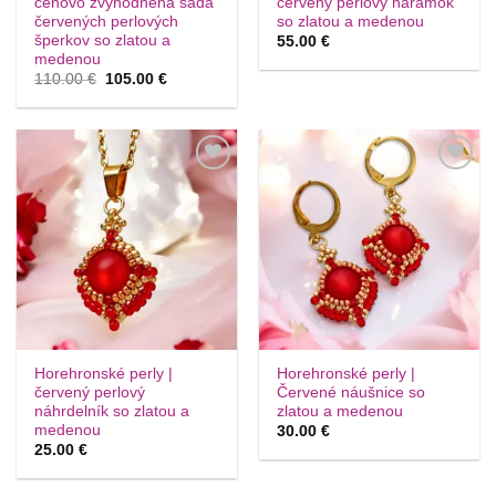
cenovo zvýhodnená sada
červený perlovy naramok
červených perlových
so zlatou a medenou
šperkov so zlatou a
55.00
€
medenou
Pôvodná
Aktuálna
110.00
€
105.00
€
cena
cena
bola:
je:
110.00 €.
105.00 €.
Túto
Túto
krasotinku
krasotinku
si prosím
si prosím
Horehronské perly |
Horehronské perly |
červený perlový
Červené náušnice so
náhrdelník so zlatou a
zlatou a medenou
medenou
30.00
€
25.00
€