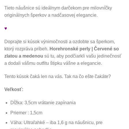
Tieto náušnice sú ideálnym darčekom pre milovníčky
originálnych šperkov a nadčasovej elegancie.
♥
Doprajte si kúsok výnimočnosti a ozdobte sa šperkom,
ktorý rozpráva príbeh.
Horehronské perly | Červené so
zlatou a medenou
sú tu, aby podčiarkli vašu jedinečnosť
a dodali vášmu outfitu štipku vášne a elegancie.
Tento kúsok čaká len na vás. Tak na čo ešte čakáte?
Veľkosť:
Dĺžka: 3,5cm vrátanie zapínania
Priemer : 1,5cm
Váha: Ultraľahké – iba 1,6 g na náušnicu, pre