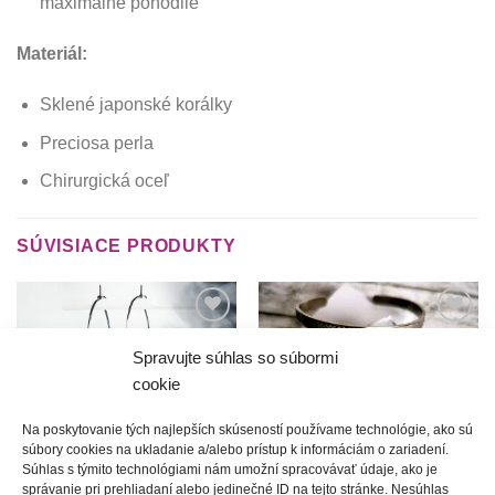
maximálne pohodlie
Materiál:
Sklené japonské korálky
Preciosa perla
Chirurgická oceľ
SÚVISIACE PRODUKTY
Túto
Túto
krasotinku
krasotinku
Spravujte súhlas so súbormi
si prosím
si prosím
cookie
Na poskytovanie tých najlepších skúseností používame technológie, ako sú
súbory cookies na ukladanie a/alebo prístup k informáciám o zariadení.
Súhlas s týmito technológiami nám umožní spracovávať údaje, ako je
správanie pri prehliadaní alebo jedinečné ID na tejto stránke. Nesúhlas