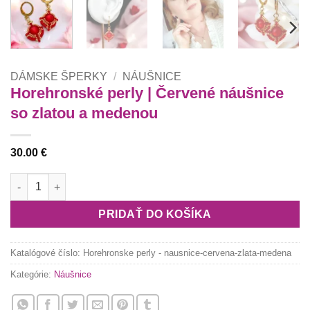
DÁMSKE ŠPERKY
/
NÁUŠNICE
Horehronské perly | Červené náušnice
so zlatou a medenou
30.00
€
množstvo Horehronské perly | Červené náušnice so zlatou a 
PRIDAŤ DO KOŠÍKA
Katalógové číslo:
Horehronske perly - nausnice-cervena-zlata-medena
Kategórie:
Náušnice