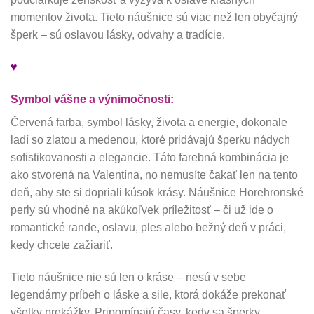
momentov života. Tieto náušnice sú viac než len obyčajný
šperk – sú oslavou lásky, odvahy a tradície.
♥
Symbol vášne a výnimočnosti:
Červená farba, symbol lásky, života a energie, dokonale
ladí so zlatou a medenou, ktoré pridávajú šperku nádych
sofistikovanosti a elegancie. Táto farebná kombinácia je
ako stvorená na Valentína, no nemusíte čakať len na tento
deň, aby ste si dopriali kúsok krásy. Náušnice Horehronské
perly sú vhodné na akúkoľvek príležitosť – či už ide o
romantické rande, oslavu, ples alebo bežný deň v práci,
kedy chcete zažiariť.
Tieto náušnice nie sú len o kráse – nesú v sebe
legendárny príbeh o láske a sile, ktorá dokáže prekonať
všetky prekážky. Pripomínajú časy, kedy sa šperky