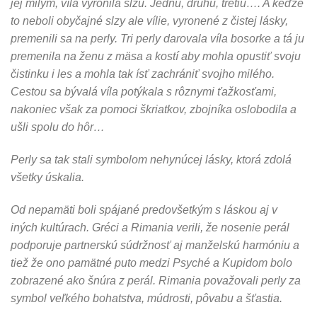
jej milým, víla vyronila slzu. Jednu, druhú, tretiu…. A keďže
to neboli obyčajné slzy ale vílie, vyronené z čistej lásky,
premenili sa na perly. Tri perly darovala víla bosorke a tá ju
premenila na ženu z mäsa a kostí aby mohla opustiť svoju
čistinku i les a mohla tak ísť zachrániť svojho milého.
Cestou sa bývalá víla potýkala s rôznymi ťažkosťami,
nakoniec však za pomoci škriatkov, zbojníka oslobodila a
ušli spolu do hôr…
Perly sa tak stali symbolom nehynúcej lásky, ktorá zdolá
všetky úskalia.
Od nepamäti boli spájané predovšetkým s láskou aj v
iných kultúrach. Gréci a Rimania verili, že nosenie perál
podporuje partnerskú súdržnosť aj manželskú harmóniu a
tiež že ono pamätné puto medzi Psyché a Kupidom bolo
zobrazené ako šnúra z perál. Rimania považovali perly za
symbol veľkého bohatstva, múdrosti, pôvabu a šťastia.