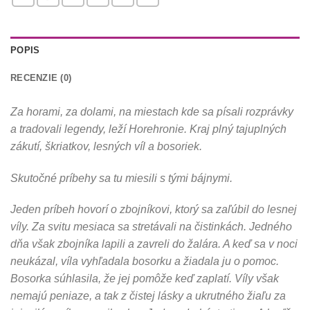
POPIS
RECENZIE (0)
Za horami, za dolami, na miestach kde sa písali rozprávky
a tradovali legendy, leží Horehronie. Kraj plný tajuplných
zákutí, škriatkov, lesných víl a bosoriek.
Skutočné príbehy sa tu miesili s tými bájnymi.
Jeden príbeh hovorí o zbojníkovi, ktorý sa zaľúbil do lesnej
víly.
Za svitu mesiaca sa stretávali na čistinkách. Jedného
dňa však zbojníka lapili a zavreli do žalára. A keď sa v noci
neukázal, víla vyhľadala bosorku a žiadala ju o pomoc.
Bosorka súhlasila, že jej pomôže keď zaplatí. Víly však
nemajú peniaze, a tak z čistej lásky a ukrutného žiaľu za