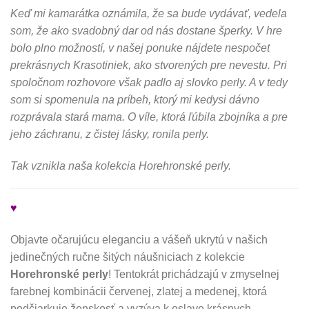
Keď mi kamarátka oznámila, že sa bude vydávať, vedela
som, že ako svadobný dar od nás dostane šperky. V hre
bolo plno možností, v našej ponuke nájdete nespočet
prekrásnych Krasotiniek, ako stvorených pre nevestu. Pri
spoločnom rozhovore však padlo aj slovko perly. A v tedy
som si spomenula na príbeh, ktorý mi kedysi dávno
rozprávala stará mama. O víle, ktorá ľúbila zbojníka a pre
jeho záchranu, z čistej lásky, ronila perly.
Tak vznikla naša kolekcia Horehronské perly.
♥
Objavte očarujúcu eleganciu a vášeň ukrytú v našich
jedinečných ručne šitých náušniciach z kolekcie
Horehronské perly
! Tentokrát prichádzajú v zmyselnej
farebnej kombinácii červenej, zlatej a medenej, ktorá
podčiarkuje ženskosť a vyzýva k oslave krásnych