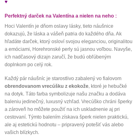
♥
Perfektný darček na Valentína a nielen na neho :
Hoci Valentín je dňom oslavy lásky, tieto náušnice
dokazujú, že láska a vášeň patria do každého dňa. Ak
hľadáte darček, ktorý osloví svojou eleganciou, originalitou
a emóciami, Horehronské perly sú jasnou voľbou. Navyše,
ich nadčasový dizajn zaručí, že budú obľúbeným
doplnkom po celý rok.
Každý pár náušníc je starostlivo zabalený vo fialovom
obrendovanom vrecúšku z ekokože
, ktoré je hebučké
na dotyk. Táto farba symbolizuje našu značku a dodáva
baleniu jedinečný, luxusný vzhľad. Vrecúško chráni šperky
a zároveň ho môžete použiť na ich uskladnenie aj pri
cestovaní. Týmto balením získava šperk nielen praktickú,
ale aj estetickú hodnotu – pripravený potešiť vás alebo
vašich blízkych.