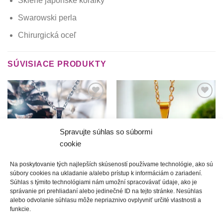
Sklené japonské korálky
Swarowski perla
Chirurgická oceľ
SÚVISIACE PRODUKTY
Túto
Túto
krasotinku
krasotinku
si prosím
si prosím
Spravujte súhlas so súbormi
cookie
Na poskytovanie tých najlepších skúseností používame technológie, ako sú
súbory cookies na ukladanie a/alebo prístup k informáciám o zariadení.
Súhlas s týmito technológiami nám umožní spracovávať údaje, ako je
Zamilovaná | srdiečkový
Dedičstvo | náhrdelník
správanie pri prehliadaní alebo jedinečné ID na tejto stránke. Nesúhlas
náhrdelník
20.00
€
alebo odvolanie súhlasu môže nepriaznivo ovplyvniť určité vlastnosti a
20.00
€
funkcie.