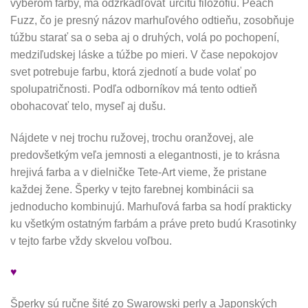
výberom farby, má odzrkadľovať určitú filozofiu. Peach
Fuzz, čo je presný názov marhuľového odtieňu, zosobňuje
túžbu starať sa o seba aj o druhých, volá po pochopení,
medziľudskej láske a túžbe po mieri. V čase nepokojov
svet potrebuje farbu, ktorá zjednotí a bude volať po
spolupatričnosti. Podľa odborníkov má tento odtieň
obohacovať telo, myseľ aj dušu.
Nájdete v nej trochu ružovej, trochu oranžovej, ale
predovšetkým veľa jemnosti a elegantnosti, je to krásna
hrejivá farba a v dielničke Tete-Art vieme, že pristane
každej žene. Šperky v tejto farebnej kombinácii sa
jednoducho kombinujú. Marhuľová farba sa hodí prakticky
ku všetkým ostatným farbám a práve preto budú Krasotinky
v tejto farbe vždy skvelou voľbou.
♥
Šperky sú ručne šité zo Swarowski perly a Japonských