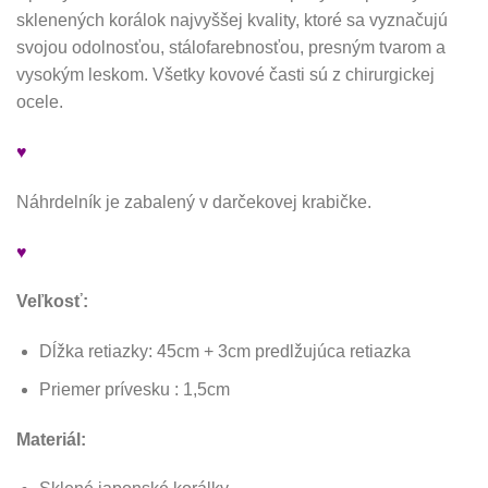
sklenených korálok najvyššej kvality, ktoré sa vyznačujú
svojou odolnosťou, stálofarebnosťou, presným tvarom a
vysokým leskom. Všetky kovové časti sú z chirurgickej
ocele.
♥
Náhrdelník je zabalený v darčekovej krabičke.
♥
Veľkosť:
Dĺžka retiazky: 45cm + 3cm predlžujúca retiazka
Priemer prívesku : 1,5cm
Materiál: