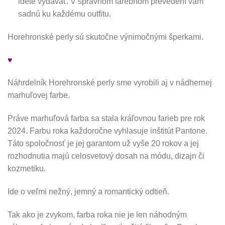
idete vydávať. V správnom farebnom prevedení vám
sadnú ku každému outfitu.
Horehronské perly sú skutočne výnimočnými šperkami.
♥
Náhrdelník Horehronské perly sme vyrobili aj v nádhernej
marhuľovej farbe.
Práve marhuľová farba sa stala kráľovnou farieb pre rok
2024. Farbu roka každoročne vyhlasuje inštitút Pantone.
Táto spoločnosť je jej garantom už vyše 20 rokov a jej
rozhodnutia majú celosvetový dosah na módu, dizajn či
kozmetiku.
Ide o veľmi nežný, jemný a romantický odtieň.
Tak ako je zvykom, farba roka nie je len náhodným