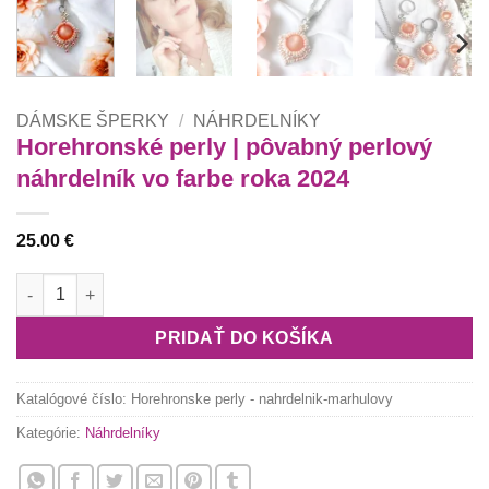
DÁMSKE ŠPERKY
/
NÁHRDELNÍKY
Horehronské perly | pôvabný perlový
náhrdelník vo farbe roka 2024
25.00
€
množstvo Horehronské perly | pôvabný perlový náhrdelník vo f
PRIDAŤ DO KOŠÍKA
Katalógové číslo:
Horehronske perly - nahrdelnik-marhulovy
Kategórie:
Náhrdelníky