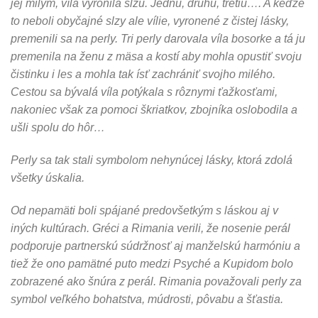
jej milým, víla vyronila slzu. Jednu, druhú, tretiu…. A keďže
to neboli obyčajné slzy ale vílie, vyronené z čistej lásky,
premenili sa na perly. Tri perly darovala víla bosorke a tá ju
premenila na ženu z mäsa a kostí aby mohla opustiť svoju
čistinku i les a mohla tak ísť zachrániť svojho milého.
Cestou sa bývalá víla potýkala s rôznymi ťažkosťami,
nakoniec však za pomoci škriatkov, zbojníka oslobodila a
ušli spolu do hôr…
Perly sa tak stali symbolom nehynúcej lásky, ktorá zdolá
všetky úskalia.
Od nepamäti boli spájané predovšetkým s láskou aj v
iných kultúrach. Gréci a Rimania verili, že nosenie perál
podporuje partnerskú súdržnosť aj manželskú harmóniu a
tiež že ono pamätné puto medzi Psyché a Kupidom bolo
zobrazené ako šnúra z perál. Rimania považovali perly za
symbol veľkého bohatstva, múdrosti, pôvabu a šťastia.