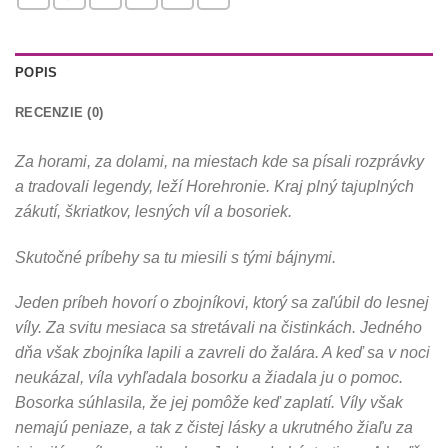
POPIS
RECENZIE (0)
Za horami, za dolami, na miestach kde sa písali rozprávky
a tradovali legendy, leží Horehronie. Kraj plný tajuplných
zákutí, škriatkov, lesných víl a bosoriek.
Skutočné príbehy sa tu miesili s tými bájnymi.
Jeden príbeh hovorí o zbojníkovi, ktorý sa zaľúbil do lesnej
víly.
Za svitu mesiaca sa stretávali na čistinkách. Jedného
dňa však zbojníka lapili a zavreli do žalára. A keď sa v noci
neukázal, víla vyhľadala bosorku a žiadala ju o pomoc.
Bosorka súhlasila, že jej pomôže keď zaplatí. Víly však
nemajú peniaze, a tak z čistej lásky a ukrutného žiaľu za