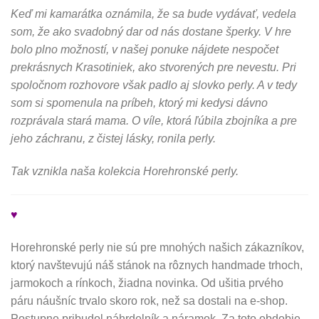
Keď mi kamarátka oznámila, že sa bude vydávať, vedela
som, že ako svadobný dar od nás dostane šperky. V hre
bolo plno možností, v našej ponuke nájdete nespočet
prekrásnych Krasotiniek, ako stvorených pre nevestu. Pri
spoločnom rozhovore však padlo aj slovko perly. A v tedy
som si spomenula na príbeh, ktorý mi kedysi dávno
rozprávala stará mama. O víle, ktorá ľúbila zbojníka a pre
jeho záchranu, z čistej lásky, ronila perly.
Tak vznikla naša kolekcia Horehronské perly.
♥
Horehronské perly nie sú pre mnohých našich zákazníkov,
ktorý navštevujú náš stánok na rôznych handmade trhoch,
jarmokoch a rínkoch, žiadna novinka. Od ušitia prvého
páru náušníc trvalo skoro rok, než sa dostali na e-shop.
Postupne pribudol náhrdelník a náramok. Za toto obdobie