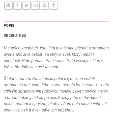
POPIS
RECENZIE (0)
V starých kresbách, kde línia plynie ako pieseň a ornament
dýcha ako živá bytosť, sa skrýva svet, ktorý nepatrí
minulosti. Patrí pamäti. Patrí srdcu. Patrí všetkým, ktorí v
kráse hľadajú viac než len tvar.
Štefan Leonard Kostelníčák patril k tým, ktorí vedeli
ornamentu načúvať. Jeho tvorba nebola len kresbou – bola
citlivým spracovaním ľudových motívov, kvetinových tvarov
a ornamentálnych kompozícií. Každý jeho motív niesol
pokoj, poriadok i poéziu, akoby v ňom bolo ukryté ticho lúk,
spev výšiviek a dych dávnych príbehov.