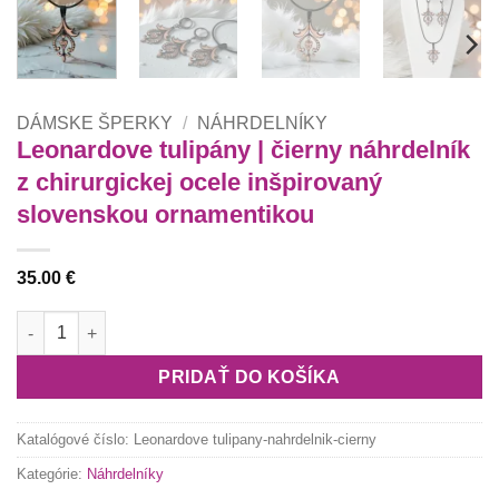
DÁMSKE ŠPERKY
/
NÁHRDELNÍKY
Leonardove tulipány | čierny náhrdelník
z chirurgickej ocele inšpirovaný
slovenskou ornamentikou
35.00
€
množstvo Leonardove tulipány | čierny náhrdelník z chirurgic
PRIDAŤ DO KOŠÍKA
Katalógové číslo:
Leonardove tulipany-nahrdelnik-cierny
Kategórie:
Náhrdelníky