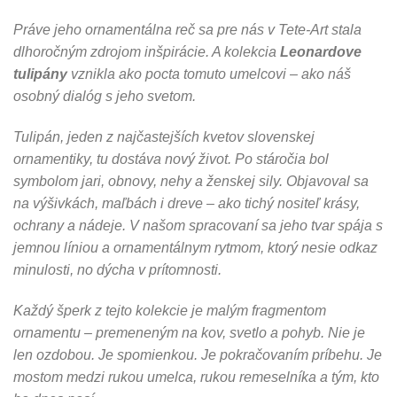
Práve jeho ornamentálna reč sa pre nás v Tete-Art stala
dlhoročným zdrojom inšpirácie. A kolekcia
Leonardove
tulipány
vznikla ako pocta tomuto umelcovi – ako náš
osobný dialóg s jeho svetom.
Tulipán, jeden z najčastejších kvetov slovenskej
ornamentiky, tu dostáva nový život. Po stáročia bol
symbolom jari, obnovy, nehy a ženskej sily. Objavoval sa
na výšivkách, maľbách i dreve – ako tichý nositeľ krásy,
ochrany a nádeje. V našom spracovaní sa jeho tvar spája s
jemnou líniou a ornamentálnym rytmom, ktorý nesie odkaz
minulosti, no dýcha v prítomnosti.
Každý šperk z tejto kolekcie je malým fragmentom
ornamentu – premeneným na kov, svetlo a pohyb. Nie je
len ozdobou. Je spomienkou. Je pokračovaním príbehu. Je
mostom medzi rukou umelca, rukou remeselníka a tým, kto