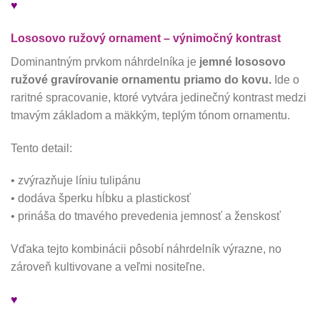
♥
Lososovo ružový ornament – výnimočný kontrast
Dominantným prvkom náhrdelníka je
jemné lososovo
ružové gravírovanie ornamentu priamo do kovu.
Ide o
raritné spracovanie, ktoré vytvára jedinečný kontrast medzi
tmavým základom a mäkkým, teplým tónom ornamentu.
Tento detail:
• zvýrazňuje líniu tulipánu
• dodáva šperku hĺbku a plastickosť
• prináša do tmavého prevedenia jemnosť a ženskosť
Vďaka tejto kombinácii pôsobí náhrdelník výrazne, no
zároveň kultivovane a veľmi nositeľne.
♥