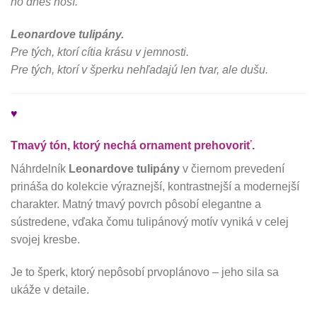
ho dnes nosí.
Leonardove tulipány.
Pre tých, ktorí cítia krásu v jemnosti.
Pre tých, ktorí v šperku nehľadajú len tvar, ale dušu.
♥
Tmavý tón, ktorý nechá ornament prehovoriť.
Náhrdelník
Leonardove tulipány
v čiernom prevedení
prináša do kolekcie výraznejší, kontrastnejší a modernejší
charakter. Matný tmavý povrch pôsobí elegantne a
sústredene, vďaka čomu tulipánový motív vyniká v celej
svojej kresbe.
Je to šperk, ktorý nepôsobí prvoplánovo – jeho sila sa
ukáže v detaile.