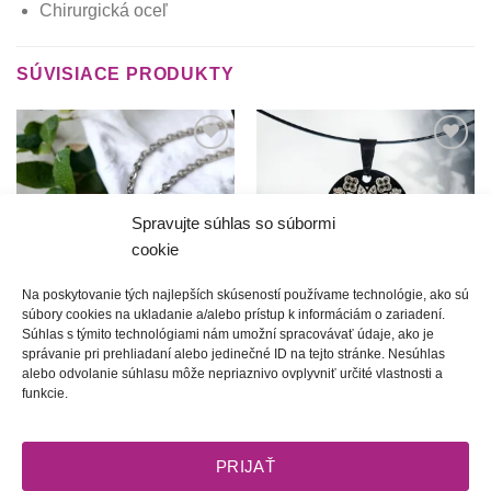
Chirurgická oceľ
SÚVISIACE PRODUKTY
Túto
Túto
krasotinku
krasotinku
si prosím
si prosím
Spravujte súhlas so súbormi
cookie
Na poskytovanie tých najlepších skúseností používame technológie, ako sú
súbory cookies na ukladanie a/alebo prístup k informáciám o zariadení.
Súhlas s týmito technológiami nám umožní spracovávať údaje, ako je
Dzifče počarovne | jednoduchý
Podpolianske príbehy |
správanie pri prehliadaní alebo jedinečné ID na tejto stránke. Nesúhlas
folk náhrdelník
Náhrdelník Podpolianska
alebo odvolanie súhlasu môže nepriaznivo ovplyvniť určité vlastnosti a
mandala
20.00
€
funkcie.
20.00
€
PRIJAŤ