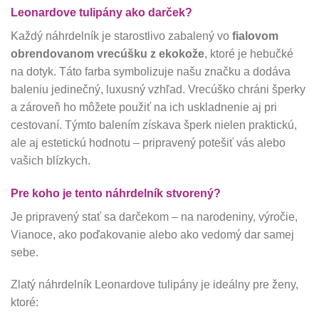
Leonardove tulipány ako darček?
Každý náhrdelník je starostlivo zabalený vo
fialovom
obrendovanom vrecúšku z ekokože
, ktoré je hebučké
na dotyk. Táto farba symbolizuje našu značku a dodáva
baleniu jedinečný, luxusný vzhľad. Vrecúško chráni šperky
a zároveň ho môžete použiť na ich uskladnenie aj pri
cestovaní. Týmto balením získava šperk nielen praktickú,
ale aj estetickú hodnotu – pripravený potešiť vás alebo
vašich blízkych.
Pre koho je tento náhrdelník stvorený?
Je pripravený stať sa darčekom – na narodeniny, výročie,
Vianoce, ako poďakovanie alebo ako vedomý dar samej
sebe.
Zlatý náhrdelník Leonardove tulipány je ideálny pre ženy,
ktoré: