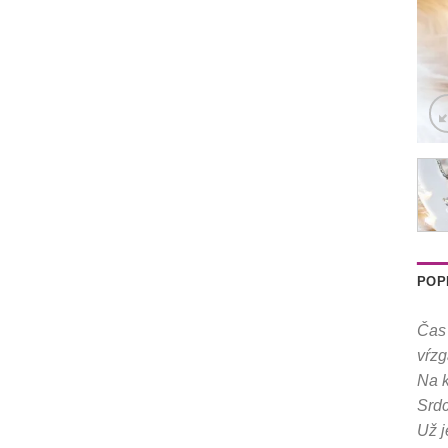
POP
Čas 
vŕzg
Na k
Srdc
Už j