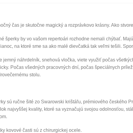
očný čas je skutočne magický a rozprávkovo krásny. Ako stvor
é šperky by vo vašom repertoári rozhodne nemali chýbať. Majú to
ianoc, na ktoré sme sa ako malé dievčatká tak veľmi tešili. Spo
 jemný náhrdelník, snehová vločka, viete využiť počas všetkých
cky. Počas všedných pracovných dní, počas špeciálnych príleži
rovečernému stolu.
ky sú ručne šité zo Swarowski krištáľu, prémiového českého P
lok najvyššej kvality, ktoré sa vyznačujú svojou odolnosťou, s
kom.
ky kovové časti sú z chirurgickej ocele.