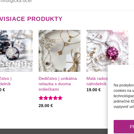
hirurgická oceľ
VISIACE PRODUKTY
Túto
Túto
Túto
krasotinku
krasotinku
krasotinku
si prosím
si prosím
si prosím
+
+
čstvo |
Dedičstvo | unikátna
Malá radosť |
delník
retiazka s dvoma
náhrdelník
Na poskytov
srdiečkami
00
€
19.00
€
cookies na u
technológiam
jedinečné ID
Hodnotenie
28.00
€
ovplyvniť urč
5
z 5
P