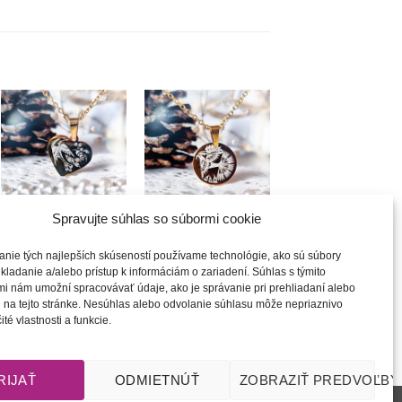
Túto
Túto
krasotinku
krasotinku
si prosím
si prosím
+
+
Spravujte súhlas so súbormi cookie
Dedičstvo |
Dedičstvo |
náhrdelník
náhrdelník
anie tých najlepších skúseností používame technológie, ako sú súbory
20.00
€
20.00
€
kladanie a/alebo prístup k informáciám o zariadení. Súhlas s týmito
i nám umožní spracovávať údaje, ako je správanie pri prehliadaní alebo
 na tejto stránke. Nesúhlas alebo odvolanie súhlasu môže nepriaznivo
ité vlastnosti a funkcie.
RIJAŤ
ODMIETNÚŤ
ZOBRAZIŤ PREDVOĽBY