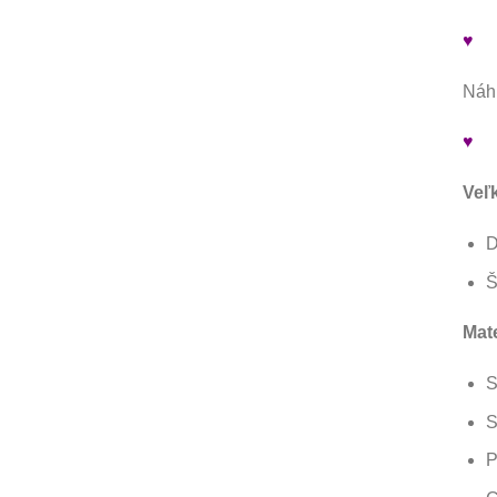
♥
Náhr
♥
Veľ
D
Š
Mate
S
S
P