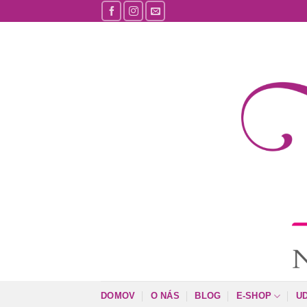
Skip
to
content
DOMOV
O NÁS
BLOG
E-SHOP
U