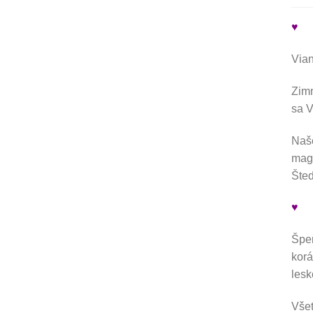
♥
Vian
Zimn
sa V
Naše
magi
Šted
♥
Šper
korá
les
Všet