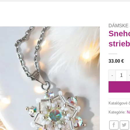
DÁMSKE
Sneho
strie
Túto
krasotinku
si prosím
33.00
€
množstvo S
Katalógové 
Kategórie:
N