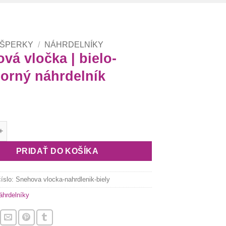
 ŠPERKY
/
NÁHRDELNÍKY
vá vločka | bielo-
borný náhrdelník
nehová vločka | bielo-strieborný náhrdelník
PRIDAŤ DO KOŠÍKA
číslo:
Snehova vlocka-nahrdlenik-biely
áhrdelníky