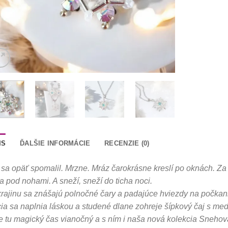
IS
ĎALŠIE INFORMÁCIE
RECENZIE (0)
sa opäť spomalil. Mrzne. Mráz čarokrásne kreslí po oknách. Za o
a pod nohami. A sneží, sneží do ticha noci.
rajinu sa znášajú polnočné čary a padajúce hviezdy na počkani
ia sa naplnia láskou a studené dlane zohreje šípkový čaj s me
e tu magický čas vianočný a s ním i naša nová kolekcia Snehov