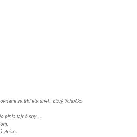
knami sa trblieta sneh, ktorý tichučko
e plnia tajné sny….
dom.
á vločka.