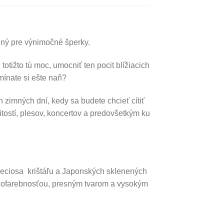
ený pre výnimočné šperky.
tižto tú moc, umocniť ten pocit blížiacich
mínate si ešte naň?
 zimných dní, kedy sa budete chcieť cítiť
tostí, plesov, koncertov a predovšetkým ku
reciosa krištáľu a Japonských sklenených
tálofarebnosťou, presným tvarom a vysokým