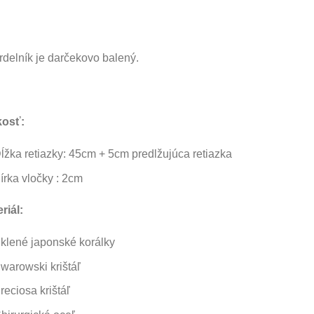
delník je darčekovo balený.
kosť:
ĺžka retiazky: 45cm + 5cm predlžujúca retiazka
írka vločky : 2cm
riál:
klené japonské korálky
warowski krištáľ
reciosa krištáľ