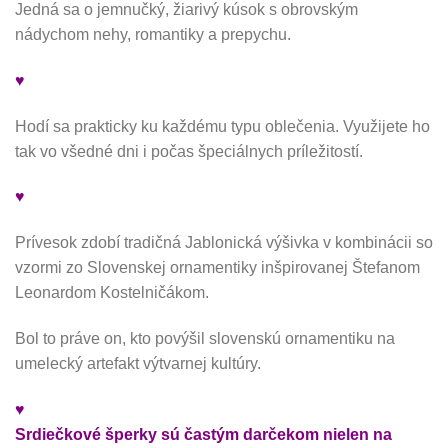
Jedná sa o jemnučký, žiarivý kúsok s obrovským
nádychom nehy, romantiky a prepychu.
♥
Hodí sa prakticky ku každému typu oblečenia. Využijete ho
tak vo všedné dni i počas špeciálnych príležitostí.
♥
Prívesok zdobí tradičná Jablonická výšivka v kombinácii so
vzormi zo Slovenskej ornamentiky inšpirovanej Štefanom
Leonardom Kostelničákom.
Bol to práve on, kto povýšil slovenskú ornamentiku na
umelecký artefakt výtvarnej kultúry.
♥
Srdiečkové šperky sú častým darčekom nielen na