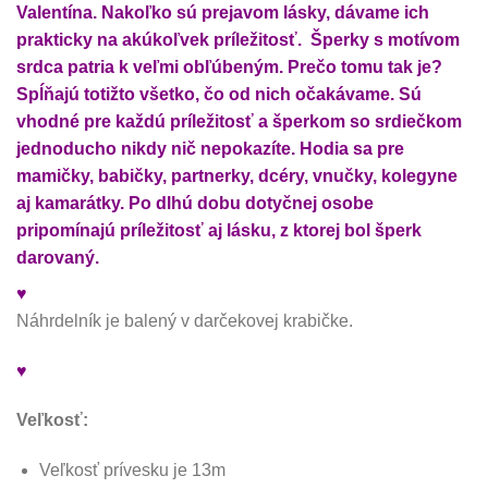
Valentína. Nakoľko sú prejavom lásky, dávame ich
prakticky na akúkoľvek príležitosť. Šperky s motívom
srdca patria k veľmi obľúbeným. Prečo tomu tak je?
Spĺňajú totižto všetko, čo od nich očakávame. Sú
vhodné pre každú príležitosť a šperkom so srdiečkom
jednoducho nikdy nič nepokazíte. Hodia sa pre
mamičky, babičky, partnerky, dcéry, vnučky, kolegyne
aj kamarátky. Po dlhú dobu dotyčnej osobe
pripomínajú príležitosť aj lásku, z ktorej bol šperk
darovaný.
♥
Náhrdelník je balený v darčekovej krabičke.
♥
Veľkosť:
Veľkosť prívesku je 13m