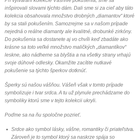
Pri vytváraní kolekcie Vášnivé pokušenia, sme sa
inšpirovali slovami týchto dám. Dali sme si za cieľ aby táto
kolekcia obsahovala množstvo drobných „diamantov“ ktoré
by sa stali pokušením. Samozrejme sa v našom prípade
nejedná o reálne diamanty ale kvalitné, drobunké zirkóny.
Do pokušenia sa dostanete aj vo chvíli keď zbadáte ako
krásne sa toto veľké množstvo maličkých „diamantíkov“
leskne, ako nádherne sa blyštia a na všetky strany vrhajú
svoje dúhové odlesky. Okamžite zacítite nutkavé
pokušenie sa týchto šperkov dotknúť.
Šperky sú našou vášňou. Vášeň však v tomto prípade
symbolizuje i tvar srdca. A tu už plynule prechádzame do
symboliky ktorú sme v tejto kolekcii ukryli.
Poďme sa na ňu spoločne pozrieť.
Srdce ako symbol lásky, vášne, romantiky či priateľstva.
Zároveň je to symbol ktorý sa naskrze spája so