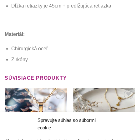
Dĺžka retiazky je 45cm + predlžujúca retiazka
Materiál:
Chirurgická oceľ
Zirkóny
SÚVISIACE PRODUKTY
Túto
Túto
krasotinku
krasotinku
si prosím
si prosím
Spravujte súhlas so súbormi
cookie