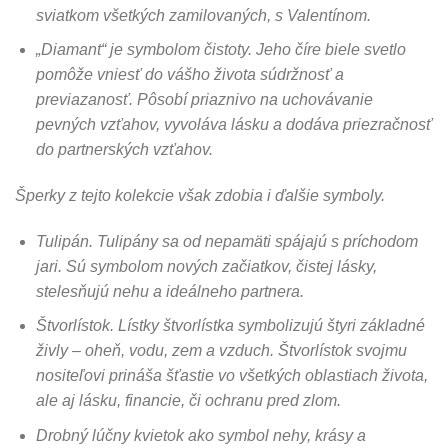
sviatkom všetkých zamilovaných, s Valentínom.
„Diamant“ je symbolom čistoty. Jeho číre biele svetlo
pomôže vniesť do vášho života súdržnosť a
previazanosť. Pôsobí priaznivo na uchovávanie
pevných vzťahov, vyvoláva lásku a dodáva priezračnosť
do partnerských vzťahov.
Šperky z tejto kolekcie však zdobia i ďalšie symboly.
Tulipán. Tulipány sa od nepamäti spájajú s príchodom
jari. Sú symbolom nových začiatkov, čistej lásky,
stelesňujú nehu a ideálneho partnera.
Štvorlístok.
Lístky štvorlístka symbolizujú štyri základné
živly – oheň, vodu, zem a vzduch. Štvorlístok svojmu
nositeľovi prináša šťastie vo všetkých oblastiach života,
ale aj lásku, financie, či ochranu pred zlom.
Drobný lúčny kvietok ako symbol nehy, krásy a