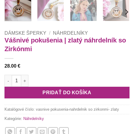
DÁMSKE ŠPERKY
/
NÁHRDELNÍKY
Vášnivé pokušenia | zlatý náhrdelník so
Zirkónmi
28.00
€
množstvo Vášnivé pokušenia | zlatý náhrdelník so Zirkónmi
PRIDAŤ DO KOŠÍKA
Katalógové číslo:
vasnive pokusenia-nahrdelnik so zirkonmi- zlaty
Kategórie:
Náhrdelníky