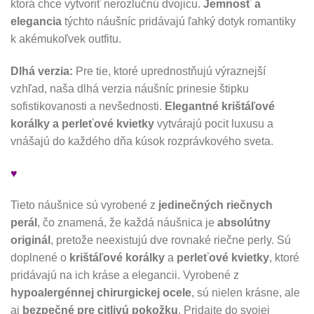
ktorá chce vytvoriť nerozlučnú dvojicu.
Jemnosť a
elegancia
týchto náušníc pridávajú ľahký dotyk romantiky
k akémukoľvek outfitu.
Dlhá verzia:
Pre tie, ktoré uprednostňujú výraznejší
vzhľad, naša dlhá verzia náušníc prinesie štipku
sofistikovanosti a nevšednosti.
Elegantné krištáľové
korálky a perleťové kvietky
vytvárajú pocit luxusu a
vnášajú do každého dňa kúsok rozprávkového sveta.
♥
Tieto náušnice sú vyrobené z
jedinečných riečnych
perál
, čo znamená, že každá náušnica je
absolútny
originál
, pretože neexistujú dve rovnaké riečne perly. Sú
doplnené o
krištáľové korálky
a
perleťové kvietky
, ktoré
pridávajú na ich kráse a elegancii. Vyrobené z
hypoalergénnej chirurgickej ocele
, sú nielen krásne, ale
aj
bezpečné pre citlivú pokožku
. Pridajte do svojej