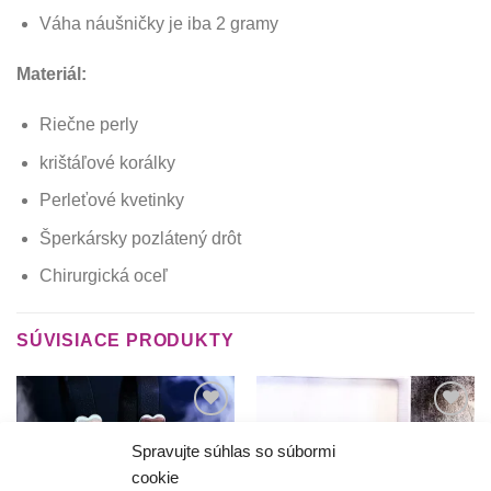
Váha náušničky je iba 2 gramy
Materiál:
Riečne perly
krištáľové korálky
Perleťové kvetinky
Šperkársky pozlátený drôt
Chirurgická oceľ
SÚVISIACE PRODUKTY
Túto
Túto
krasotinku
krasotinku
Spravujte súhlas so súbormi
si prosím
si prosím
cookie