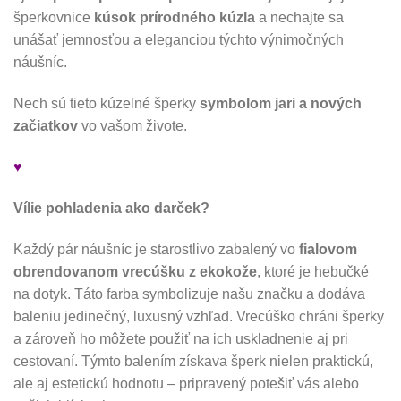
šperkovnice
kúsok prírodného kúzla
a nechajte sa
unášať jemnosťou a eleganciou týchto výnimočných
náušníc.
Nech sú tieto kúzelné šperky
symbolom jari a nových
začiatkov
vo vašom živote.
♥
Vílie pohladenia ako darček?
Každý pár náušníc je starostlivo zabalený vo
fialovom
obrendovanom vrecúšku z ekokože
, ktoré je hebučké
na dotyk. Táto farba symbolizuje našu značku a dodáva
baleniu jedinečný, luxusný vzhľad. Vrecúško chráni šperky
a zároveň ho môžete použiť na ich uskladnenie aj pri
cestovaní. Týmto balením získava šperk nielen praktickú,
ale aj estetickú hodnotu – pripravený potešiť vás alebo