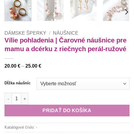
DÁMSKE ŠPERKY
/
NÁUŠNICE
Vílie pohladenia | Čarovné náušnice pre
mamu a dcérku z riečnych perál-ružové
Price
20.00
€
–
25.00
€
range:
20.00 €
through
Dĺžka náušníc
25.00 €
množstvo Vílie pohladenia | Čarovné náušnice pre mamu a dcér
PRIDAŤ DO KOŠÍKA
Katalógové číslo:
-