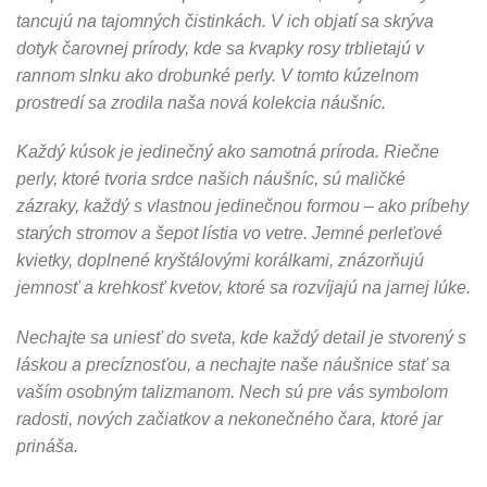
tancujú na tajomných čistinkách. V ich objatí sa skrýva
dotyk čarovnej prírody, kde sa kvapky rosy trblietajú v
rannom slnku ako drobunké perly. V tomto kúzelnom
prostredí sa zrodila naša nová kolekcia náušníc.
Každý kúsok je jedinečný ako samotná príroda. Riečne
perly, ktoré tvoria srdce našich náušníc, sú maličké
zázraky, každý s vlastnou jedinečnou formou – ako príbehy
starých stromov a šepot lístia vo vetre. Jemné perleťové
kvietky, doplnené kryštálovými korálkami, znázorňujú
jemnosť a krehkosť kvetov, ktoré sa rozvíjajú na jarnej lúke.
Nechajte sa uniesť do sveta, kde každý detail je stvorený s
láskou a precíznosťou, a nechajte naše náušnice stať sa
vaším osobným talizmanom. Nech sú pre vás symbolom
radosti, nových začiatkov a nekonečného čara, ktoré jar
prináša.