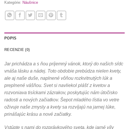
Kategórie:
Náušnice
POPIS
RECENZIE (0)
Jar prichádza a s ňou príjemný vánok, ktorý do našich sŕdc
vnáša lásku a nádej. Toto obdobie prebúdza nielen kvety,
ale aj naše duše, naplnené vôňou rozkvitnutých lúk a
preplnené vášňou. Svet si navliekol plášť z kvetov a
rozvoniava tisíckami zázrakov, poskytujúc nám útočisko
radosti a nových začiatkov. Šepot mladého lístia vo vetre
oživuje naše zmysly a kvety sa rozvíjajú na jarnej lúke,
prinášajúc krásu a nové začiatky.
Vstúpte s nami do rozprávkového sveta, kde jarné víly