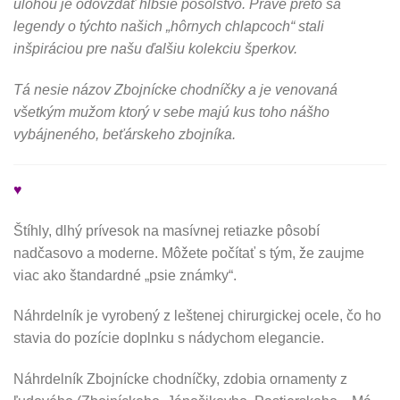
úlohou je odovzdať hlbšie posolstvo. Práve preto sa
legendy o týchto našich „hôrnych chlapcoch“ stali
inšpiráciou pre našu ďalšiu kolekciu šperkov.
Tá nesie názov Zbojnícke chodníčky a je venovaná
všetkým mužom ktorý v sebe majú kus toho nášho
vybájneného, beťárskeho zbojníka.
♥
Štíhly, dlhý prívesok na masívnej retiazke pôsobí
nadčasovo a moderne. Môžete počítať s tým, že zaujme
viac ako štandardné „psie známky“.
Náhrdelník je vyrobený z leštenej chirurgickej ocele, čo ho
stavia do pozície doplnku s nádychom elegancie.
Náhrdelník Zbojnícke chodníčky, zdobia ornamenty z