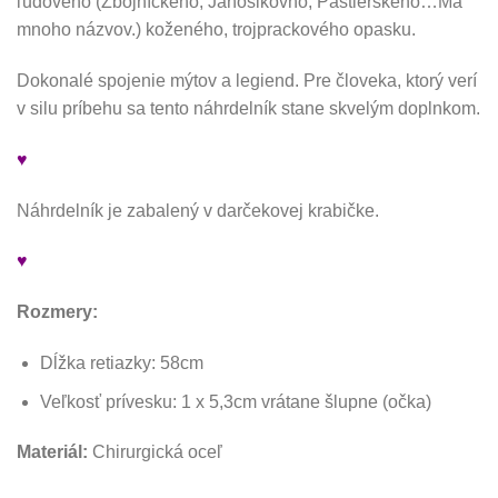
ľudového (Zbojníckeho, Jánošikovho, Pastierskeho…Má
mnoho názvov.) koženého, trojprackového opasku.
Dokonalé spojenie mýtov a legiend. Pre človeka, ktorý verí
v silu príbehu sa tento náhrdelník stane skvelým doplnkom.
♥
Náhrdelník je zabalený v darčekovej krabičke.
♥
Rozmery:
Dĺžka retiazky: 58cm
Veľkosť prívesku: 1 x 5,3cm vrátane šlupne (očka)
Materiál:
Chirurgická oceľ