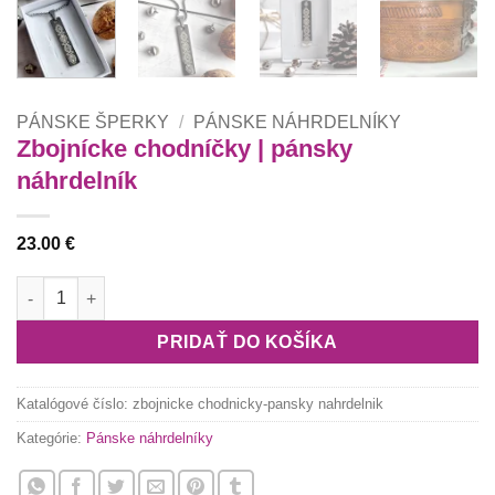
PÁNSKE ŠPERKY
/
PÁNSKE NÁHRDELNÍKY
Zbojnícke chodníčky | pánsky
náhrdelník
23.00
€
množstvo Zbojnícke chodníčky | pánsky náhrdelník
PRIDAŤ DO KOŠÍKA
Katalógové číslo:
zbojnicke chodnicky-pansky nahrdelnik
Kategórie:
Pánske náhrdelníky