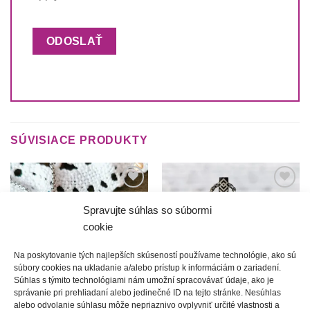
SÚVISIACE PRODUKTY
Túto
Túto
krasotinku
krasotinku
Spravujte súhlas so súbormi
si prosím
si prosím
cookie
Na poskytovanie tých najlepších skúseností používame technológie, ako sú
súbory cookies na ukladanie a/alebo prístup k informáciám o zariadení.
Súhlas s týmito technológiami nám umožní spracovávať údaje, ako je
správanie pri prehliadaní alebo jedinečné ID na tejto stránke. Nesúhlas
alebo odvolanie súhlasu môže nepriaznivo ovplyvniť určité vlastnosti a