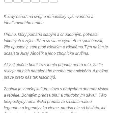
Každý národ má svojho romanticky vysnívaného a
idealizovaného hrdinu.
Hrdinu, ktorý pomáha slabým a chudobným, potrestá
lakomých a zlých. Sám sa stane vyvrheľom spoločnosti,
žije opustený, sám proti všetkým a všetkému.Tým našim je
dozaista Juraj Jánošík a jeho zbojnícka družina.
Aký skutočne boli? To v tomto prípade nehrá rolu. Za tie
roky je na nich nabaleného mnoho romantického. A možno
práve preto nás tak fascinujú.
Zbojník je v našej kultúre slovo s nádychom dobrodružstva
a rebélie. Bohatým predsa brali a chudobným dávali. Táto
bezpochyby romantická predstava sa stala našou
legendou a legendy ako vieme, predsa nie sú história. Ich