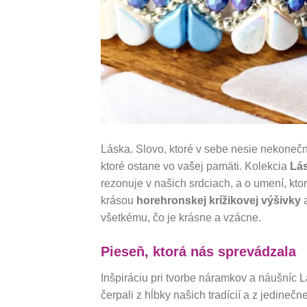
Láska. Slovo, ktoré v sebe nesie nekoneč
ktoré ostane vo vašej pamäti. Kolekcia
Lá
rezonuje v našich srdciach, a o umení, kto
krásou
horehronskej krížikovej výšivky
a
všetkému, čo je krásne a vzácne.
Pieseň, ktorá nás sprevádzala
Inšpiráciu pri tvorbe náramkov a náušníc 
čerpali z hĺbky našich tradícií a z jedinečn