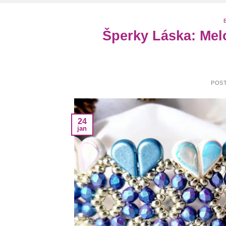
Šperky Láska: Mel
POS
24
jan