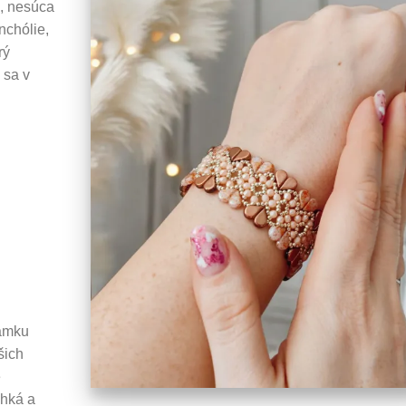
ň, nesúca
nchólie,
rý
 sa v
ramku
šich
e
ehká a