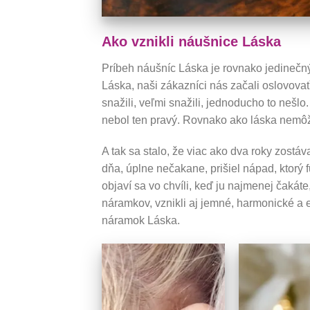
Ako vznikli náušnice Láska
Príbeh náušníc Láska je rovnako jedinečn
Láska, naši zákazníci nás začali oslovova
snažili, veľmi snažili, jednoducho to nešlo
nebol ten pravý. Rovnako ako láska nemôž
A tak sa stalo, že viac ako dva roky zost
dňa, úplne nečakane, prišiel nápad, ktorý
objaví sa vo chvíli, keď ju najmenej čakáte
náramkov, vznikli aj jemné, harmonické a e
náramok Láska.