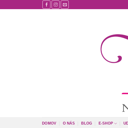
Skip
to
content
DOMOV
O NÁS
BLOG
E-SHOP
U