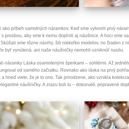
ý ako príbeh samotných náramkov. Keď sme vytvorili prvý nára
ť s prosbou, aby sme k nemu doplnili aj náušnice. A hoci sme sa
. Skúšali sme rôzne návrhy, šili niekoľko modelov, no žiaden z n
e byť vynútená, ani naše náušničky nemohli vzniknúť nasilu.
ávali náramky Láska osamotenými šperkami – solitérmi. Až jedné
 fungoval od samého začiatku. Rovnako ako láska na prvý pohľa
, a hneď viete, že je to ono. Tak prirodzene, ako vznikla kolekcia
legantné náušničky. A zrazu boli tu – dokonalé, pripravené dopl