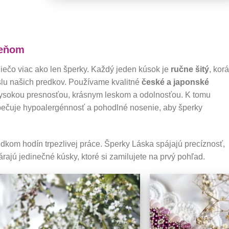
reňom
iečo viac ako len šperky. Každý jeden kúsok je
ručne šitý
, kor
slu našich predkov. Používame kvalitné
české a japonské
 vysokou presnosťou, krásnym leskom a odolnosťou. K tomu
zpečuje hypoalergénnosť a pohodlné nosenie, aby šperky
kom hodín trpezlivej práce. Šperky Láska spájajú precíznosť,
árajú jedinečné kúsky, ktoré si zamilujete na prvý pohľad.