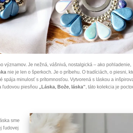
no významov. Je nežná, vášnivá, nostalgická – ako pohladenie,
ska
nie je len o šperkoch. Je o príbehu. O tradíciách, o piesni, kt
ré spája minulosť s prítomnosťou. Vytvorená s láskou a inšpiro
 ľudovou piesňou
„Láska, Bože, láska“
, táto kolekcia je pocto
Láska sme
ej ľudovej