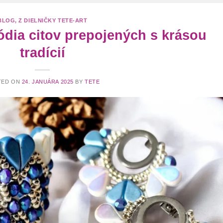
BLOG
,
Z DIELNIČKY TETE-ART
ódia citov prepojených s krásou
tradícií
TED ON
24. JANUÁRA 2025
BY
TETE