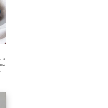
orá
vaná
u