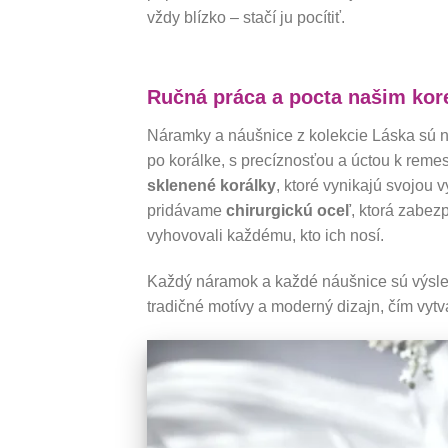
vždy blízko – stačí ju pocítiť.
Ručná práca a pocta našim ko
Náramky a náušnice z kolekcie Láska sú n
po korálke, s precíznosťou a úctou k reme
sklenené korálky
, ktoré vynikajú svojou
pridávame
chirurgickú oceľ
, ktorá zabe
vyhovovali každému, kto ich nosí.
Každý náramok a každé náušnice sú výsled
tradičné motívy a moderný dizajn, čím vytv