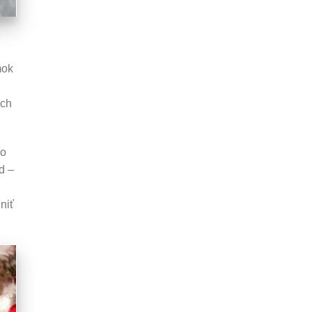
mok
ich
ho
d –
niť