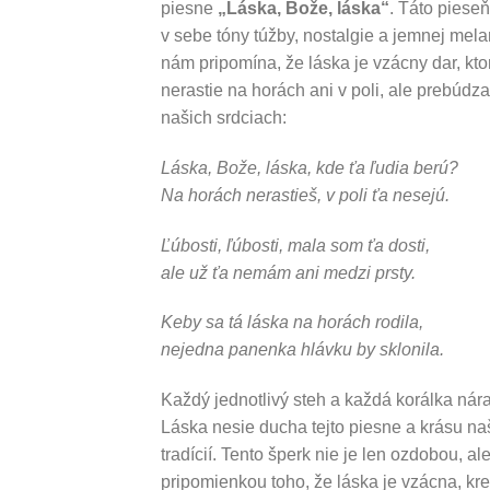
piesne
„Láska, Bože, láska“
. Táto piese
v sebe tóny túžby, nostalgie a jemnej mela
nám pripomína, že láska je vzácny dar, kto
nerastie na horách ani v poli, ale prebúdza
našich srdciach:
Láska, Bože, láska, kde ťa ľudia berú?
Na horách nerastieš, v poli ťa nesejú.
Ľúbosti, ľúbosti, mala som ťa dosti,
ale už ťa nemám ani medzi prsty.
Keby sa tá láska na horách rodila,
nejedna panenka hlávku by sklonila.
Každý jednotlivý steh a každá korálka ná
Láska nesie ducha tejto piesne a krásu na
tradícií. Tento šperk nie je len ozdobou, al
pripomienkou toho, že láska je vzácna, kr