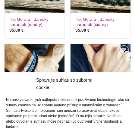
Hej Goraľu | dámsky
Hej Goraľu | dámsky
náramok (modrý)
náramok (čierny)
35.00
€
35.00
€
Túto
Túto
krasotinku
krasotinku
si prosím
si prosím
Spravujte súhlas so súbormi
cookie
Na poskytovanie tých najlepších skúseností používame technológie, ako sú
súbory cookies na ukladanie a/alebo prístup k informáciám o zariadení.
Hej Goraľu | pánsky /
Hej Goraľu | pánsky /
Súhlas s týmito technológiami nám umožní spracovávať údaje, ako je
chlapčenský náramok
chlapčenský trojnáramok
správanie pri prehliadaní alebo jedinečné ID na tejto stránke. Nesúhlas
(modrý)
(čierny)
alebo odvolanie súhlasu môže nepriaznivo ovplyvniť určité vlastnosti a
35.00
€
funkcie.