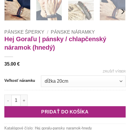
PÁNSKE ŠPERKY
/
PÁNSKE NÁRAMKY
Hej Goraľu | pánsky / chlapčenský
náramok (hnedý)
35.00
€
ZRUŠIŤ VÝBER
Veľkosť náramku
množstvo Hej Goraľu | pánsky / chlapčenský náramok (hnedý)
PRIDAŤ DO KOŠÍKA
Katalógové číslo:
Hej goralu-pansky naramok-hnedy