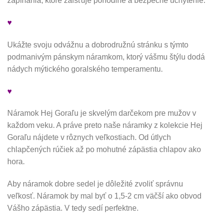
zapínania, ktoré zaisťuje pohodlné a bezpečné uchytenie.
♥
Ukážte svoju odvážnu a dobrodružnú stránku s týmto
podmanivým pánskym náramkom, ktorý vášmu štýlu dodá
nádych mýtického goralského temperamentu.
♥
Náramok Hej Goraľu je skvelým darčekom pre mužov v
každom veku. A práve preto naše náramky z kolekcie Hej
Goraľu nájdete v rôznych veľkostiach. Od útlych
chlapčených rúčiek až po mohutné zápästia chlapov ako
hora.
Aby náramok dobre sedel je dôležité zvoliť správnu
veľkosť. Náramok by mal byť o 1,5-2 cm väčší ako obvod
Vášho zápästia. V tedy sedí perfektne.