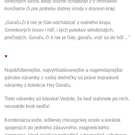
slnečných lúčov, kedy svižne schádzali z v vrcholkov
končiarov či pre potrebu dobrej úrody v drsnom kraji.
„Goraľu,či ti nie je ľúto odchádzať z rodného kraja.
Smrekových lesov i hôľ, i tých potokov striebristých,
prečistých. Goraľu, či ti nie je ľúto, goraľu, vráť sa do hôľ…“
♥
Najobľúbenejšie, najvyhľadávanejšie a najpredajnejšie
pánske náramky z našej dielničky sú práve trojradové
náramky z kolekcie Hej Goraľu.
Tieto náramky sú tutovka! Vedzte, že keď siahnete po nich,
neurobíte krok vedľa!
Kombinácia kože, leštenej chirurgickej ocele a korálok
spojených do jedného zásuvného, magnetického