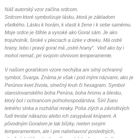
Náš autorský vzor začína srdcom.
Srdcom ktoré symbolizuje lásku, ktorá je základom
všetkého. Lásku k horám, k vlasti k žene i k sebe samému.
Moje srdce je štíhle a vysoké ako Goral sám. Je ako
trojuholník, široké v pleciach a úzke v drieku. Má ostré
hrany, lebo i pravý goral má „ostré hrany“. Veď ako by i
mohol nemať, pri svojom ohnivom temperamente.
V našom goralskom vzore nechýba ani silný ochranný
symbol, Svarga. Známa je však i pod inými názvami, ako je
Perúnov kvet života, slnečný kruh či hexagram. Symbol
staroslovanského boha Perúna, boha hromu a blesku,
ktorý bol i ochrancom poľnohospodárstva. Šíril žiaru
letného slnka a rozháňal mraky. Polia zlých a závistlivých
ľudí trestal nákazou alebo ich zasypával krúpami. A
pôvodným Goralom je tak blízky, nielen svojim
temperamentom, ale i pre naliehavosť posledných,