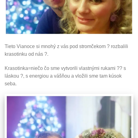
Tieto Vianoce si mnohý z vás pod stromčekom
?
rozbalili
krasotinku od nás
?
.
Krasotinka=niečo čo sme vytvorili vlastnými rukami
??
s
láskou
?
, s energiou a vášňou a vložili sme tam kúsok
seba.