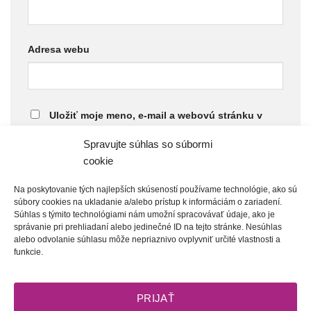
Adresa webu
Uložiť moje meno, e-mail a webovú stránku v
tomto prehliadači pre moje budúce komentáre.
Spravujte súhlas so súbormi
cookie
This site is protected by reCaptcha and the Google
Privacy Policy
and
Terms of Service
apply.
Na poskytovanie tých najlepších skúseností používame technológie, ako sú
súbory cookies na ukladanie a/alebo prístup k informáciám o zariadení.
Súhlas s týmito technológiami nám umožní spracovávať údaje, ako je
správanie pri prehliadaní alebo jedinečné ID na tejto stránke. Nesúhlas
alebo odvolanie súhlasu môže nepriaznivo ovplyvniť určité vlastnosti a
funkcie.
PRIJAŤ