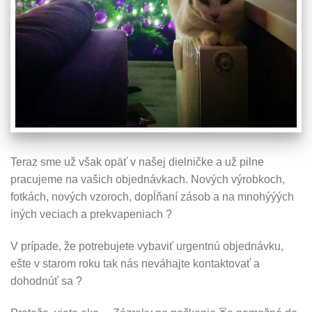
Teraz sme už však opäť v našej dielničke a už pilne
pracujeme na vašich objednávkach. Nových výrobkoch,
fotkách, nových vzoroch, dopĺňaní zásob a na mnohýýých
iných veciach a prekvapeniach
?
V prípade, že potrebujete vybaviť urgentnú objednávku,
ešte v starom roku tak nás neváhajte kontaktovať a
dohodnúť sa
?