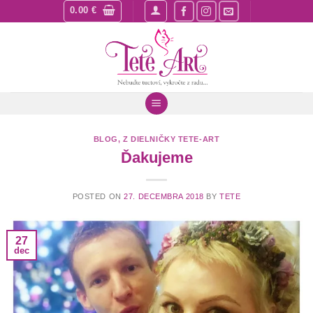
Skip
0.00
€
to
content
BLOG
,
Z DIELNIČKY TETE-ART
Ďakujeme
POSTED ON
27. DECEMBRA 2018
BY
TETE
27
dec