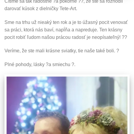
Cítime sa tak radostne
?
a pokorne
??
, že ste sa rozhodli
darovať kúsok z dielničky Tete-Art.
Sme na trhu už nieaký ten rok a je to úžasný pocit venovať
sa práci, ktorá nás baví, napĺňa a napreduje. Ten krásny
pocit robiť ľudom našou prácou radosť je neopísateľný!
??
Veríme, že ste mali
krásne sviatky, tie naše také boli.
?
Plné pohody, lásky
?
a smiechu
?.