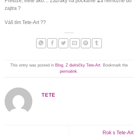
Pretože, viete ako… Zázraky na počkanie
⏳
a nemožné do
zajtra
?
Váš tím Tete-Art
?
?
This entry was posted in
Blog
,
Z dielničky Tete-Art
. Bookmark the
permalink
.
TETE
Rok s Tete-Art