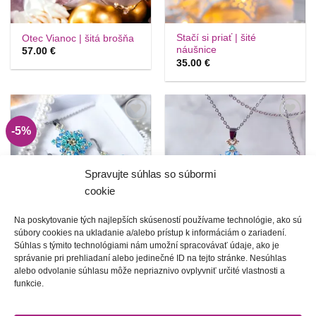
Stačí si priať | šité
Otec Vianoc | šitá brošňa
náušnice
57.00
€
35.00
€
-5%
Túto
Túto
krasotinku
krasotinku
si prosím
si prosím
Spravujte súhlas so súbormi
cookie
Na poskytovanie tých najlepších skúseností používame technológie, ako sú
súbory cookies na ukladanie a/alebo prístup k informáciám o zariadení.
Súhlas s týmito technológiami nám umožní spracovávať údaje, ako je
Stačí si priať | cenovo
Stačí si priať | šitý
správanie pri prehliadaní alebo jedinečné ID na tejto stránke. Nesúhlas
zvýhodnená sada
náhrdelník
alebo odvolanie súhlasu môže nepriaznivo ovplyvniť určité vlastnosti a
Pôvodná
Aktuálna
63.00
€
60.00
€
28.00
€
cena
cena
funkcie.
bola:
je:
63.00 €.
60.00 €.