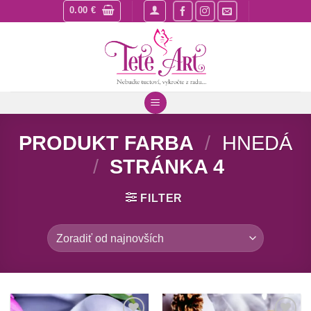
Skip
0.00
€
to
content
PRODUKT FARBA
/
HNEDÁ
/
STRÁNKA 4
FILTER