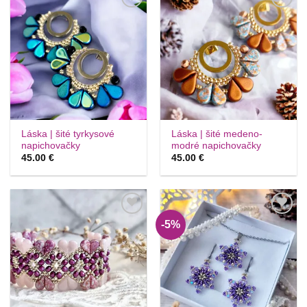
Túto
Túto
krasotinku
krasotinku
si prosím
si prosím
Láska | šité tyrkysové
Láska | šité medeno-
napichovačky
modré napichovačky
45.00
€
45.00
€
-5%
Túto
Túto
krasotinku
krasotinku
si prosím
si prosím