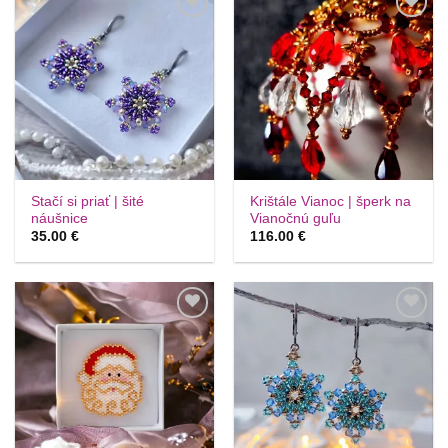
Túto
Túto
krasotinku
krasotinku
si prosím
si prosím
Stačí si priať | šité
Krištále Vianoc | šperk na
náušnice
Vianočnú guľu
35.00
€
116.00
€
Túto
Túto
krasotinku
krasotinku
si prosím
si prosím