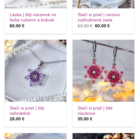
Láska | šitý náramok vo
Stačí si priať | cenovo
farbe ruženín a bobule
zvýhodnená sada
Pôvodná
Aktuálna
60.00
€
63.00
€
60.00
€
cena
cena
bola:
je:
63.00 €.
60.00 €.
Túto
Túto
krasotinku
krasotinku
si prosím
si prosím
Stačí si priať | šitý
Stačí si priať | šité
náhrdelník
náušnice
28.00
€
35.00
€