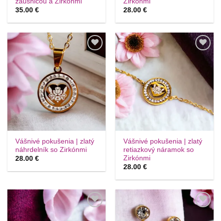
záušnicou a Zirkónmi
Zirkónmi
35.00
€
28.00
€
Túto
Túto
krasotinku
krasotinku
si prosím
si prosím
Vášnivé pokušenia | zlatý
Vášnivé pokušenia | zlatý
náhrdelník so Zirkónmi
retiazkový náramok so
Zirkónmi
28.00
€
28.00
€
Túto
Túto