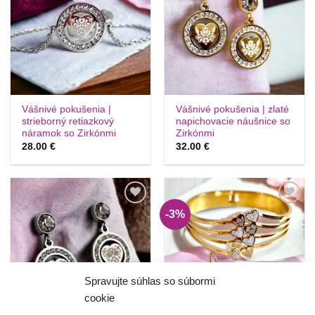
krasotinku
krasotinku
si prosím
si prosím
Vášnivé pokušenia |
Vášnivé pokušenia | zlaté
strieborný retiazkový
napichovacie náušnice so
náramok so Zirkónmi
Zirkónmi
28.00
€
32.00
€
-3%
Túto
Túto
krasotinku
krasotinku
si prosím
si prosím
Spravujte súhlas so súbormi
cookie