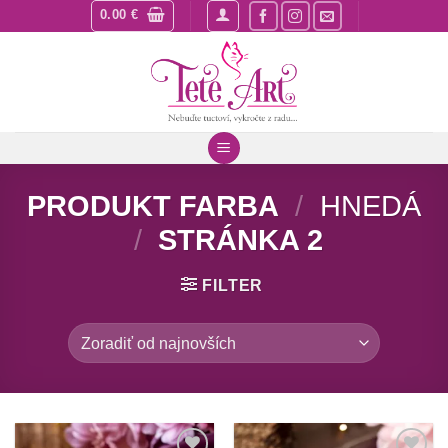
Skip
0.00
€
to
content
PRODUKT FARBA
/
HNEDÁ
/
STRÁNKA 2
FILTER