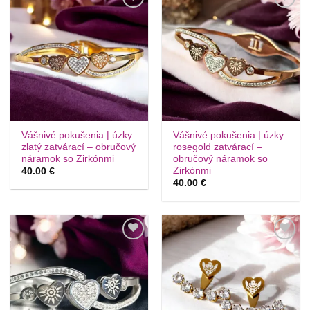
Túto
Túto
krasotinku
krasotinku
si prosím
si prosím
Vášnivé pokušenia | úzky
Vášnivé pokušenia | úzky
zlatý zatvárací – obručový
rosegold zatvárací –
náramok so Zirkónmi
obručový náramok so
Zirkónmi
40.00
€
40.00
€
Túto
Túto
krasotinku
krasotinku
si prosím
si prosím