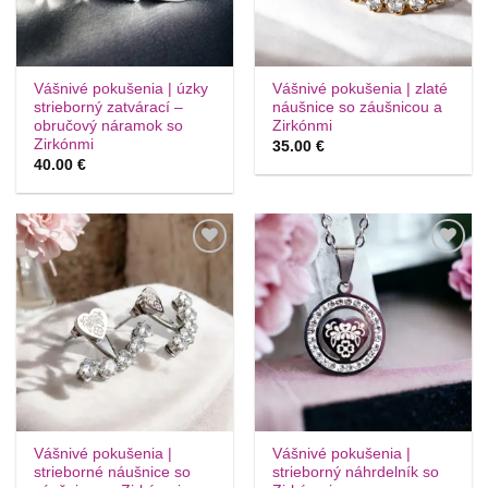
Vášnivé pokušenia | úzky
Vášnivé pokušenia | zlaté
strieborný zatvárací –
náušnice so záušnicou a
obručový náramok so
Zirkónmi
Zirkónmi
35.00
€
40.00
€
Túto
Túto
krasotinku
krasotinku
si prosím
si prosím
Vášnivé pokušenia |
Vášnivé pokušenia |
strieborné náušnice so
strieborný náhrdelník so