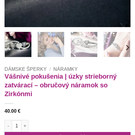
DÁMSKE ŠPERKY
/
NÁRAMKY
Vášnivé pokušenia | úzky strieborný
zatvárací – obručový náramok so
Zirkónmi
40.00
€
množstvo Vášnivé pokušenia | úzky strieborný zatvárací - obr