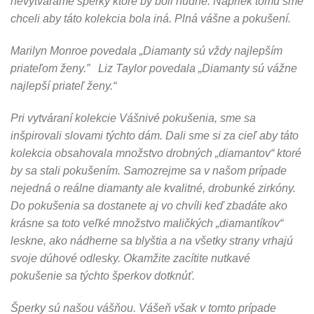
nevytvárame šperky ktoré by boli nudné. Napriek tomu sme
chceli aby táto kolekcia bola iná. Plná vášne a pokušení.
Marilyn Monroe povedala „Diamanty sú vždy najlepším
priateľom ženy.” Liz Taylor povedala „Diamanty sú vážne
najlepší priateľ ženy.“
Pri vytváraní kolekcie Vášnivé pokušenia, sme sa
inšpirovali slovami týchto dám. Dali sme si za cieľ aby táto
kolekcia obsahovala množstvo drobných „diamantov“ ktoré
by sa stali pokušením. Samozrejme sa v našom prípade
nejedná o reálne diamanty ale kvalitné, drobunké zirkóny.
Do pokušenia sa dostanete aj vo chvíli keď zbadáte ako
krásne sa toto veľké množstvo maličkých „diamantíkov“
leskne, ako nádherne sa blyštia a na všetky strany vrhajú
svoje dúhové odlesky. Okamžite zacítite nutkavé
pokušenie sa týchto šperkov dotknúť.
Šperky sú našou vášňou. Vášeň však v tomto prípade