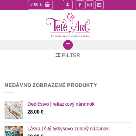
Skip
0.00
€
to
content
FILTER
NEDÁVNO ZOBRAZENÉ PRODUKTY
Dedičstvo | retiazkový náramok
28.00
€
Láska | šitý tyrkysovo-zelený náramok