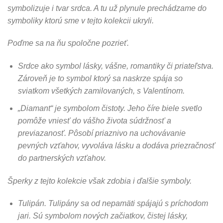
symbolizuje i tvar srdca. A tu už plynule prechádzame do
symboliky ktorú sme v tejto kolekcii ukryli.
Poďme sa na ňu spoločne pozrieť.
Srdce ako symbol lásky, vášne, romantiky či priateľstva.
Zároveň je to symbol ktorý sa naskrze spája so
sviatkom všetkých zamilovaných, s Valentínom.
„Diamant“ je symbolom čistoty. Jeho číre biele svetlo
pomôže vniesť do vášho života súdržnosť a
previazanosť. Pôsobí priaznivo na uchovávanie
pevných vzťahov, vyvoláva lásku a dodáva priezračnosť
do partnerských vzťahov.
Šperky z tejto kolekcie však zdobia i ďalšie symboly.
Tulipán. Tulipány sa od nepamäti spájajú s príchodom
jari. Sú symbolom nových začiatkov, čistej lásky,