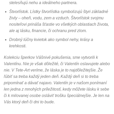
stelesňujú nehu a ideálneho partnera.
Štvorlístok.
Lístky štvorlístka symbolizujú štyri základné
živly – oheň, vodu, zem a vzduch. Štvorlístok svojmu
nositeľovi prináša šťastie vo všetkých oblastiach života,
ale aj lásku, financie, či ochranu pred zlom.
Drobný lúčny kvietok ako symbol nehy, krásy a
krehkosti.
Kolekciu šperkov Vášnivé pokušenia, sme vytvorili k
Valentínu. Nie je však dôležité, či Valentín oslavujete alebo
nie. V Tete-Art veríme, že láska je to najdôležitejšie. Že
ľúbiť sa treba každý jeden deň. Každý deň si to treba
pripomínať a dávať najavo. Valentín je v našom ponímaní
len jedna z mnohých príležitostí, kedy môžete lásku k sebe
či k milovanej osobe osláviť trošku špeciálnejšie. Je len na
Vás ktorý deň či dni to bude.