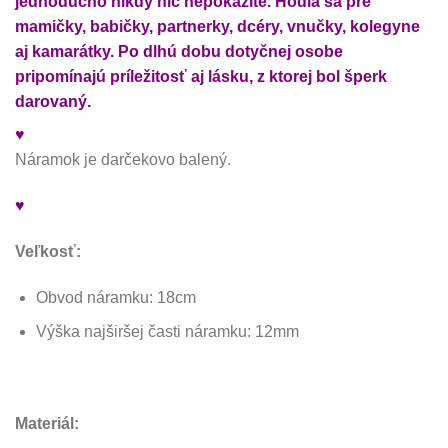
jednoducho nikdy nič nepokazíte. Hodia sa pre
mamičky, babičky, partnerky, dcéry, vnučky, kolegyne
aj kamarátky. Po dlhú dobu dotyčnej osobe
pripomínajú príležitosť aj lásku, z ktorej bol šperk
darovaný.
♥
Náramok je darčekovo balený.
♥
Veľkosť:
Obvod náramku: 18cm
Výška najširšej časti náramku: 12mm
Materiál: