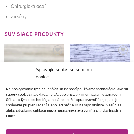
Chirurgická oceľ
Zirkóny
SÚVISIACE PRODUKTY
Túto
Túto
krasotinku
krasotinku
si prosím
si prosím
Spravujte súhlas so súbormi
cookie
Na poskytovanie tých najlepších skúseností používame technológie, ako sú
súbory cookies na ukladanie a/alebo prístup k informáciám o zariadení.
Súhlas s týmito technológiami nám umožní spracovávať údaje, ako je
správanie pri prehliadaní alebo jedinečné ID na tejto stránke. Nesúhlas
Hej Goraľu | dámsky náramok
Z Čičmianskej chalúpky |
alebo odvolanie súhlasu môže nepriaznivo ovplyvniť určité vlastnosti a
(hnedý)
Dámsky náramok
funkcie.
35.00
€
20.00
€