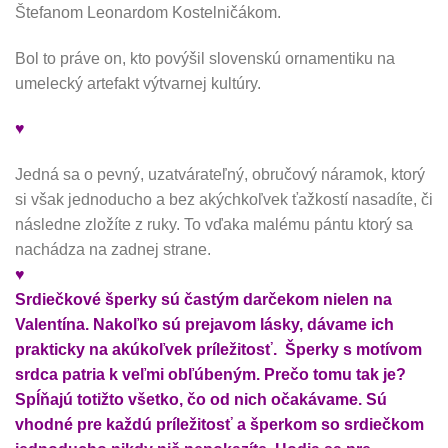
Štefanom Leonardom Kostelničákom.
Bol to práve on, kto povýšil slovenskú ornamentiku na
umelecký artefakt výtvarnej kultúry.
♥
Jedná sa o pevný, uzatvárateľný, obručový náramok, ktorý
si však jednoducho a bez akýchkoľvek ťažkostí nasadíte, či
následne zložíte z ruky. To vďaka malému pántu ktorý sa
nachádza na zadnej strane.
♥
Srdiečkové šperky sú častým darčekom nielen na
Valentína. Nakoľko sú prejavom lásky, dávame ich
prakticky na akúkoľvek príležitosť. Šperky s motívom
srdca patria k veľmi obľúbeným. Prečo tomu tak je?
Spĺňajú totižto všetko, čo od nich očakávame. Sú
vhodné pre každú príležitosť a šperkom so srdiečkom