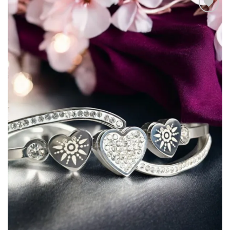
Túto
krasotinku
si prosím