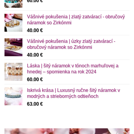
60.00
€
Vášnivé pokušenia | zlatý zatvárací - obručový
náramok so Zirkónmi
40.00
€
Vášnivé pokušenia | úzky zlatý zatvárací -
obručový náramok so Zirkónmi
40.00
€
Láska | šitý náramok v tónoch marhuľovej a
hnedej – spomienka na rok 2024
60.00
€
Iskrivá krása | Luxusný ručne šitý náramok v
modrých a strieborných odtieňoch
63.00
€