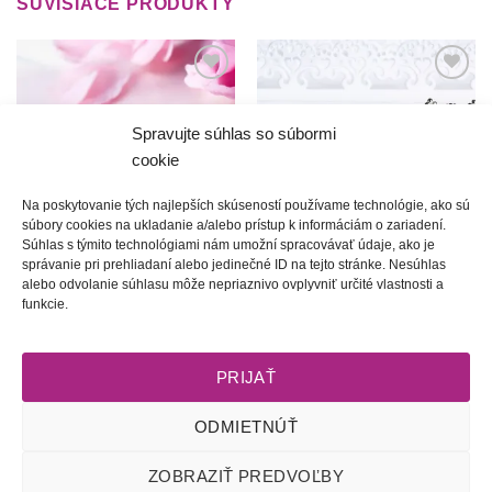
SÚVISIACE PRODUKTY
Túto
Túto
krasotinku
krasotinku
si prosím
si prosím
Spravujte súhlas so súbormi
cookie
Na poskytovanie tých najlepších skúseností používame technológie, ako sú
súbory cookies na ukladanie a/alebo prístup k informáciám o zariadení.
Súhlas s týmito technológiami nám umožní spracovávať údaje, ako je
správanie pri prehliadaní alebo jedinečné ID na tejto stránke. Nesúhlas
Ľúbi sa mi, ľúbi | Tradičný
Barance | biely šitý náramok
alebo odvolanie súhlasu môže nepriaznivo ovplyvniť určité vlastnosti a
obručový náramok v
45.00
€
funkcie.
modernom prevedení
20.00
€
PRIJAŤ
ODMIETNÚŤ
Obchodné podmienky
l
Dodacie podmienky
l
Odstúpenie od
ZOBRAZIŤ PREDVOĽBY
zmluvy
l
Reklamačný poriadok
l
Starostlivosť o šperky
l
Zásady