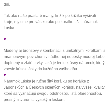
dní.
Tak ako naše prastaré mamy, krížik po krížiku vyšívali
kroje, my sme pre vás koráku po korálke ušili náramok
Láska.
♥
Medený aj bronzový v kombinácii s unikátnymi korálkami s
mramorovým povrchom v nádhernej nebesky modrej farbe,
doplnený o zlaté prvky, taká je tento krásny náramok, ktorý
vnesie kúsok lásky do každého vášho dňa.
♥
Náramok Láska je ručne šitý korálku po korálke z
Japonských a Českých sklených korálok, najvyššej kvality,
ktoré sa vyznačujú svojou odolnosťou, stálofarebnosťou,
presným tvarom a vysokým leskom.