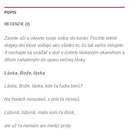
POPIS
RECENZIE (0)
Zavrite oči a otvorte svoje srdce do korán. Pocíťte letmé
dotyky dní ktoré voňajú ako všetko to, čo tak veľmi milujete.
A nechajte sa unášať v diaľ v ústrety láskavým okamihom a
dňom zahaleným do oparu večnej lásky.
Láska, Bože, láska
Láska, Bože, láska, kde ťa ľudia berú?
Na horách nerastieš, v poli ťa nesejú.
Ľúbosti, ľúbosti, mala som ťa dosti,
ale už ťa nemám ani medzi prsty.