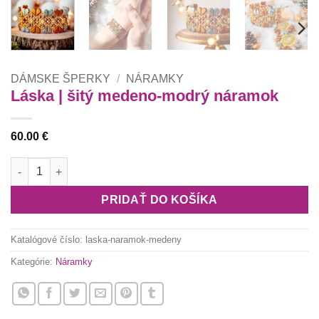
DÁMSKE ŠPERKY
/
NÁRAMKY
Láska | šitý medeno-modrý náramok
60.00
€
množstvo Láska | šitý medeno-modrý náramok
PRIDAŤ DO KOŠÍKA
Katalógové číslo:
laska-naramok-medeny
Kategórie:
Náramky