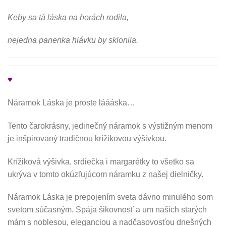
Keby sa tá láska na horách rodila,
nejedna panenka hlávku by sklonila.
♥
Náramok Láska je proste láááska…
Tento čarokrásny, jedinečný náramok s výstižným menom
je inšpirovaný tradičnou krížikovou výšivkou.
Krížiková výšivka, srdiečka i margarétky to všetko sa
ukrýva v tomto okúzľujúcom náramku z našej dielničky.
Náramok Láska je prepojením sveta dávno minulého som
svetom súčasným. Spája šikovnosť a um našich starých
mám s noblesou, eleganciou a nadčasovosťou dnešných